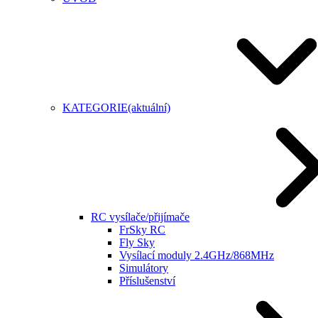
KATEGORIE
(aktuální)
RC vysílače/přijímače
FrSky RC
Fly Sky
Vysílací moduly 2.4GHz/868MHz
Simulátory
Příslušenství