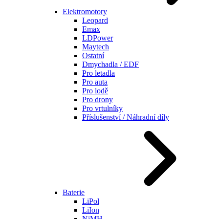
Elektromotory
Leopard
Emax
LDPower
Maytech
Ostatní
Dmychadla / EDF
Pro letadla
Pro auta
Pro lodě
Pro drony
Pro vrtulníky
Příslušenství / Náhradní díly
Baterie
LiPol
LiIon
NiMH