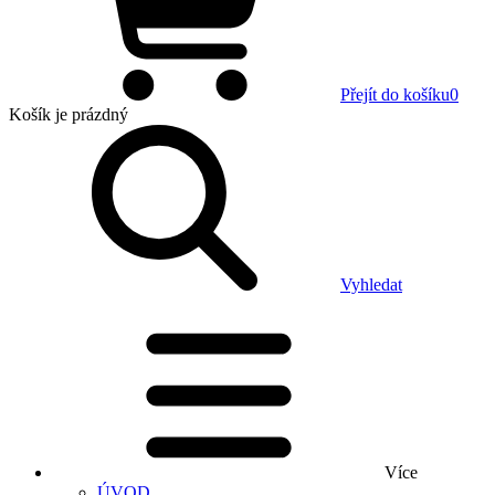
Přejít do košíku
0
Košík
je prázdný
Vyhledat
Více
ÚVOD