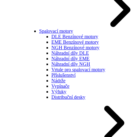
Spalovací motory
DLE Benzínové motory
EME Benzínové motory
NGH Benzínové motory
Náhradní díly DLE
Náhradní díly EME
Náhradní díly NGH
Vrtule pro spalovací motory
Příslušenství
Nádrže
Vypínače
Výfuky
Distribuční desky