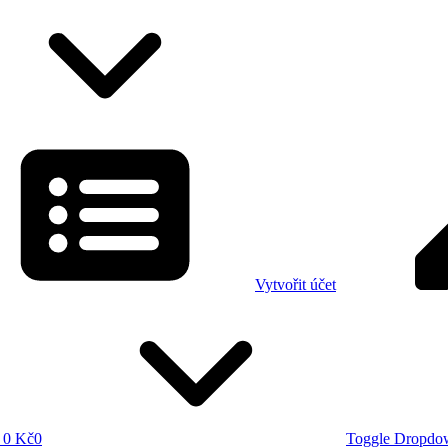
Vytvořit účet
0 Kč
0
Toggle Dropdo