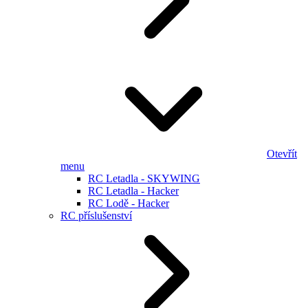
Otevřít
menu
RC Letadla - SKYWING
RC Letadla - Hacker
RC Lodě - Hacker
RC příslušenství