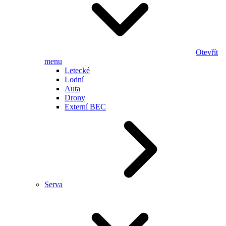
Otevřít
menu
Letecké
Lodní
Auta
Drony
Externí BEC
Serva