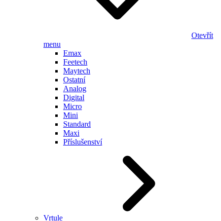
Otevřít
menu
Emax
Feetech
Maytech
Ostatní
Analog
Digital
Micro
Mini
Standard
Maxi
Příslušenství
Vrtule