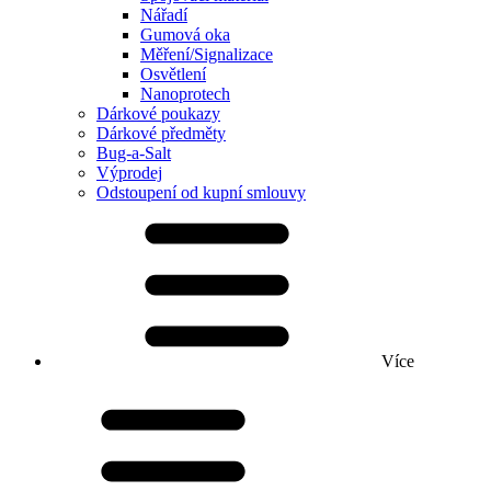
Nářadí
Gumová oka
Měření/Signalizace
Osvětlení
Nanoprotech
Dárkové poukazy
Dárkové předměty
Bug-a-Salt
Výprodej
Odstoupení od kupní smlouvy
Více