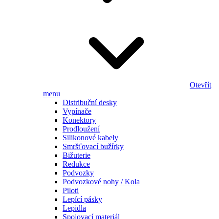
Otevřít
menu
Distribuční desky
Vypínače
Konektory
Prodloužení
Silikonové kabely
Smršťovací bužírky
Bižuterie
Redukce
Podvozky
Podvozkové nohy / Kola
Piloti
Lepící pásky
Lepidla
Spojovací materiál