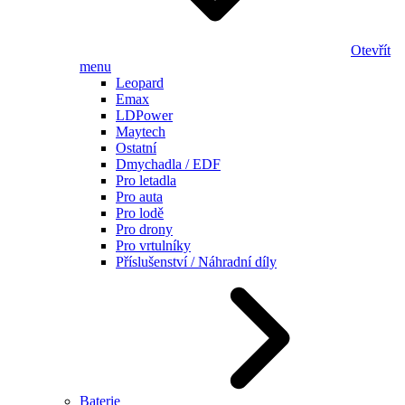
Otevřít
menu
Leopard
Emax
LDPower
Maytech
Ostatní
Dmychadla / EDF
Pro letadla
Pro auta
Pro lodě
Pro drony
Pro vrtulníky
Příslušenství / Náhradní díly
Baterie