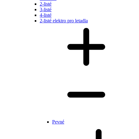
2-listé
3-listé
4-listé
2-listé elektro pro letadla
Pevné