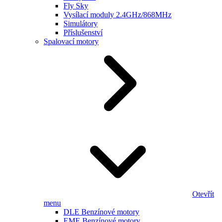
Fly Sky
Vysílací moduly 2.4GHz/868MHz
Simulátory
Příslušenství
Spalovací motory
Otevřít
menu
DLE Benzínové motory
EME Benzínové motory