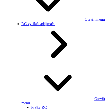
Otevřít menu
RC vysílače/přijímače
Otevřít
menu
FrSky RC