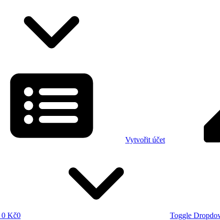
Vytvořit účet
0 Kč
0
Toggle Dropdo