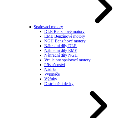
Spalovací motory
DLE Benzínové motory
EME Benzínové motory
NGH Benzínové motory
Náhradní díly DLE
Náhradní díly EME
Náhradní díly NGH
Vrtule pro spalovací motory
Příslušenství
Nádrže
Vypínače
Výfuky
Distribuční desky