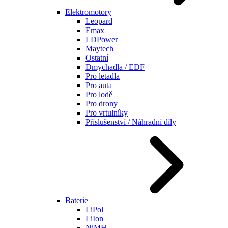
Elektromotory
Leopard
Emax
LDPower
Maytech
Ostatní
Dmychadla / EDF
Pro letadla
Pro auta
Pro lodě
Pro drony
Pro vrtulníky
Příslušenství / Náhradní díly
Baterie
LiPol
LiIon
NiMH