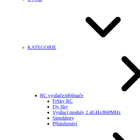
KATEGORIE
RC vysílače/přijímače
FrSky RC
Fly Sky
Vysílací moduly 2.4GHz/868MHz
Simulátory
Příslušenství