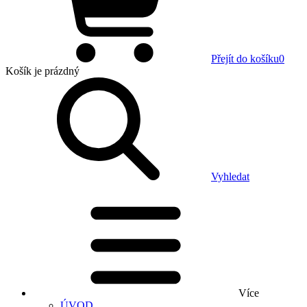
Přejít do košíku
0
Košík
je prázdný
Vyhledat
Více
ÚVOD