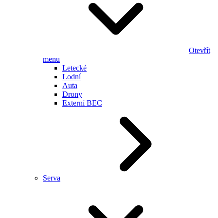
Otevřít
menu
Letecké
Lodní
Auta
Drony
Externí BEC
Serva