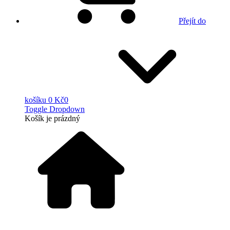
Přejít do
košíku
0 Kč
0
Toggle Dropdown
Košík
je prázdný