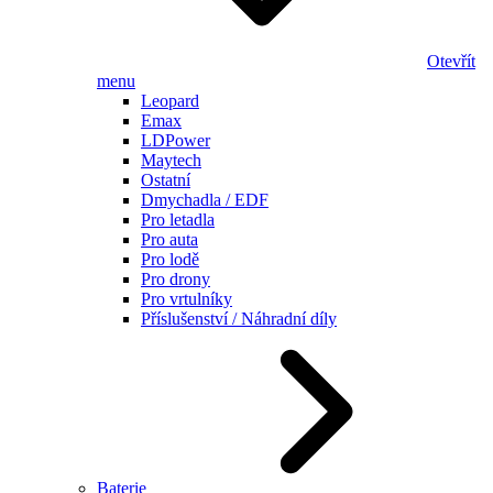
Otevřít
menu
Leopard
Emax
LDPower
Maytech
Ostatní
Dmychadla / EDF
Pro letadla
Pro auta
Pro lodě
Pro drony
Pro vrtulníky
Příslušenství / Náhradní díly
Baterie