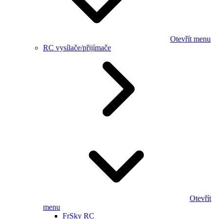
Otevřít menu
RC vysílače/přijímače
Otevřít
menu
FrSky RC