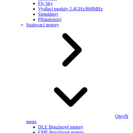
Fly Sky
Vysílací moduly 2.4GHz/868MHz
Simulátory
Příslušenství
Spalovací motory
Otevřít
menu
DLE Benzínové motory
EME Benzínové motory