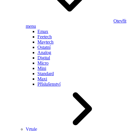
Otevřít
menu
Emax
Feetech
Maytech
Ostatní
Analog
Digital
Micro
Mini
Standard
Maxi
Příslušenství
Vrtule