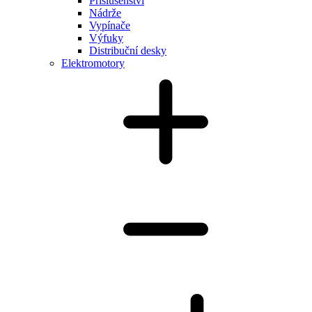
Příslušenství
Nádrže
Vypínače
Výfuky
Distribuční desky
Elektromotory