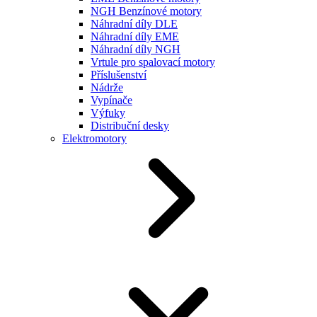
NGH Benzínové motory
Náhradní díly DLE
Náhradní díly EME
Náhradní díly NGH
Vrtule pro spalovací motory
Příslušenství
Nádrže
Vypínače
Výfuky
Distribuční desky
Elektromotory