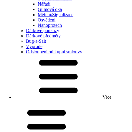
Nářadí
Gumová oka
Měření/Signalizace
Osvětlení
Nanoprotech
Dárkové poukazy
Dárkové předměty
Bug-a-Salt
Výprodej
Odstoupení od kupní smlouvy
Více