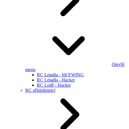
Otevřít
menu
RC Letadla - SKYWING
RC Letadla - Hacker
RC Lodě - Hacker
RC příslušenství