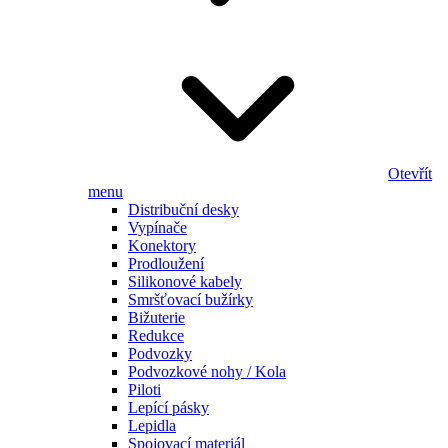
Otevřít
menu
Distribuční desky
Vypínače
Konektory
Prodloužení
Silikonové kabely
Smršťovací bužírky
Bižuterie
Redukce
Podvozky
Podvozkové nohy / Kola
Piloti
Lepící pásky
Lepidla
Spojovací materiál