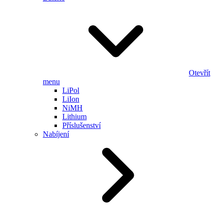
Otevřít
menu
LiPol
LiIon
NiMH
Lithium
Příslušenství
Nabíjení