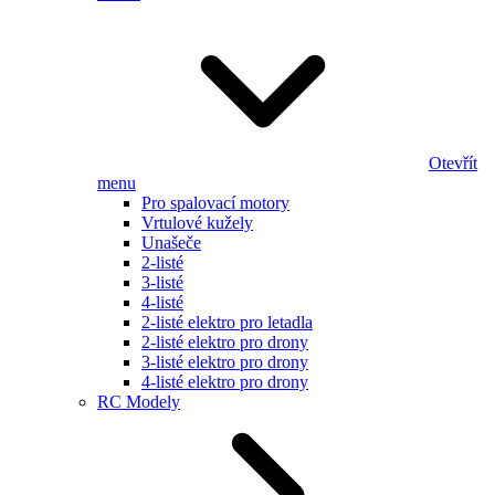
Otevřít
menu
Pro spalovací motory
Vrtulové kužely
Unašeče
2-listé
3-listé
4-listé
2-listé elektro pro letadla
2-listé elektro pro drony
3-listé elektro pro drony
4-listé elektro pro drony
RC Modely