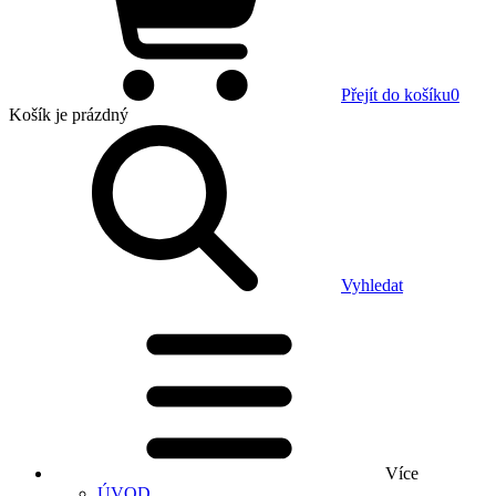
Přejít do košíku
0
Košík
je prázdný
Vyhledat
Více
ÚVOD