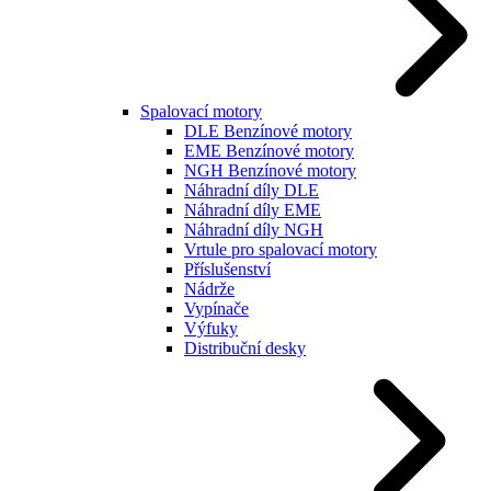
Spalovací motory
DLE Benzínové motory
EME Benzínové motory
NGH Benzínové motory
Náhradní díly DLE
Náhradní díly EME
Náhradní díly NGH
Vrtule pro spalovací motory
Příslušenství
Nádrže
Vypínače
Výfuky
Distribuční desky