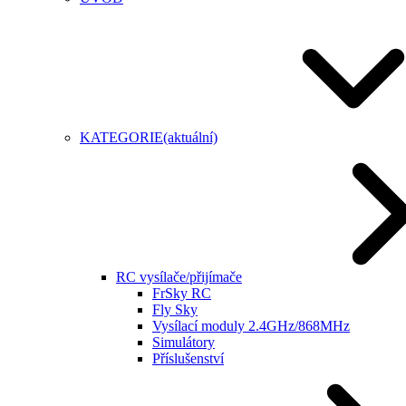
KATEGORIE
(aktuální)
RC vysílače/přijímače
FrSky RC
Fly Sky
Vysílací moduly 2.4GHz/868MHz
Simulátory
Příslušenství