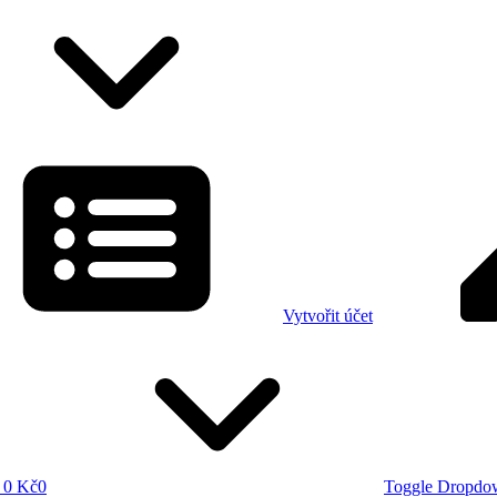
Vytvořit účet
0 Kč
0
Toggle Dropdo