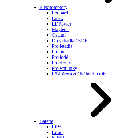
Elektromotory
Leopard
Emax
LDPower
Maytech
Ostatní
Dmychadla / EDF
Pro letadla
Pro auta
Pro lodě
Pro drony
Pro vrtulníky
Příslušenství / Náhradní díly
Baterie
LiPol
LiIon
NiMH