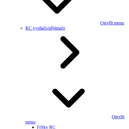
Otevřít menu
RC vysílače/přijímače
Otevřít
menu
FrSky RC