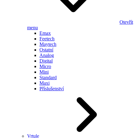
Otevřít
menu
Emax
Feetech
Maytech
Ostatní
Analog
Digital
Micro
Mini
Standard
Maxi
Příslušenství
Vrtule