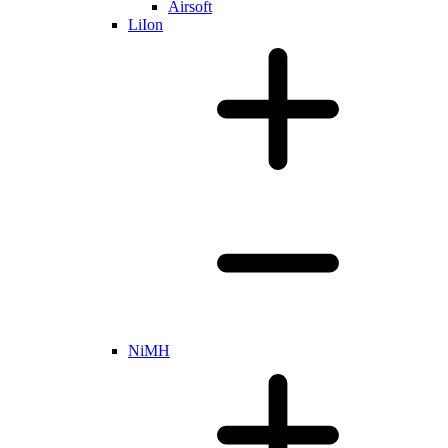
Airsoft
LiIon
NiMH