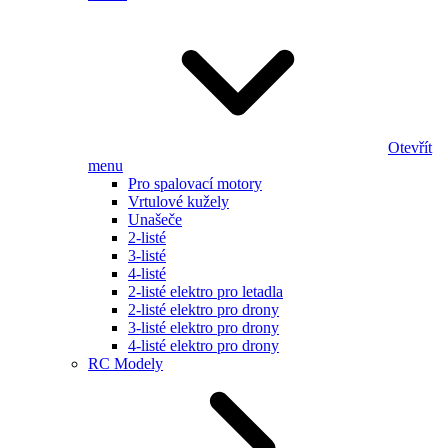
Otevřít
menu
Pro spalovací motory
Vrtulové kužely
Unašeče
2-listé
3-listé
4-listé
2-listé elektro pro letadla
2-listé elektro pro drony
3-listé elektro pro drony
4-listé elektro pro drony
RC Modely