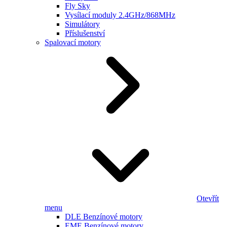
Fly Sky
Vysílací moduly 2.4GHz/868MHz
Simulátory
Příslušenství
Spalovací motory
Otevřít
menu
DLE Benzínové motory
EME Benzínové motory