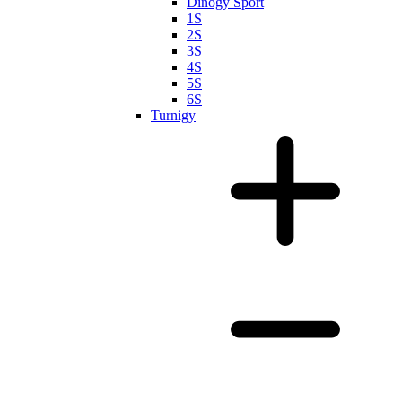
Dinogy Sport
1S
2S
3S
4S
5S
6S
Turnigy