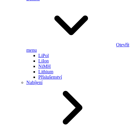
Otevřít
menu
LiPol
LiIon
NiMH
Lithium
Příslušenství
Nabíjení