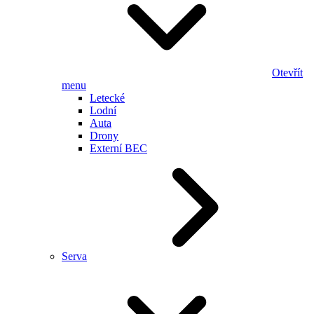
Otevřít
menu
Letecké
Lodní
Auta
Drony
Externí BEC
Serva