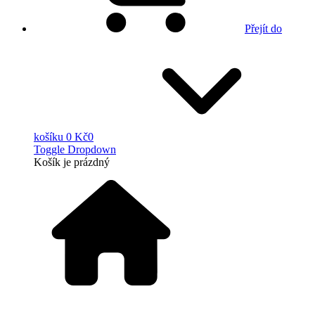
Přejít do
košíku
0 Kč
0
Toggle Dropdown
Košík
je prázdný