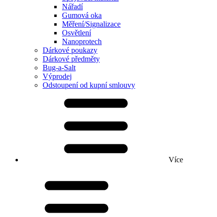
Nářadí
Gumová oka
Měření/Signalizace
Osvětlení
Nanoprotech
Dárkové poukazy
Dárkové předměty
Bug-a-Salt
Výprodej
Odstoupení od kupní smlouvy
Více