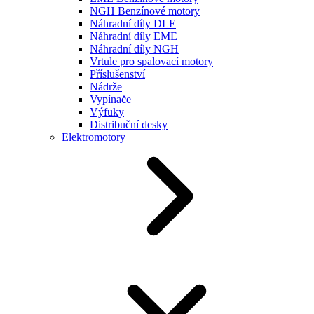
NGH Benzínové motory
Náhradní díly DLE
Náhradní díly EME
Náhradní díly NGH
Vrtule pro spalovací motory
Příslušenství
Nádrže
Vypínače
Výfuky
Distribuční desky
Elektromotory