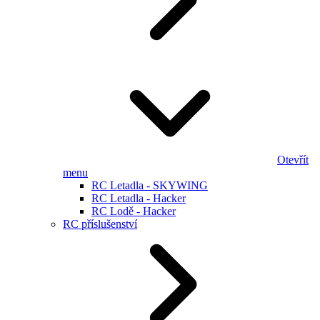
Otevřít
menu
RC Letadla - SKYWING
RC Letadla - Hacker
RC Lodě - Hacker
RC příslušenství