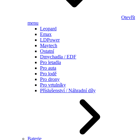
Otevřít
menu
Leopard
Emax
LDPower
Maytech
Ostatní
Dmychadla / EDF
Pro letadla
Pro auta
Pro lodě
Pro drony
Pro vrtulníky
Příslušenství / Náhradní díly
Baterie