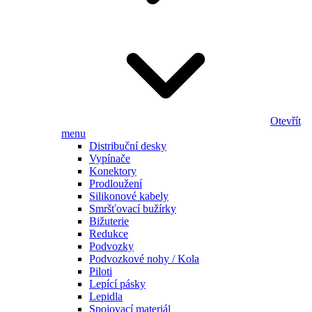
Otevřít
menu
Distribuční desky
Vypínače
Konektory
Prodloužení
Silikonové kabely
Smršťovací bužírky
Bižuterie
Redukce
Podvozky
Podvozkové nohy / Kola
Piloti
Lepící pásky
Lepidla
Spojovací materiál