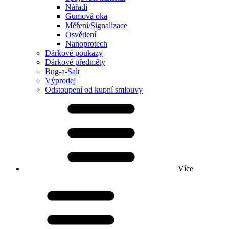
Nářadí
Gumová oka
Měření/Signalizace
Osvětlení
Nanoprotech
Dárkové poukazy
Dárkové předměty
Bug-a-Salt
Výprodej
Odstoupení od kupní smlouvy
Více