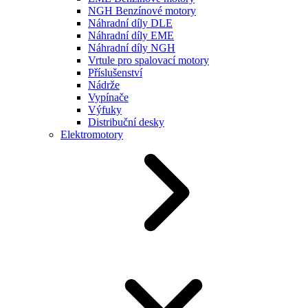
NGH Benzínové motory
Náhradní díly DLE
Náhradní díly EME
Náhradní díly NGH
Vrtule pro spalovací motory
Příslušenství
Nádrže
Vypínače
Výfuky
Distribuční desky
Elektromotory