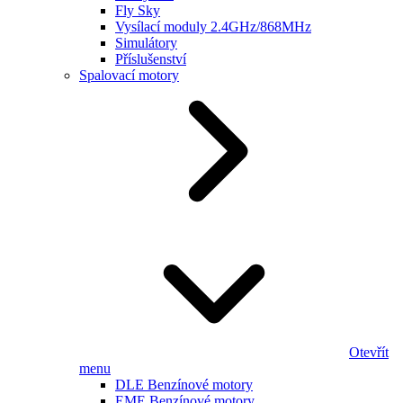
Fly Sky
Vysílací moduly 2.4GHz/868MHz
Simulátory
Příslušenství
Spalovací motory
Otevřít
menu
DLE Benzínové motory
EME Benzínové motory