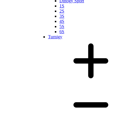
Dinogy Sport
1S
2S
3S
4S
5S
6S
Turnigy