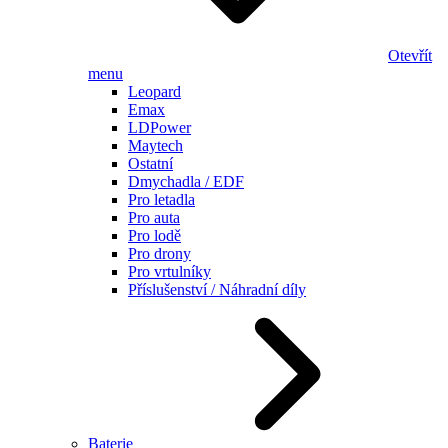
Otevřít
menu
Leopard
Emax
LDPower
Maytech
Ostatní
Dmychadla / EDF
Pro letadla
Pro auta
Pro lodě
Pro drony
Pro vrtulníky
Příslušenství / Náhradní díly
Baterie