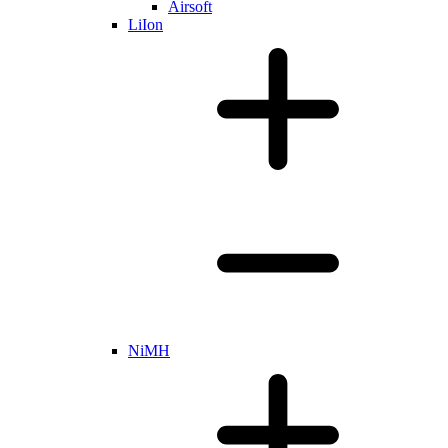
Airsoft
LiIon
NiMH