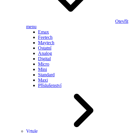
Otevřít
menu
Emax
Feetech
Maytech
Ostatní
Analog
Digital
Micro
Mini
Standard
Maxi
Příslušenství
Vrtule