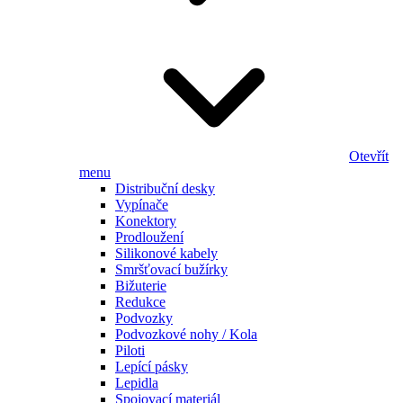
Otevřít
menu
Distribuční desky
Vypínače
Konektory
Prodloužení
Silikonové kabely
Smršťovací bužírky
Bižuterie
Redukce
Podvozky
Podvozkové nohy / Kola
Piloti
Lepící pásky
Lepidla
Spojovací materiál