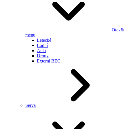
Otevřít
menu
Letecké
Lodní
Auta
Drony
Externí BEC
Serva