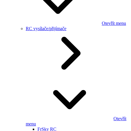
Otevřít menu
RC vysílače/přijímače
Otevřít
menu
FrSky RC