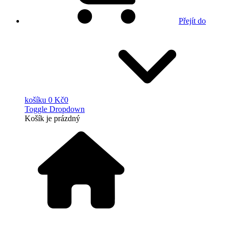
Přejít do
košíku
0 Kč
0
Toggle Dropdown
Košík
je prázdný