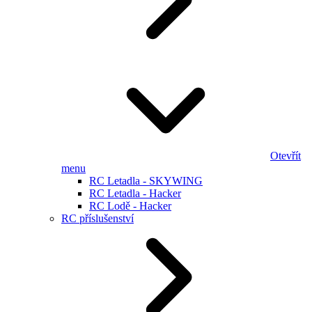
Otevřít
menu
RC Letadla - SKYWING
RC Letadla - Hacker
RC Lodě - Hacker
RC příslušenství