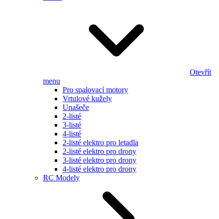
Otevřít
menu
Pro spalovací motory
Vrtulové kužely
Unašeče
2-listé
3-listé
4-listé
2-listé elektro pro letadla
2-listé elektro pro drony
3-listé elektro pro drony
4-listé elektro pro drony
RC Modely