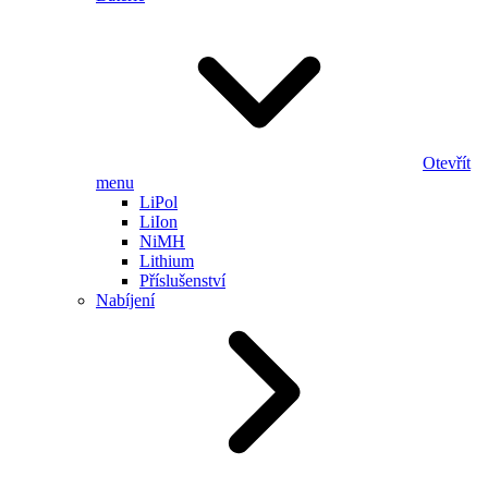
Otevřít
menu
LiPol
LiIon
NiMH
Lithium
Příslušenství
Nabíjení