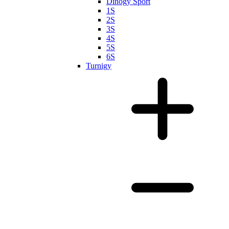
Dinogy Sport
1S
2S
3S
4S
5S
6S
Turnigy