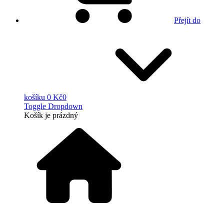
Přejít do
košíku
0 Kč
0
Toggle Dropdown
Košík
je prázdný