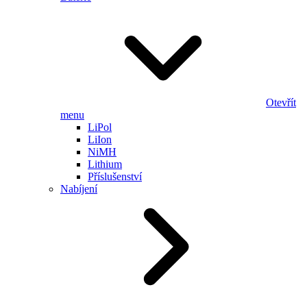
Otevřít
menu
LiPol
LiIon
NiMH
Lithium
Příslušenství
Nabíjení