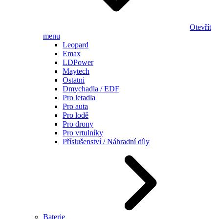
Otevřít
menu
Leopard
Emax
LDPower
Maytech
Ostatní
Dmychadla / EDF
Pro letadla
Pro auta
Pro lodě
Pro drony
Pro vrtulníky
Příslušenství / Náhradní díly
Baterie