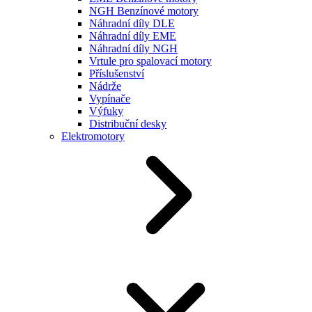
NGH Benzínové motory
Náhradní díly DLE
Náhradní díly EME
Náhradní díly NGH
Vrtule pro spalovací motory
Příslušenství
Nádrže
Vypínače
Výfuky
Distribuční desky
Elektromotory