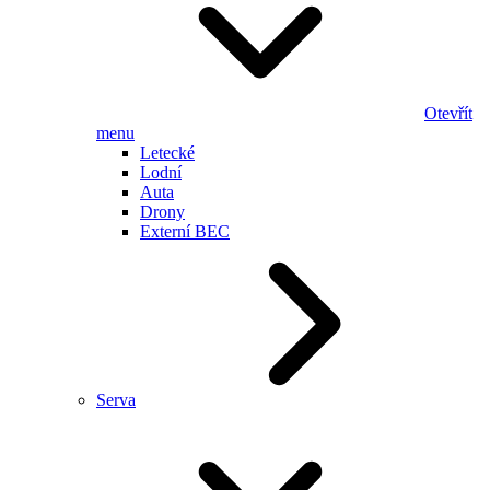
Otevřít
menu
Letecké
Lodní
Auta
Drony
Externí BEC
Serva