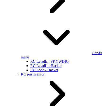
Otevřít
menu
RC Letadla - SKYWING
RC Letadla - Hacker
RC Lodě - Hacker
RC příslušenství