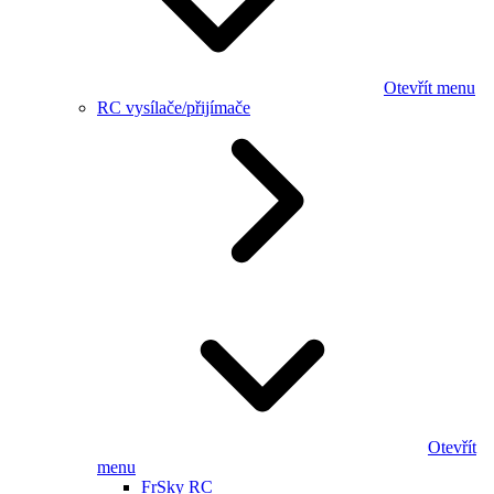
Otevřít menu
RC vysílače/přijímače
Otevřít
menu
FrSky RC