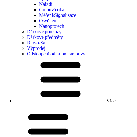
Nářadí
Gumová oka
Měření/Signalizace
Osvětlení
Nanoprotech
Dárkové poukazy
Dárkové předměty
Bug-a-Salt
Výprodej
Odstoupení od kupní smlouvy
Více