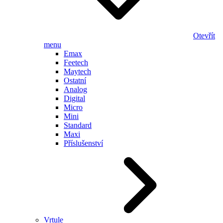
Otevřít
menu
Emax
Feetech
Maytech
Ostatní
Analog
Digital
Micro
Mini
Standard
Maxi
Příslušenství
Vrtule