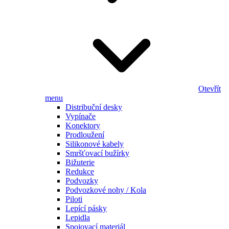
Otevřít
menu
Distribuční desky
Vypínače
Konektory
Prodloužení
Silikonové kabely
Smršťovací bužírky
Bižuterie
Redukce
Podvozky
Podvozkové nohy / Kola
Piloti
Lepící pásky
Lepidla
Spojovací materiál