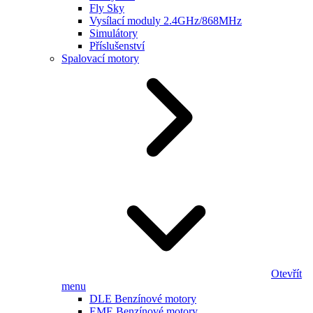
Fly Sky
Vysílací moduly 2.4GHz/868MHz
Simulátory
Příslušenství
Spalovací motory
Otevřít
menu
DLE Benzínové motory
EME Benzínové motory