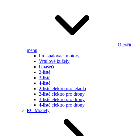
Otevřít
menu
Pro spalovací motory
Vrtulové kužely
Unašeče
2-listé
3-listé
4-listé
2-listé elektro pro letadla
2-listé elektro pro drony
3-listé elektro pro drony
4-listé elektro pro drony
RC Modely