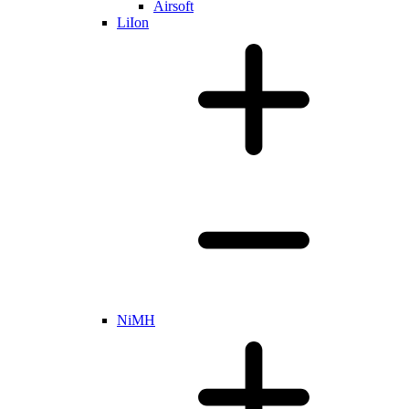
Airsoft
LiIon
NiMH