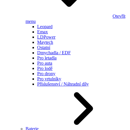
Otevřít
menu
Leopard
Emax
LDPower
Maytech
Ostatní
Dmychadla / EDF
Pro letadla
Pro auta
Pro lodě
Pro drony
Pro vrtulníky
Příslušenství / Náhradní díly
Baterie