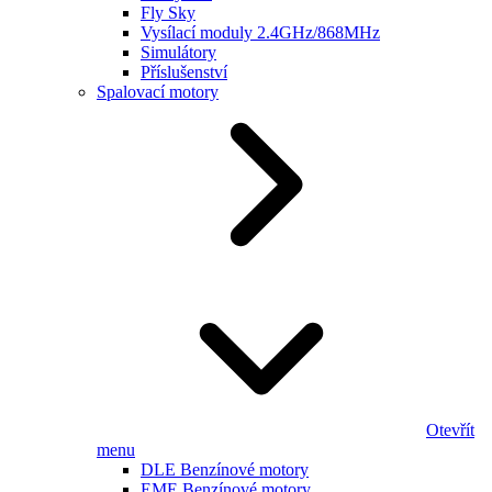
Fly Sky
Vysílací moduly 2.4GHz/868MHz
Simulátory
Příslušenství
Spalovací motory
Otevřít
menu
DLE Benzínové motory
EME Benzínové motory