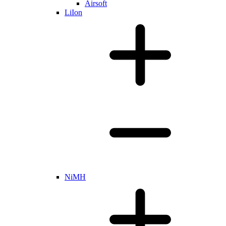
Airsoft
LiIon
NiMH