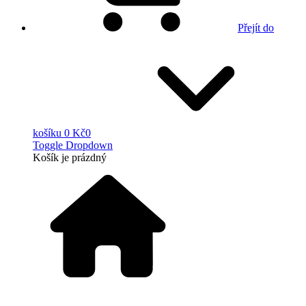
Přejít do
košíku
0 Kč
0
Toggle Dropdown
Košík
je prázdný