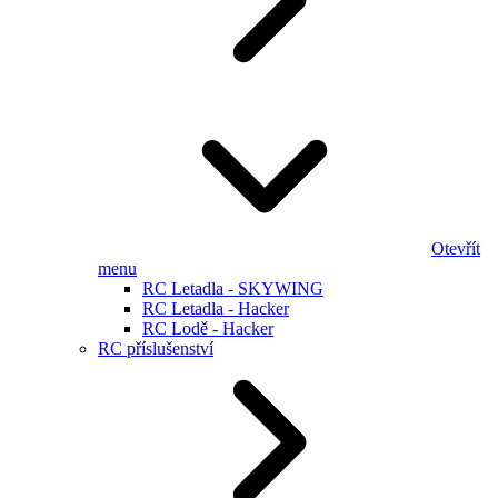
Otevřít
menu
RC Letadla - SKYWING
RC Letadla - Hacker
RC Lodě - Hacker
RC příslušenství