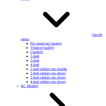
Otevřít
menu
Pro spalovací motory
Vrtulové kužely
Unašeče
2-listé
3-listé
4-listé
2-listé elektro pro letadla
2-listé elektro pro drony
3-listé elektro pro drony
4-listé elektro pro drony
RC Modely