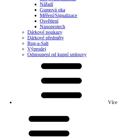
Nářadí
Gumová oka
Měření/Signalizace
Osvětlení
Nanoprotech
Dárkové poukazy
Dárkové předměty
Bug-a-Salt
Výprodej
Odstoupení od kupní smlouvy
Více