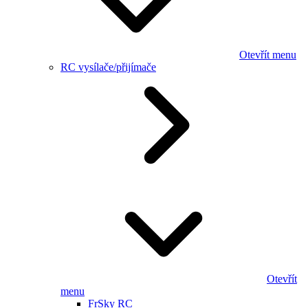
Otevřít menu
RC vysílače/přijímače
Otevřít
menu
FrSky RC