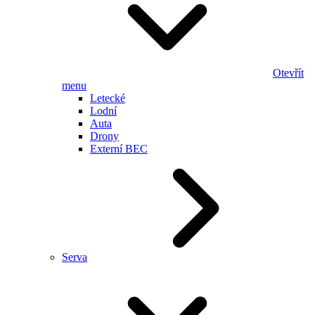
Otevřít
menu
Letecké
Lodní
Auta
Drony
Externí BEC
Serva