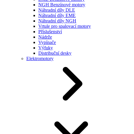
NGH Benzínové motory
Náhradní díly DLE
Náhradní díly EME
Náhradní díly NGH
Vrtule pro spalovací motory
Příslušenství
Nádrže
Vypínače
Výfuky
Distribuční desky
Elektromotory