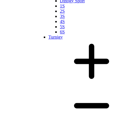
Dinogy Sport
1S
2S
3S
4S
5S
6S
Turnigy