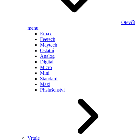
Otevřít
menu
Emax
Feetech
Maytech
Ostatní
Analog
Digital
Micro
Mini
Standard
Maxi
Příslušenství
Vrtule