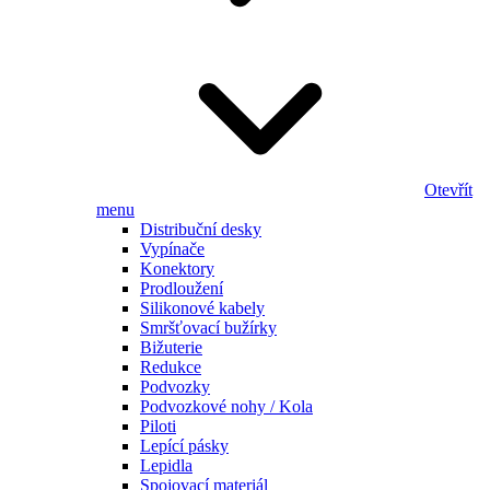
Otevřít
menu
Distribuční desky
Vypínače
Konektory
Prodloužení
Silikonové kabely
Smršťovací bužírky
Bižuterie
Redukce
Podvozky
Podvozkové nohy / Kola
Piloti
Lepící pásky
Lepidla
Spojovací materiál