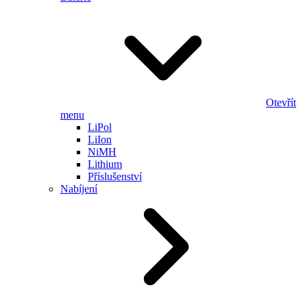
Otevřít
menu
LiPol
LiIon
NiMH
Lithium
Příslušenství
Nabíjení