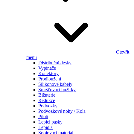
Otevřít
menu
Distribuční desky
Vypínače
Konektory
Prodloužení
Silikonové kabely
Smršťovací bužírky
Bižuterie
Redukce
Podvozky
Podvozkové nohy / Kola
Piloti
Lepící pásky
Lepidla
Spojovací materiál