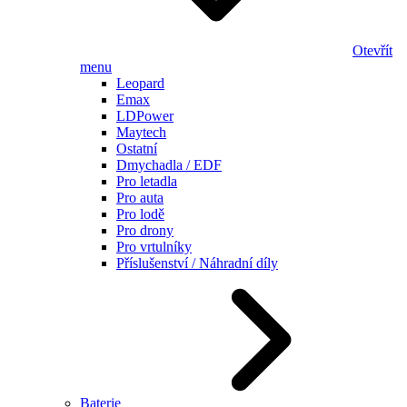
Otevřít
menu
Leopard
Emax
LDPower
Maytech
Ostatní
Dmychadla / EDF
Pro letadla
Pro auta
Pro lodě
Pro drony
Pro vrtulníky
Příslušenství / Náhradní díly
Baterie