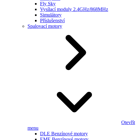
Fly Sky
Vysílací moduly 2.4GHz/868MHz
Simulátory
Příslušenství
Spalovací motory
Otevřít
menu
DLE Benzínové motory
EME Benzínové motory