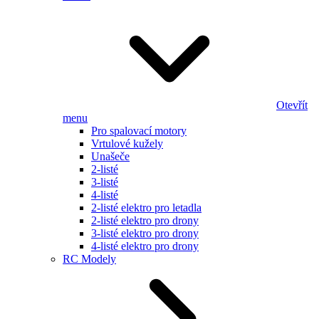
Otevřít
menu
Pro spalovací motory
Vrtulové kužely
Unašeče
2-listé
3-listé
4-listé
2-listé elektro pro letadla
2-listé elektro pro drony
3-listé elektro pro drony
4-listé elektro pro drony
RC Modely