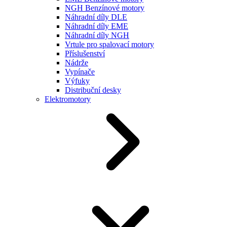
NGH Benzínové motory
Náhradní díly DLE
Náhradní díly EME
Náhradní díly NGH
Vrtule pro spalovací motory
Příslušenství
Nádrže
Vypínače
Výfuky
Distribuční desky
Elektromotory