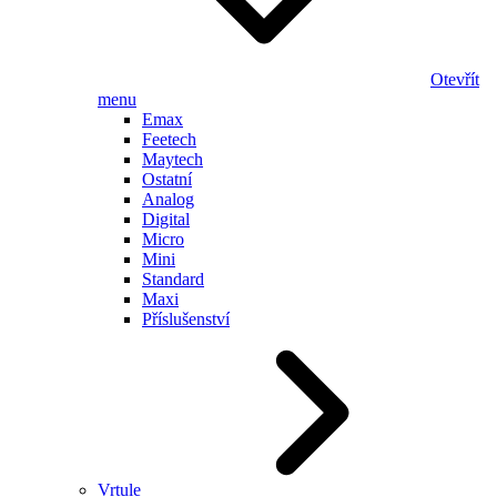
Otevřít
menu
Emax
Feetech
Maytech
Ostatní
Analog
Digital
Micro
Mini
Standard
Maxi
Příslušenství
Vrtule