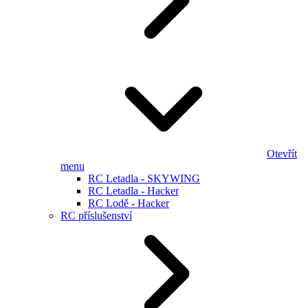
Otevřít
menu
RC Letadla - SKYWING
RC Letadla - Hacker
RC Lodě - Hacker
RC příslušenství