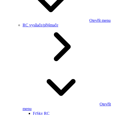
Otevřít menu
RC vysílače/přijímače
Otevřít
menu
FrSky RC