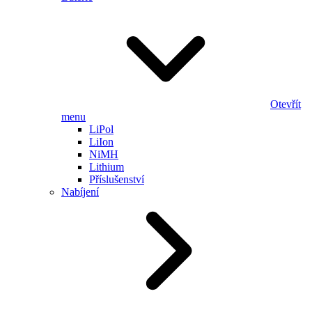
Otevřít
menu
LiPol
LiIon
NiMH
Lithium
Příslušenství
Nabíjení