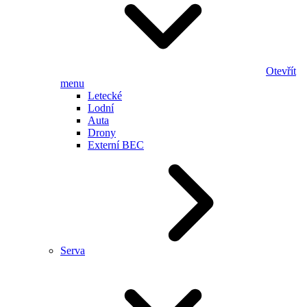
Otevřít
menu
Letecké
Lodní
Auta
Drony
Externí BEC
Serva