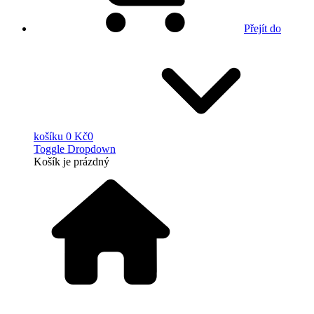
Přejít do
košíku
0 Kč
0
Toggle Dropdown
Košík
je prázdný