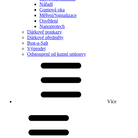
Nářadí
Gumová oka
Měření/Signalizace
Osvětlení
Nanoprotech
Dárkové poukazy
Dárkové předměty
Bug-a-Salt
Výprodej
Odstoupení od kupní smlouvy
Více