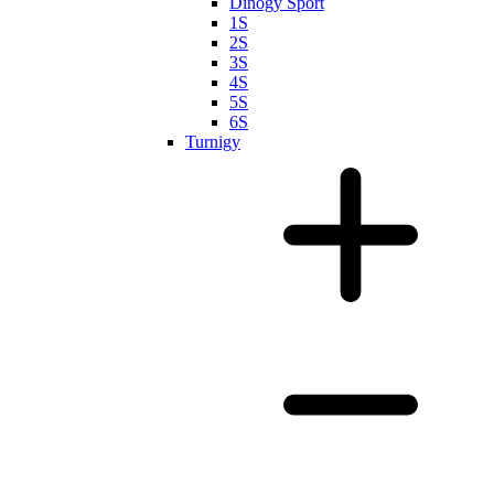
Dinogy Sport
1S
2S
3S
4S
5S
6S
Turnigy