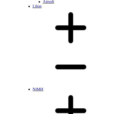
Airsoft
LiIon
NiMH