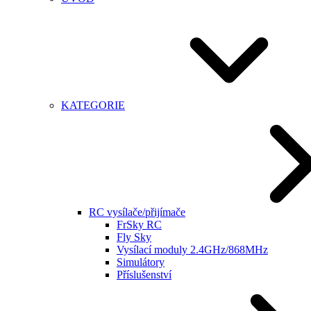
KATEGORIE
RC vysílače/přijímače
FrSky RC
Fly Sky
Vysílací moduly 2.4GHz/868MHz
Simulátory
Příslušenství