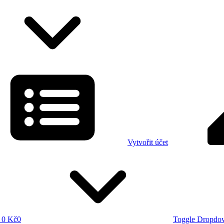
Vytvořit účet
0 Kč
0
Toggle Dropdo