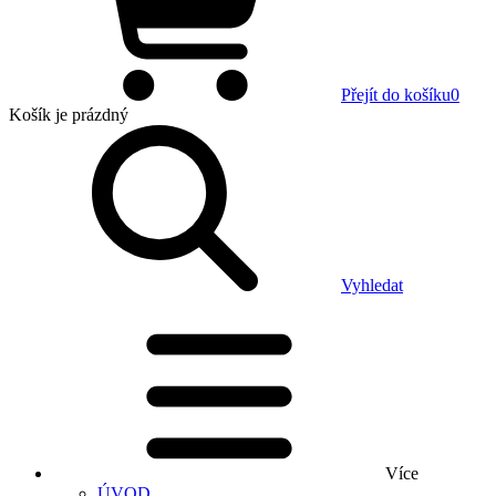
Přejít do košíku
0
Košík
je prázdný
Vyhledat
Více
ÚVOD