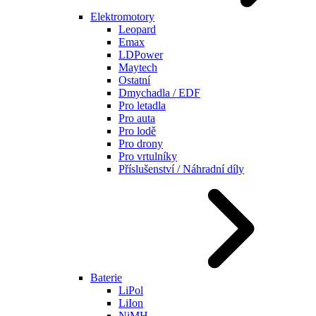
Elektromotory
Leopard
Emax
LDPower
Maytech
Ostatní
Dmychadla / EDF
Pro letadla
Pro auta
Pro lodě
Pro drony
Pro vrtulníky
Příslušenství / Náhradní díly
Baterie
LiPol
LiIon
NiMH