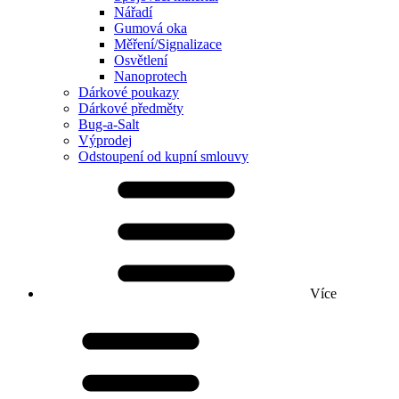
Nářadí
Gumová oka
Měření/Signalizace
Osvětlení
Nanoprotech
Dárkové poukazy
Dárkové předměty
Bug-a-Salt
Výprodej
Odstoupení od kupní smlouvy
Více