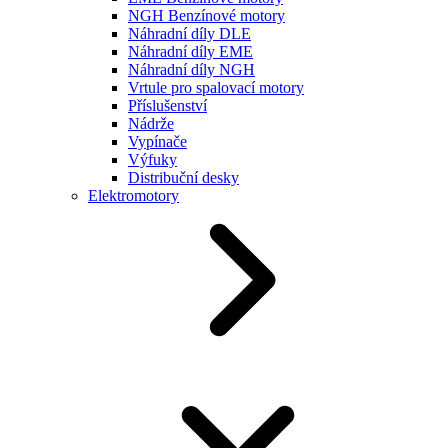
NGH Benzínové motory
Náhradní díly DLE
Náhradní díly EME
Náhradní díly NGH
Vrtule pro spalovací motory
Příslušenství
Nádrže
Vypínače
Výfuky
Distribuční desky
Elektromotory