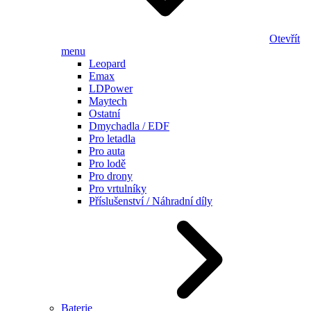
Otevřít
menu
Leopard
Emax
LDPower
Maytech
Ostatní
Dmychadla / EDF
Pro letadla
Pro auta
Pro lodě
Pro drony
Pro vrtulníky
Příslušenství / Náhradní díly
Baterie