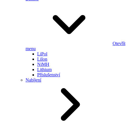
Otevřít
menu
LiPol
LiIon
NiMH
Lithium
Příslušenství
Nabíjení