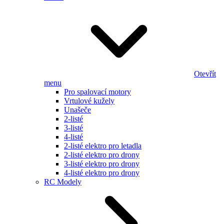
Otevřít
menu
Pro spalovací motory
Vrtulové kužely
Unašeče
2-listé
3-listé
4-listé
2-listé elektro pro letadla
2-listé elektro pro drony
3-listé elektro pro drony
4-listé elektro pro drony
RC Modely