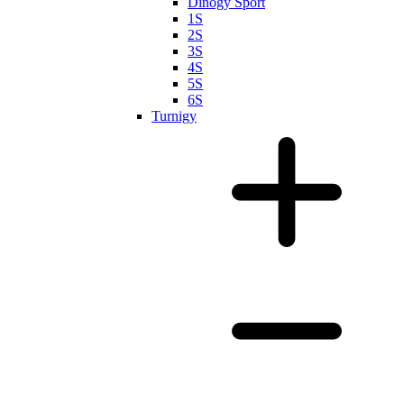
Dinogy Sport
1S
2S
3S
4S
5S
6S
Turnigy