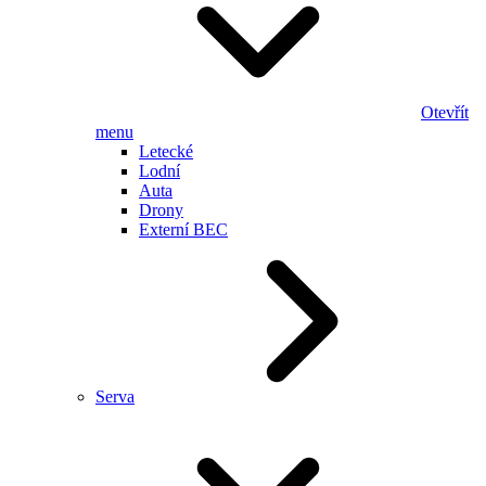
Otevřít
menu
Letecké
Lodní
Auta
Drony
Externí BEC
Serva