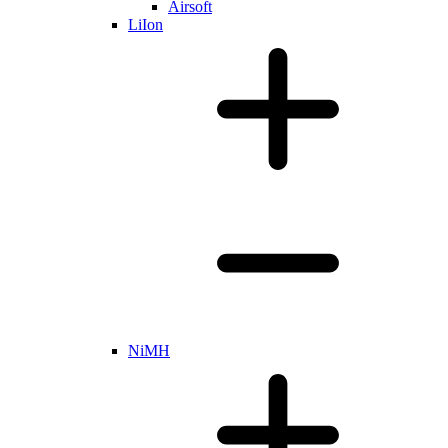
Airsoft
LiIon
NiMH