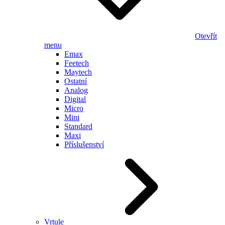
Otevřít
menu
Emax
Feetech
Maytech
Ostatní
Analog
Digital
Micro
Mini
Standard
Maxi
Příslušenství
Vrtule