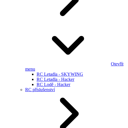
Otevřít
menu
RC Letadla - SKYWING
RC Letadla - Hacker
RC Lodě - Hacker
RC příslušenství