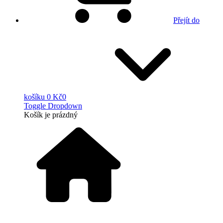
Přejít do
košíku
0 Kč
0
Toggle Dropdown
Košík
je prázdný