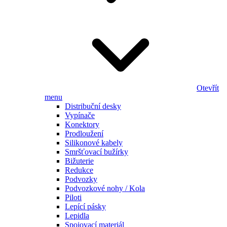
Otevřít
menu
Distribuční desky
Vypínače
Konektory
Prodloužení
Silikonové kabely
Smršťovací bužírky
Bižuterie
Redukce
Podvozky
Podvozkové nohy / Kola
Piloti
Lepící pásky
Lepidla
Spojovací materiál