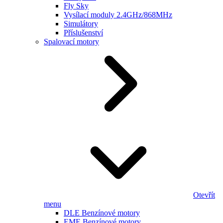
Fly Sky
Vysílací moduly 2.4GHz/868MHz
Simulátory
Příslušenství
Spalovací motory
Otevřít
menu
DLE Benzínové motory
EME Benzínové motory