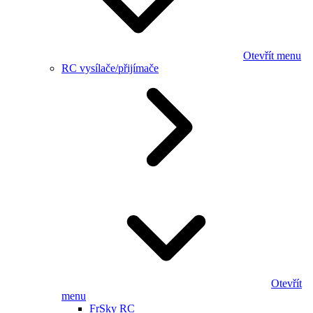
Otevřít menu
RC vysílače/přijímače
Otevřít
menu
FrSky RC