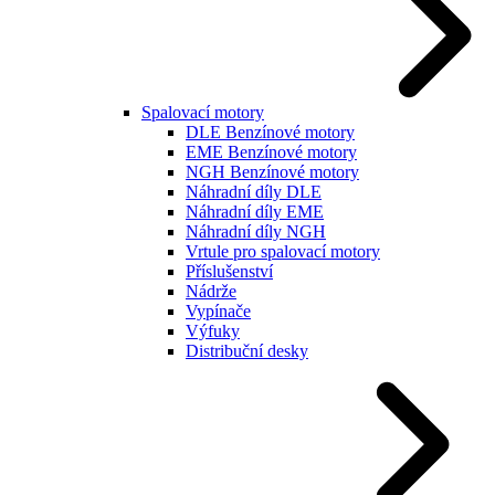
Spalovací motory
DLE Benzínové motory
EME Benzínové motory
NGH Benzínové motory
Náhradní díly DLE
Náhradní díly EME
Náhradní díly NGH
Vrtule pro spalovací motory
Příslušenství
Nádrže
Vypínače
Výfuky
Distribuční desky