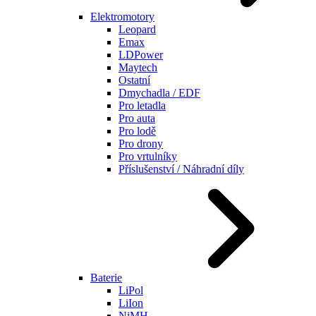
Elektromotory
Leopard
Emax
LDPower
Maytech
Ostatní
Dmychadla / EDF
Pro letadla
Pro auta
Pro lodě
Pro drony
Pro vrtulníky
Příslušenství / Náhradní díly
Baterie
LiPol
LiIon
NiMH