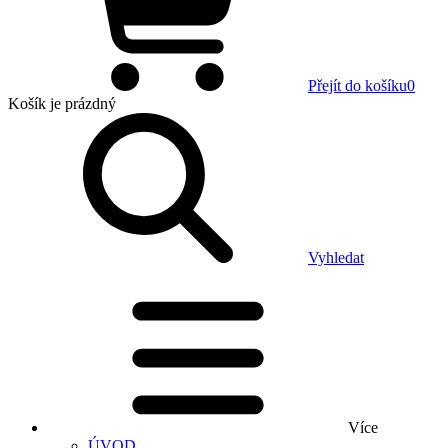
Přejít do košíku
0
Košík
je prázdný
Vyhledat
Více
ÚVOD