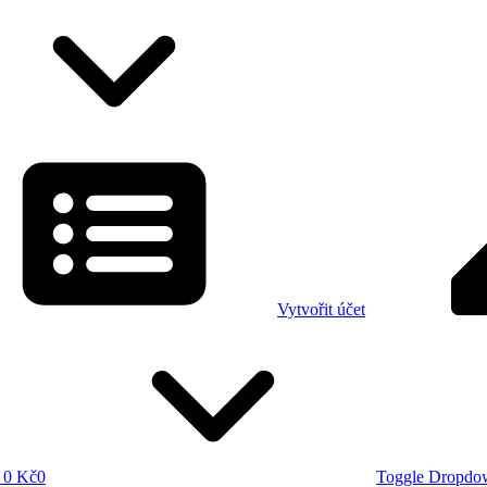
Vytvořit účet
0 Kč
0
Toggle Dropdo