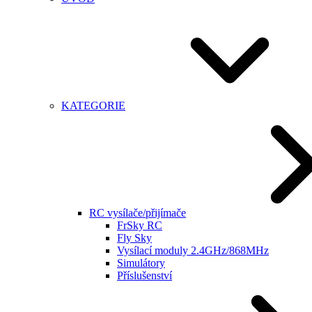
KATEGORIE
RC vysílače/přijímače
FrSky RC
Fly Sky
Vysílací moduly 2.4GHz/868MHz
Simulátory
Příslušenství