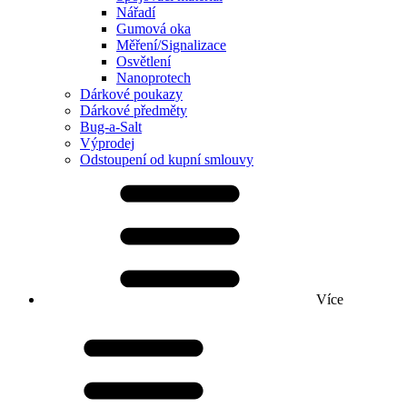
Nářadí
Gumová oka
Měření/Signalizace
Osvětlení
Nanoprotech
Dárkové poukazy
Dárkové předměty
Bug-a-Salt
Výprodej
Odstoupení od kupní smlouvy
Více