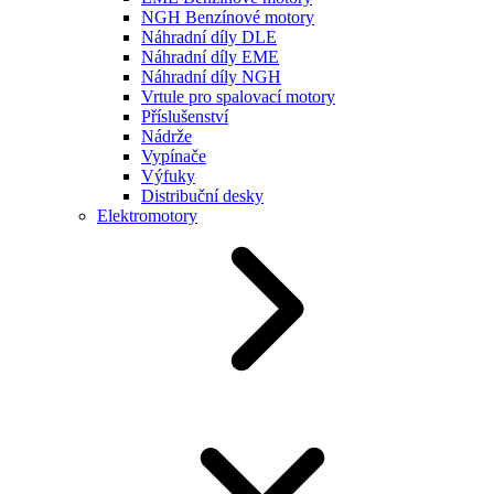
NGH Benzínové motory
Náhradní díly DLE
Náhradní díly EME
Náhradní díly NGH
Vrtule pro spalovací motory
Příslušenství
Nádrže
Vypínače
Výfuky
Distribuční desky
Elektromotory