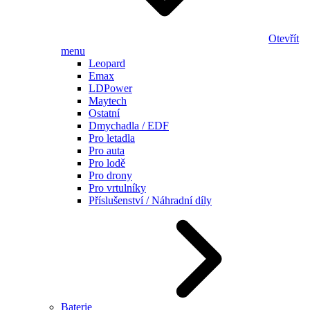
Otevřít
menu
Leopard
Emax
LDPower
Maytech
Ostatní
Dmychadla / EDF
Pro letadla
Pro auta
Pro lodě
Pro drony
Pro vrtulníky
Příslušenství / Náhradní díly
Baterie