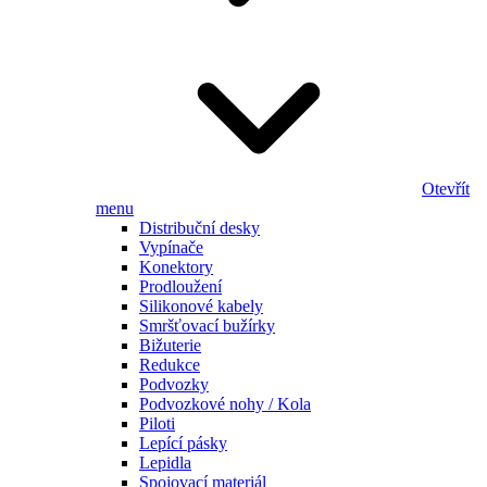
Otevřít
menu
Distribuční desky
Vypínače
Konektory
Prodloužení
Silikonové kabely
Smršťovací bužírky
Bižuterie
Redukce
Podvozky
Podvozkové nohy / Kola
Piloti
Lepící pásky
Lepidla
Spojovací materiál