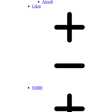
Airsoft
LiIon
NiMH