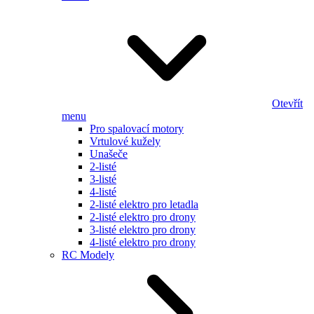
Otevřít
menu
Pro spalovací motory
Vrtulové kužely
Unašeče
2-listé
3-listé
4-listé
2-listé elektro pro letadla
2-listé elektro pro drony
3-listé elektro pro drony
4-listé elektro pro drony
RC Modely