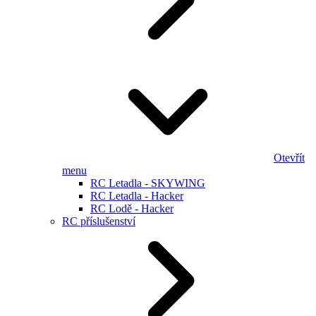
Otevřít
menu
RC Letadla - SKYWING
RC Letadla - Hacker
RC Lodě - Hacker
RC příslušenství