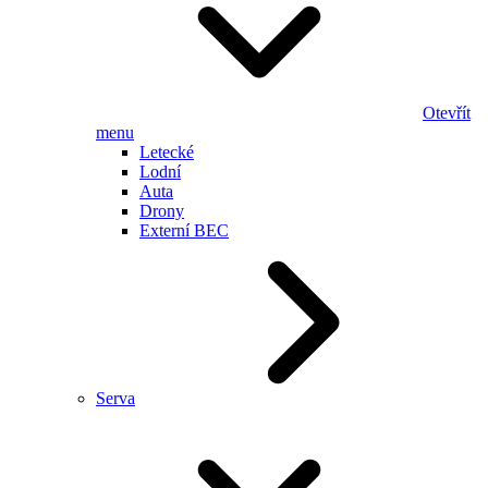
Otevřít
menu
Letecké
Lodní
Auta
Drony
Externí BEC
Serva