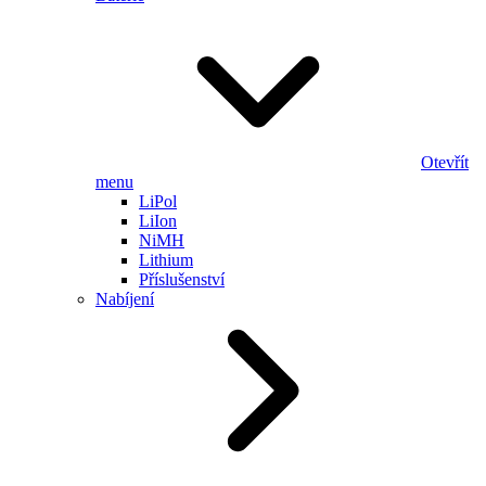
Otevřít
menu
LiPol
LiIon
NiMH
Lithium
Příslušenství
Nabíjení