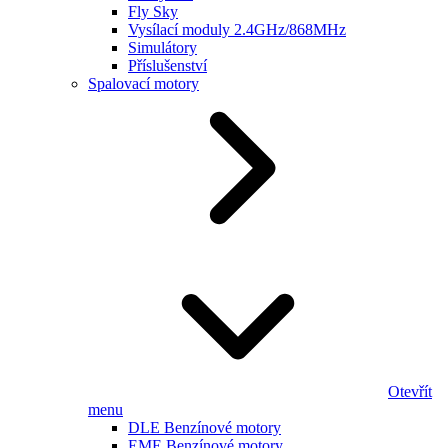
Fly Sky
Vysílací moduly 2.4GHz/868MHz
Simulátory
Příslušenství
Spalovací motory
Otevřít
menu
DLE Benzínové motory
EME Benzínové motory