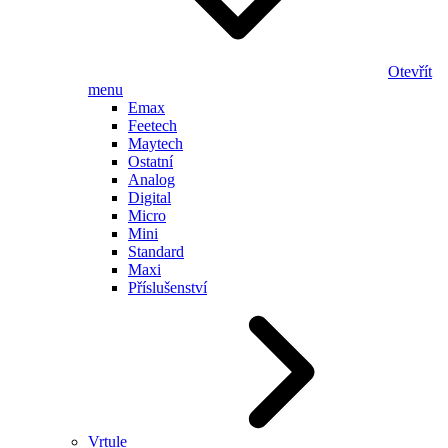
Otevřít
menu
Emax
Feetech
Maytech
Ostatní
Analog
Digital
Micro
Mini
Standard
Maxi
Příslušenství
Vrtule