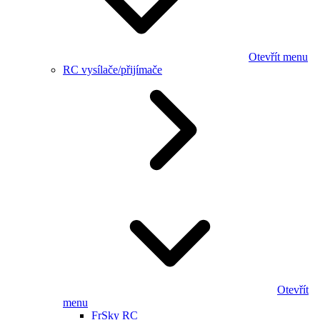
Otevřít menu
RC vysílače/přijímače
Otevřít
menu
FrSky RC