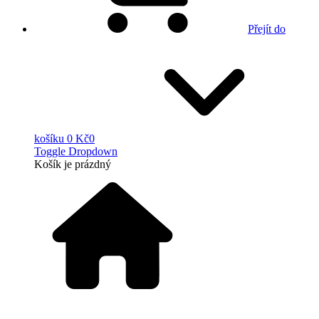
Přejít do
košíku
0 Kč
0
Toggle Dropdown
Košík
je prázdný