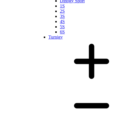
Dinogy Sport
1S
2S
3S
4S
5S
6S
Turnigy