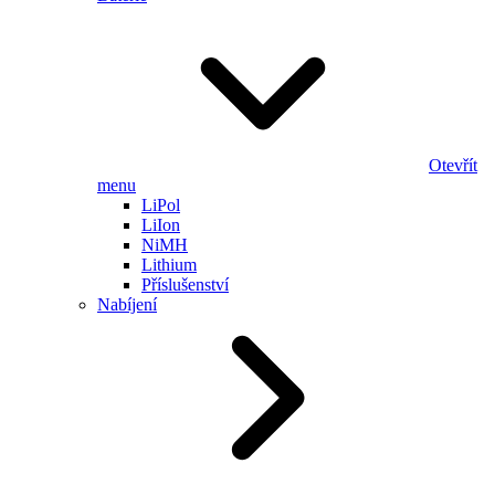
Otevřít
menu
LiPol
LiIon
NiMH
Lithium
Příslušenství
Nabíjení