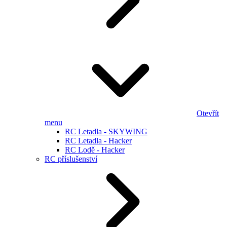
Otevřít
menu
RC Letadla - SKYWING
RC Letadla - Hacker
RC Lodě - Hacker
RC příslušenství