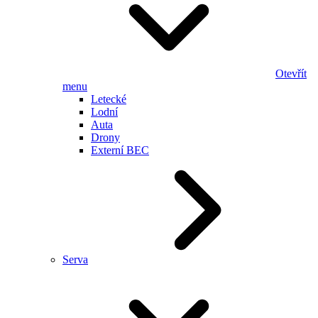
Otevřít
menu
Letecké
Lodní
Auta
Drony
Externí BEC
Serva