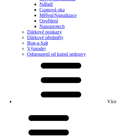
Nářadí
Gumová oka
Měření/Signalizace
Osvětlení
Nanoprotech
Dárkové poukazy
Dárkové předměty
Bug-a-Salt
Výprodej
Odstoupení od kupní smlouvy
Více