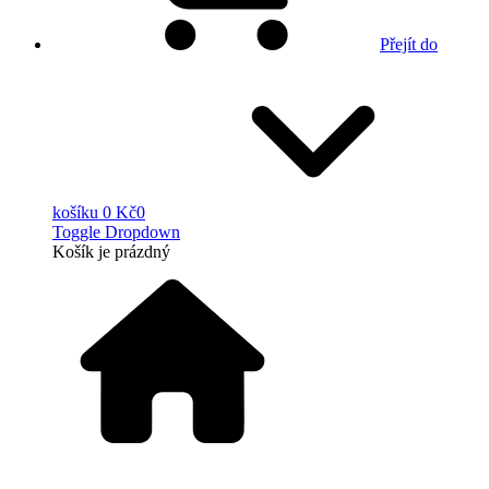
Přejít do
košíku
0 Kč
0
Toggle Dropdown
Košík
je prázdný