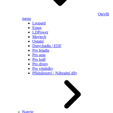
Otevřít
menu
Leopard
Emax
LDPower
Maytech
Ostatní
Dmychadla / EDF
Pro letadla
Pro auta
Pro lodě
Pro drony
Pro vrtulníky
Příslušenství / Náhradní díly
Baterie