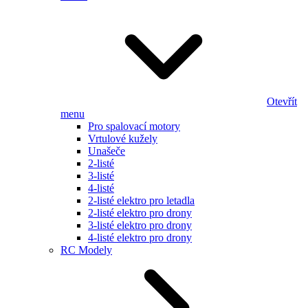
Otevřít
menu
Pro spalovací motory
Vrtulové kužely
Unašeče
2-listé
3-listé
4-listé
2-listé elektro pro letadla
2-listé elektro pro drony
3-listé elektro pro drony
4-listé elektro pro drony
RC Modely