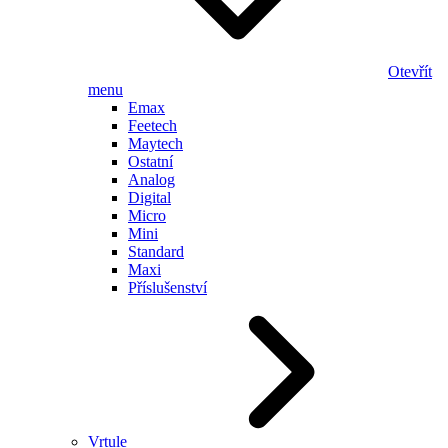
Otevřít
menu
Emax
Feetech
Maytech
Ostatní
Analog
Digital
Micro
Mini
Standard
Maxi
Příslušenství
Vrtule