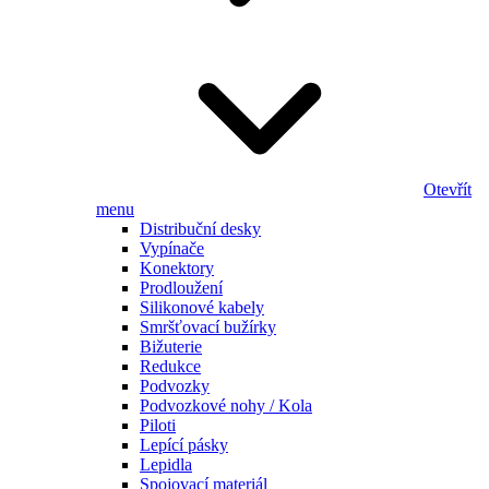
Otevřít
menu
Distribuční desky
Vypínače
Konektory
Prodloužení
Silikonové kabely
Smršťovací bužírky
Bižuterie
Redukce
Podvozky
Podvozkové nohy / Kola
Piloti
Lepící pásky
Lepidla
Spojovací materiál