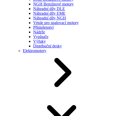
NGH Benzínové motory
Náhradní díly DLE
Náhradní díly EME
Náhradní díly NGH
Vrtule pro spalovací motory
Příslušenství
Nádrže
Vypínače
Výfuky
Distribuční desky
Elektromotory