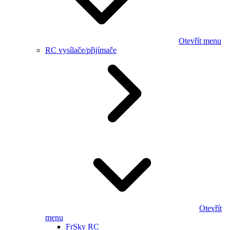
Otevřít menu
RC vysílače/přijímače
Otevřít
menu
FrSky RC