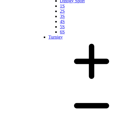
Dinogy Sport
1S
2S
3S
4S
5S
6S
Turnigy