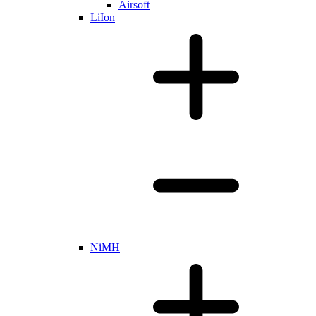
Airsoft
LiIon
NiMH