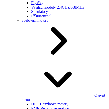
Fly Sky
Vysílací moduly 2.4GHz/868MHz
Simulátory
Příslušenství
Spalovací motory
Otevřít
menu
DLE Benzínové motory
EME Benzínové motory