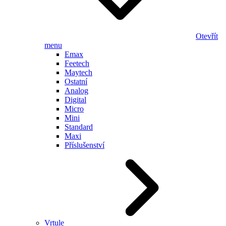
Otevřít
menu
Emax
Feetech
Maytech
Ostatní
Analog
Digital
Micro
Mini
Standard
Maxi
Příslušenství
Vrtule