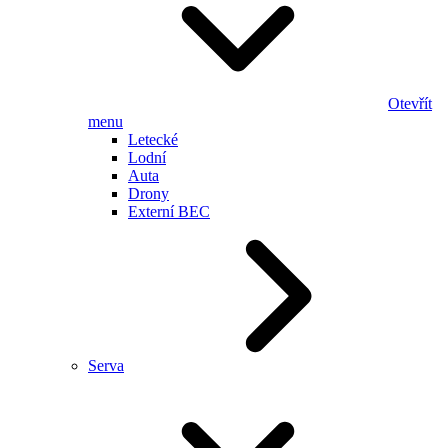
Otevřít
menu
Letecké
Lodní
Auta
Drony
Externí BEC
Serva