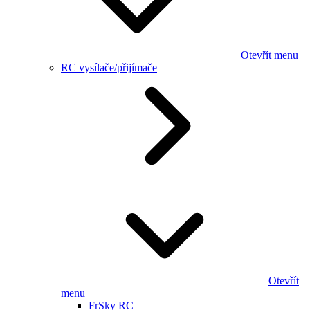
Otevřít menu
RC vysílače/přijímače
Otevřít
menu
FrSky RC