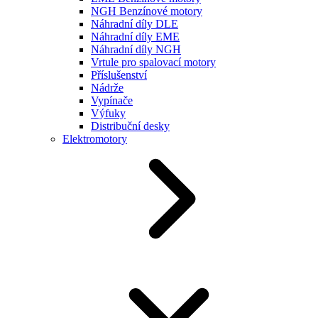
NGH Benzínové motory
Náhradní díly DLE
Náhradní díly EME
Náhradní díly NGH
Vrtule pro spalovací motory
Příslušenství
Nádrže
Vypínače
Výfuky
Distribuční desky
Elektromotory