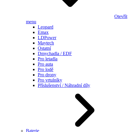
Otevřít
menu
Leopard
Emax
LDPower
Maytech
Ostatní
Dmychadla / EDF
Pro letadla
Pro auta
Pro lodě
Pro drony
Pro vrtulníky
Příslušenství / Náhradní díly
Baterie