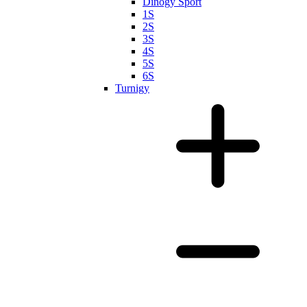
Dinogy Sport
1S
2S
3S
4S
5S
6S
Turnigy