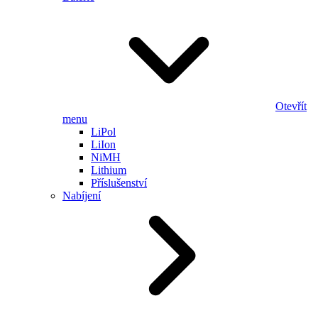
Otevřít
menu
LiPol
LiIon
NiMH
Lithium
Příslušenství
Nabíjení