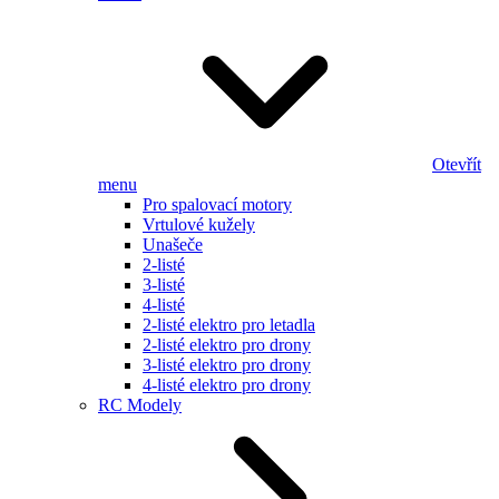
Otevřít
menu
Pro spalovací motory
Vrtulové kužely
Unašeče
2-listé
3-listé
4-listé
2-listé elektro pro letadla
2-listé elektro pro drony
3-listé elektro pro drony
4-listé elektro pro drony
RC Modely