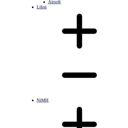
Airsoft
LiIon
NiMH