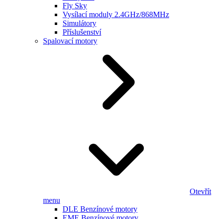
Fly Sky
Vysílací moduly 2.4GHz/868MHz
Simulátory
Příslušenství
Spalovací motory
Otevřít
menu
DLE Benzínové motory
EME Benzínové motory