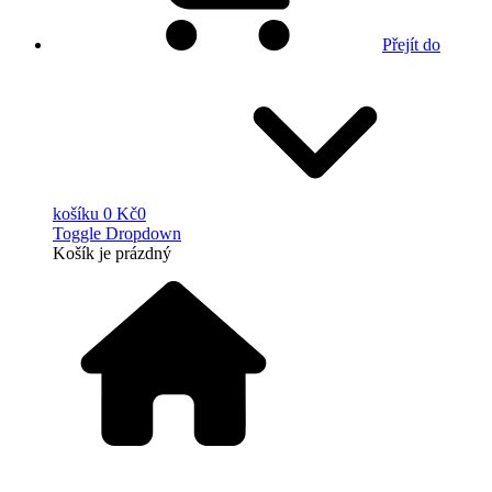
Přejít do
košíku
0 Kč
0
Toggle Dropdown
Košík
je prázdný