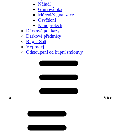
Nářadí
Gumová oka
Měření/Signalizace
Osvětlení
Nanoprotech
Dárkové poukazy
Dárkové předměty
Bug-a-Salt
Výprodej
Odstoupení od kupní smlouvy
Více