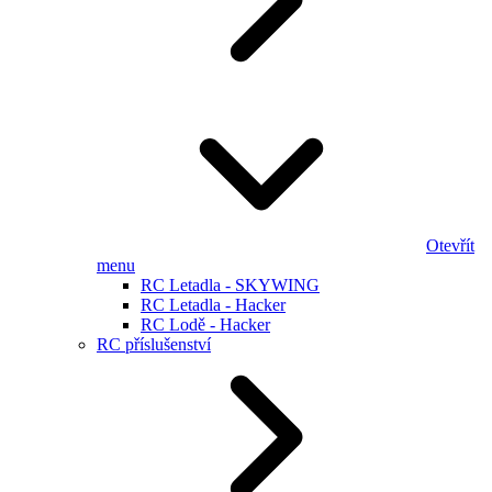
Otevřít
menu
RC Letadla - SKYWING
RC Letadla - Hacker
RC Lodě - Hacker
RC příslušenství