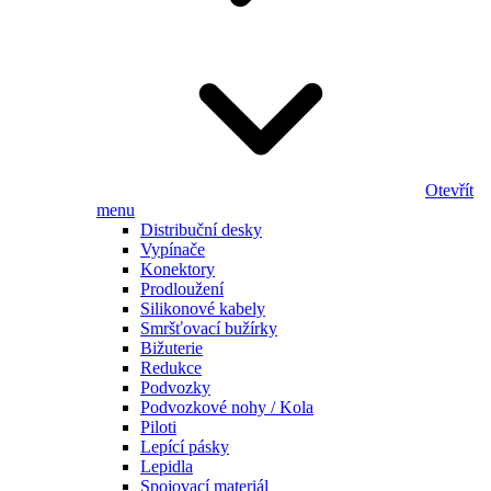
Otevřít
menu
Distribuční desky
Vypínače
Konektory
Prodloužení
Silikonové kabely
Smršťovací bužírky
Bižuterie
Redukce
Podvozky
Podvozkové nohy / Kola
Piloti
Lepící pásky
Lepidla
Spojovací materiál