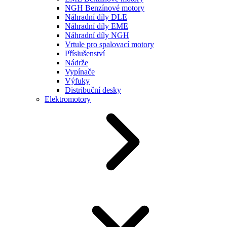
NGH Benzínové motory
Náhradní díly DLE
Náhradní díly EME
Náhradní díly NGH
Vrtule pro spalovací motory
Příslušenství
Nádrže
Vypínače
Výfuky
Distribuční desky
Elektromotory