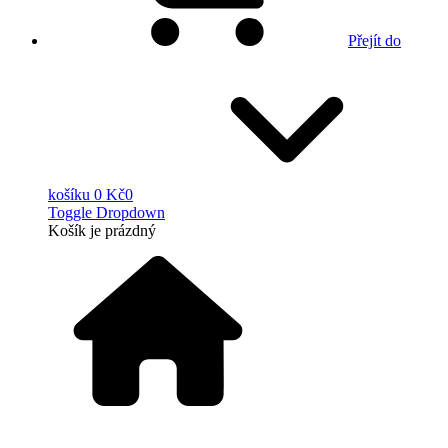
Přejít do
košíku
0 Kč
0
Toggle Dropdown
Košík
je prázdný