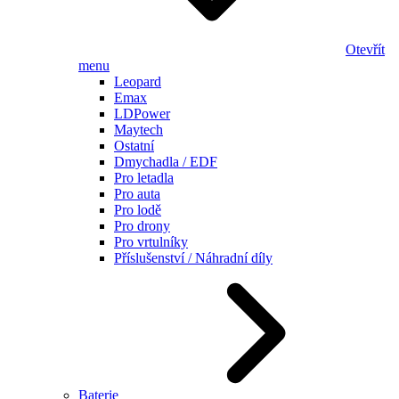
Otevřít
menu
Leopard
Emax
LDPower
Maytech
Ostatní
Dmychadla / EDF
Pro letadla
Pro auta
Pro lodě
Pro drony
Pro vrtulníky
Příslušenství / Náhradní díly
Baterie