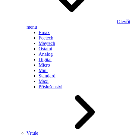
Otevřít
menu
Emax
Feetech
Maytech
Ostatní
Analog
Digital
Micro
Mini
Standard
Maxi
Příslušenství
Vrtule