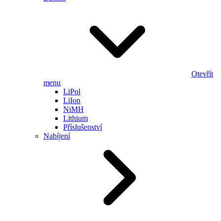
Otevřít
menu
LiPol
LiIon
NiMH
Lithium
Příslušenství
Nabíjení