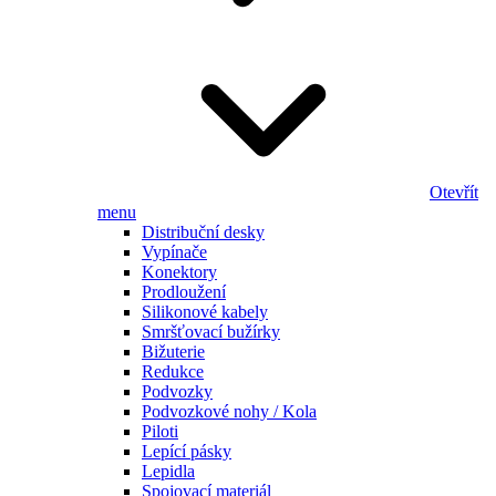
Otevřít
menu
Distribuční desky
Vypínače
Konektory
Prodloužení
Silikonové kabely
Smršťovací bužírky
Bižuterie
Redukce
Podvozky
Podvozkové nohy / Kola
Piloti
Lepící pásky
Lepidla
Spojovací materiál