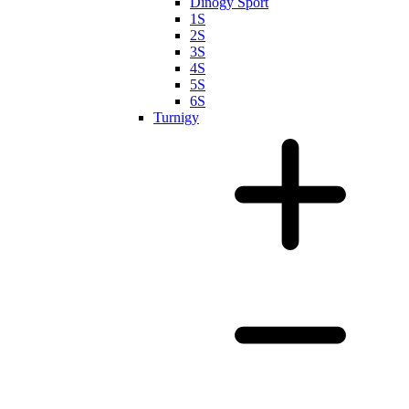
Dinogy Sport
1S
2S
3S
4S
5S
6S
Turnigy