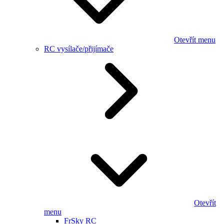
Otevřít menu
RC vysílače/přijímače
Otevřít
menu
FrSky RC