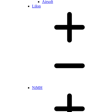
Airsoft
LiIon
NiMH