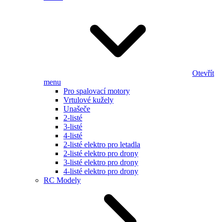
Otevřít
menu
Pro spalovací motory
Vrtulové kužely
Unašeče
2-listé
3-listé
4-listé
2-listé elektro pro letadla
2-listé elektro pro drony
3-listé elektro pro drony
4-listé elektro pro drony
RC Modely