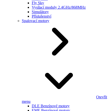
Fly Sky
Vysílací moduly 2.4GHz/868MHz
Simulátory
Příslušenství
Spalovací motory
Otevřít
menu
DLE Benzínové motory
EME Benzínové motory