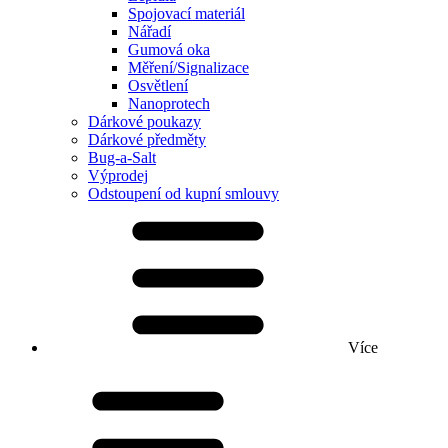
Spojovací materiál
Nářadí
Gumová oka
Měření/Signalizace
Osvětlení
Nanoprotech
Dárkové poukazy
Dárkové předměty
Bug-a-Salt
Výprodej
Odstoupení od kupní smlouvy
Více