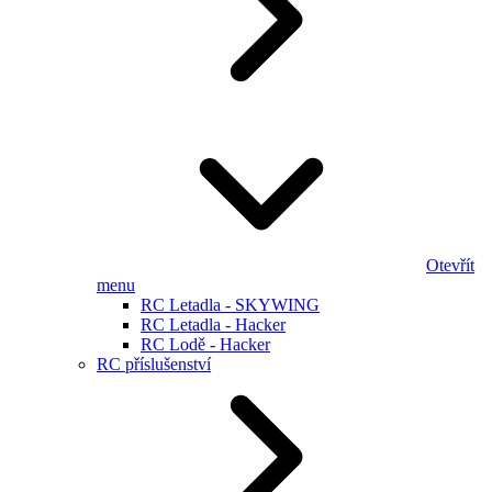
Otevřít
menu
RC Letadla - SKYWING
RC Letadla - Hacker
RC Lodě - Hacker
RC příslušenství