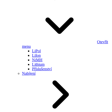
Otevřít
menu
LiPol
LiIon
NiMH
Lithium
Příslušenství
Nabíjení