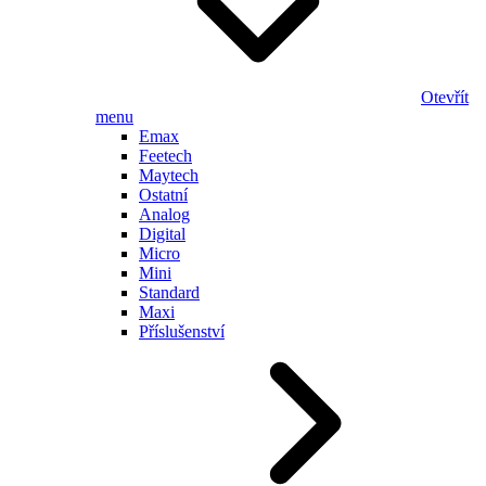
Otevřít
menu
Emax
Feetech
Maytech
Ostatní
Analog
Digital
Micro
Mini
Standard
Maxi
Příslušenství