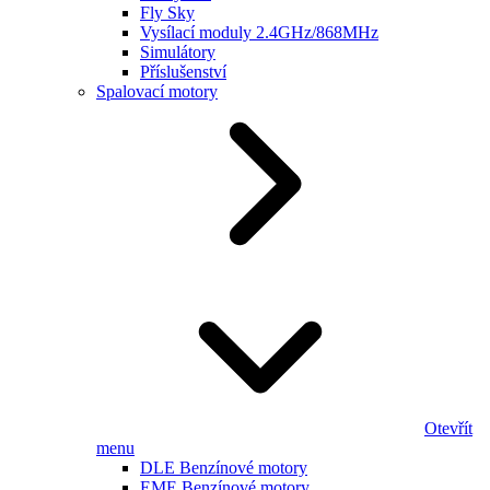
Fly Sky
Vysílací moduly 2.4GHz/868MHz
Simulátory
Příslušenství
Spalovací motory
Otevřít
menu
DLE Benzínové motory
EME Benzínové motory