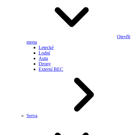
Otevřít
menu
Letecké
Lodní
Auta
Drony
Externí BEC
Serva