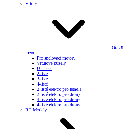
Vrtule
Otevřít
menu
Pro spalovací motory
Vrtulové kužely
Unašeče
2-listé
3-listé
4-listé
2-listé elektro pro letadla
2-listé elektro pro drony
3-listé elektro pro drony
4-listé elektro pro drony
RC Modely