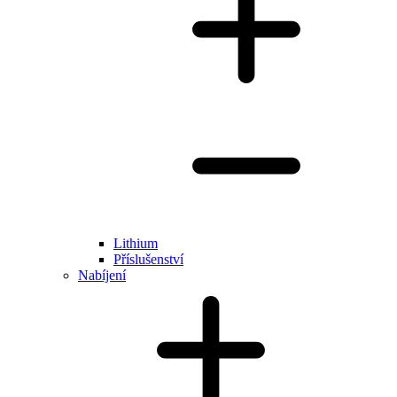
Lithium
Příslušenství
Nabíjení