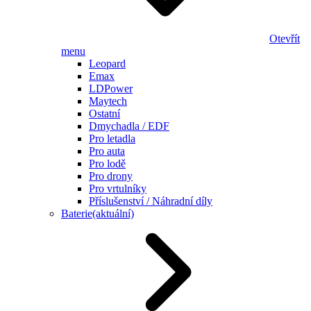
Otevřít
menu
Leopard
Emax
LDPower
Maytech
Ostatní
Dmychadla / EDF
Pro letadla
Pro auta
Pro lodě
Pro drony
Pro vrtulníky
Příslušenství / Náhradní díly
Baterie
(aktuální)