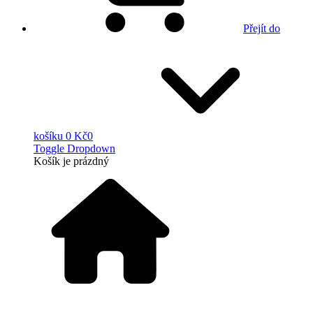
Přejít do
košíku
0 Kč
0
Toggle Dropdown
Košík
je prázdný