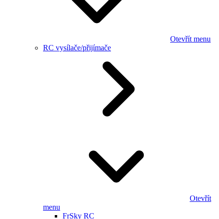
Otevřít menu
RC vysílače/přijímače
Otevřít
menu
FrSky RC