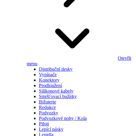
Otevřít
menu
Distribuční desky
Vypínače
Konektory
Prodloužení
Silikonové kabely
Smršťovací bužírky
Bižuterie
Redukce
Podvozky
Podvozkové nohy / Kola
Piloti
Lepící pásky
Lepidla