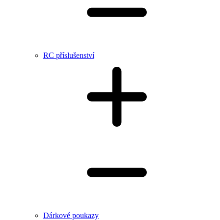
RC příslušenství
Dárkové poukazy