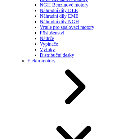
NGH Benzínové motory
Náhradní díly DLE
Náhradní díly EME
Náhradní díly NGH
Vrtule pro spalovací motory
Příslušenství
Nádrže
Vypínače
Výfuky
Distribuční desky
Elektromotory