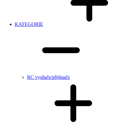
KATEGORIE
RC vysílače/přijímače