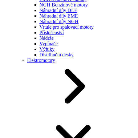
NGH Benzínové motory
Náhradní díly DLE
Náhradní díly EME
Náhradní díly NGH
Vrtule pro spalovací motory
Příslušenství
Nádrže
Vypínače
Výfuky
Distribuční desky
Elektromotory