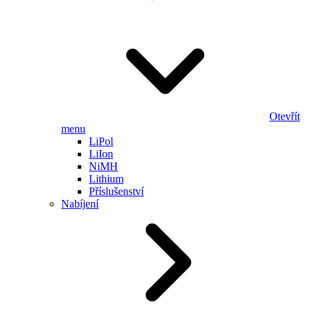
Otevřít
menu
LiPol
LiIon
NiMH
Lithium
Příslušenství
Nabíjení