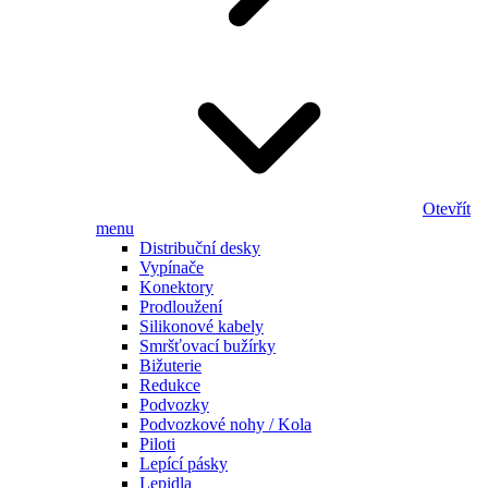
Otevřít
menu
Distribuční desky
Vypínače
Konektory
Prodloužení
Silikonové kabely
Smršťovací bužírky
Bižuterie
Redukce
Podvozky
Podvozkové nohy / Kola
Piloti
Lepící pásky
Lepidla