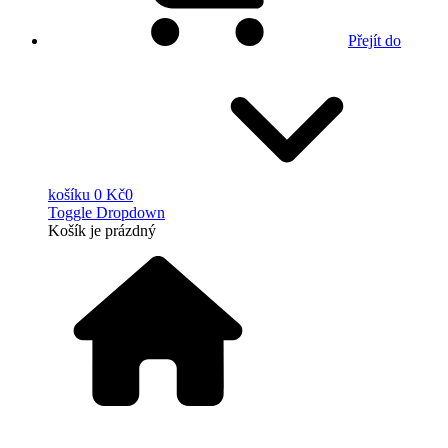
Přejít do
košíku
0 Kč
0
Toggle Dropdown
Košík
je prázdný