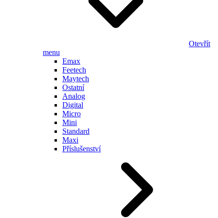
Otevřít
menu
Emax
Feetech
Maytech
Ostatní
Analog
Digital
Micro
Mini
Standard
Maxi
Příslušenství