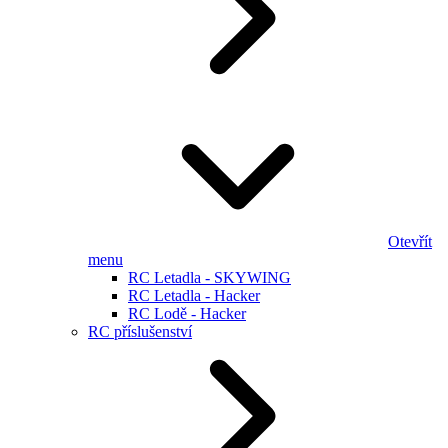
Otevřít
menu
RC Letadla - SKYWING
RC Letadla - Hacker
RC Lodě - Hacker
RC příslušenství