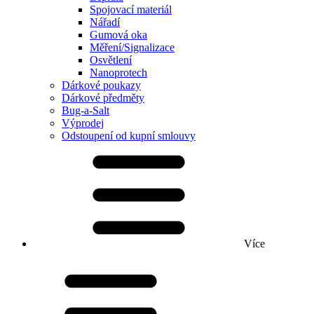
Spojovací materiál
Nářadí
Gumová oka
Měření/Signalizace
Osvětlení
Nanoprotech
Dárkové poukazy
Dárkové předměty
Bug-a-Salt
Výprodej
Odstoupení od kupní smlouvy
Více