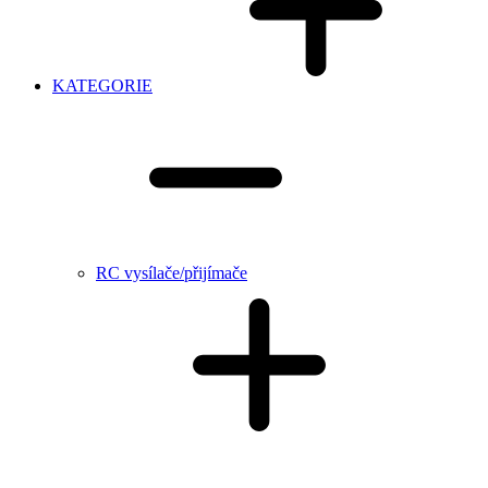
KATEGORIE
RC vysílače/přijímače