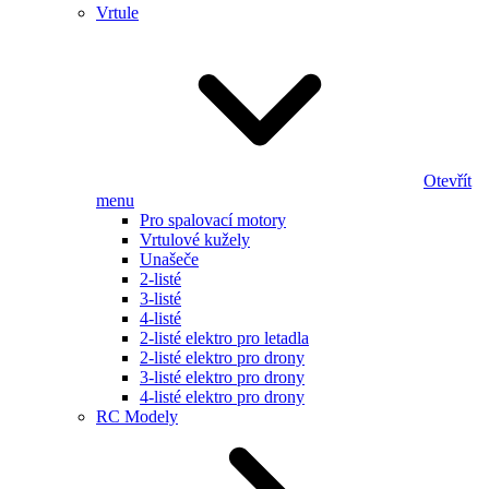
Vrtule
Otevřít
menu
Pro spalovací motory
Vrtulové kužely
Unašeče
2-listé
3-listé
4-listé
2-listé elektro pro letadla
2-listé elektro pro drony
3-listé elektro pro drony
4-listé elektro pro drony
RC Modely