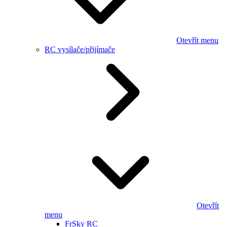
Otevřít menu
RC vysílače/přijímače
Otevřít
menu
FrSky RC