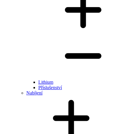
Lithium
Příslušenství
Nabíjení