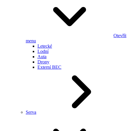
Otevřít
menu
Letecké
Lodní
Auta
Drony
Externí BEC
Serva