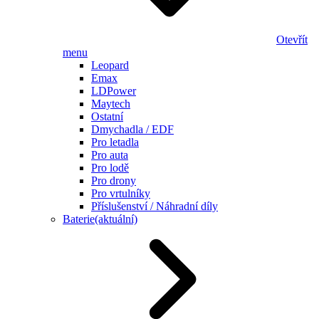
Otevřít
menu
Leopard
Emax
LDPower
Maytech
Ostatní
Dmychadla / EDF
Pro letadla
Pro auta
Pro lodě
Pro drony
Pro vrtulníky
Příslušenství / Náhradní díly
Baterie
(aktuální)