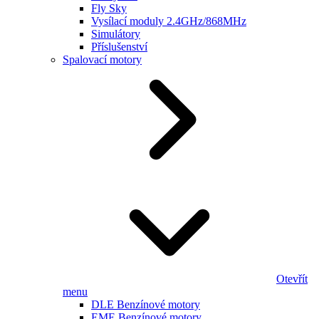
Fly Sky
Vysílací moduly 2.4GHz/868MHz
Simulátory
Příslušenství
Spalovací motory
Otevřít
menu
DLE Benzínové motory
EME Benzínové motory