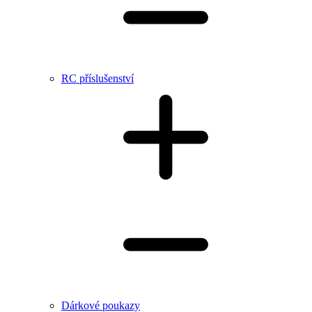
RC příslušenství
Dárkové poukazy