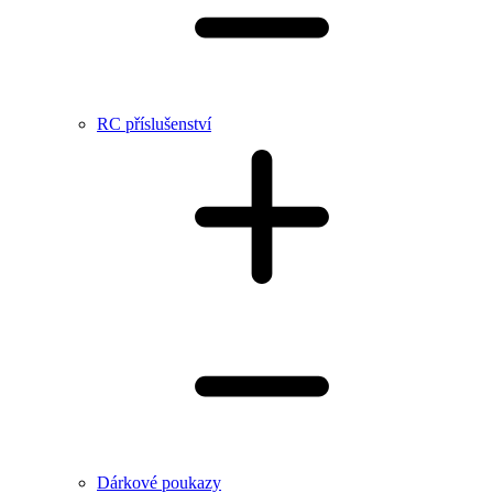
RC příslušenství
Dárkové poukazy