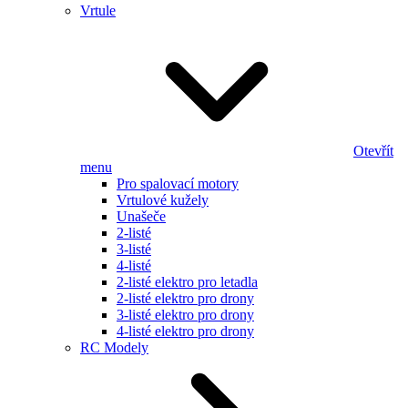
Vrtule
Otevřít
menu
Pro spalovací motory
Vrtulové kužely
Unašeče
2-listé
3-listé
4-listé
2-listé elektro pro letadla
2-listé elektro pro drony
3-listé elektro pro drony
4-listé elektro pro drony
RC Modely