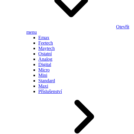
Otevřít
menu
Emax
Feetech
Maytech
Ostatní
Analog
Digital
Micro
Mini
Standard
Maxi
Příslušenství