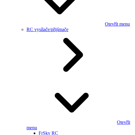
Otevřít menu
RC vysílače/přijímače
Otevřít
menu
FrSky RC