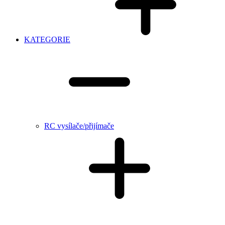
KATEGORIE
RC vysílače/přijímače