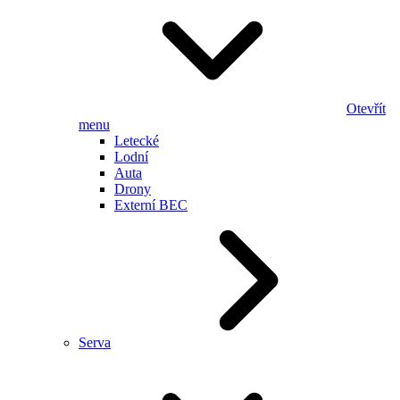
Otevřít
menu
Letecké
Lodní
Auta
Drony
Externí BEC
Serva