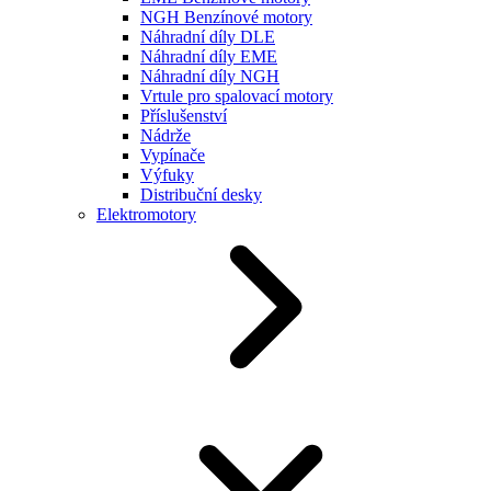
NGH Benzínové motory
Náhradní díly DLE
Náhradní díly EME
Náhradní díly NGH
Vrtule pro spalovací motory
Příslušenství
Nádrže
Vypínače
Výfuky
Distribuční desky
Elektromotory