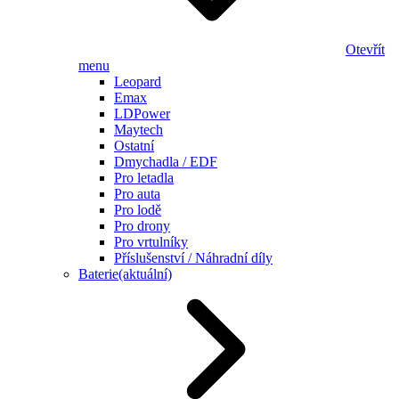
Otevřít
menu
Leopard
Emax
LDPower
Maytech
Ostatní
Dmychadla / EDF
Pro letadla
Pro auta
Pro lodě
Pro drony
Pro vrtulníky
Příslušenství / Náhradní díly
Baterie
(aktuální)