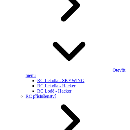
Otevřít
menu
RC Letadla - SKYWING
RC Letadla - Hacker
RC Lodě - Hacker
RC příslušenství