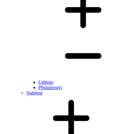
Lithium
Příslušenství
Nabíjení