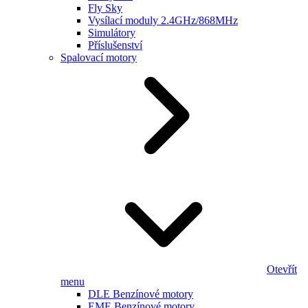
Fly Sky
Vysílací moduly 2.4GHz/868MHz
Simulátory
Příslušenství
Spalovací motory
Otevřít
menu
DLE Benzínové motory
EME Benzínové motory