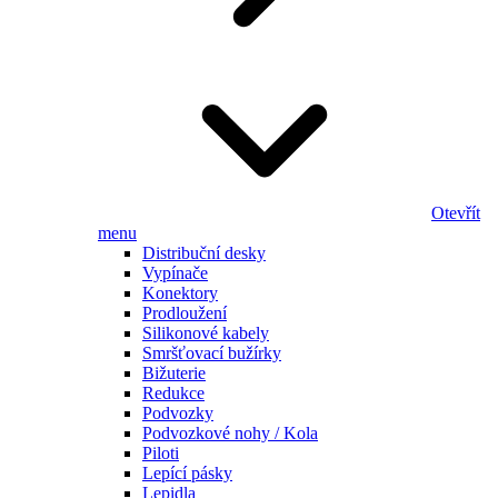
Otevřít
menu
Distribuční desky
Vypínače
Konektory
Prodloužení
Silikonové kabely
Smršťovací bužírky
Bižuterie
Redukce
Podvozky
Podvozkové nohy / Kola
Piloti
Lepící pásky
Lepidla