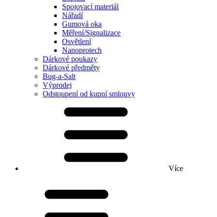
Spojovací materiál
Nářadí
Gumová oka
Měření/Signalizace
Osvětlení
Nanoprotech
Dárkové poukazy
Dárkové předměty
Bug-a-Salt
Výprodej
Odstoupení od kupní smlouvy
Více