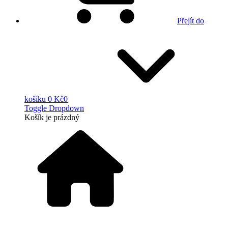
Přejít do
košíku
0 Kč
0
Toggle Dropdown
Košík
je prázdný