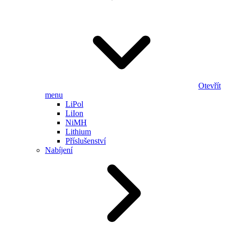
Otevřít
menu
LiPol
LiIon
NiMH
Lithium
Příslušenství
Nabíjení