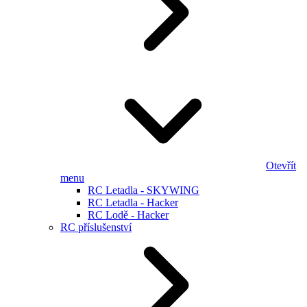
Otevřít
menu
RC Letadla - SKYWING
RC Letadla - Hacker
RC Lodě - Hacker
RC příslušenství