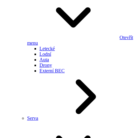
Otevřít
menu
Letecké
Lodní
Auta
Drony
Externí BEC
Serva