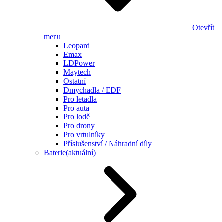
Otevřít
menu
Leopard
Emax
LDPower
Maytech
Ostatní
Dmychadla / EDF
Pro letadla
Pro auta
Pro lodě
Pro drony
Pro vrtulníky
Příslušenství / Náhradní díly
Baterie
(aktuální)