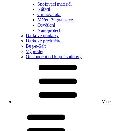
Spojovací materiál
Nářadí
Gumová oka
Měření/Signalizace
Osvětlení
Nanoprotech
Dárkové poukazy
Dárkové předměty
Bug-a-Salt
Výprodej
Odstoupení od kupní smlouvy
Více