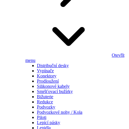
Otevřít
menu
Distribuční desky
Vypínače
Konektory
Prodloužení
Silikonové kabely
Smršťovací bužírky
Bižuterie
Redukce
Podvozky
Podvozkové nohy / Kola
Piloti
Lepící pásky
Lepidla