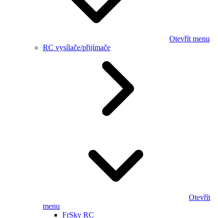
Otevřít menu
RC vysílače/přijímače
Otevřít
menu
FrSky RC