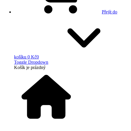
Přejít do
košíku
0 Kč
0
Toggle Dropdown
Košík
je prázdný