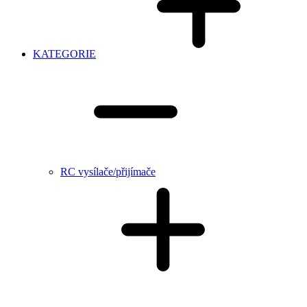
KATEGORIE
RC vysílače/přijímače