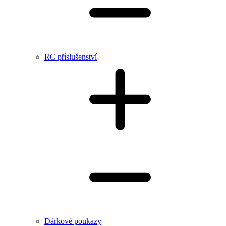
RC příslušenství
Dárkové poukazy