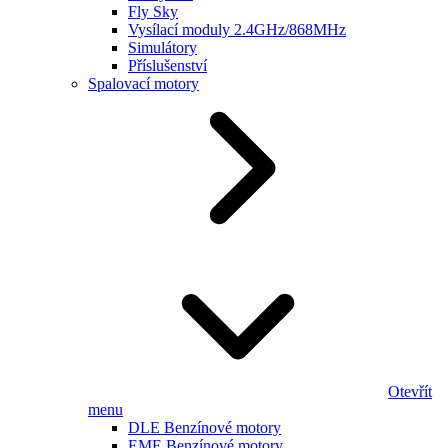
Fly Sky
Vysílací moduly 2.4GHz/868MHz
Simulátory
Příslušenství
Spalovací motory
Otevřít
menu
DLE Benzínové motory
EME Benzínové motory