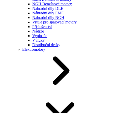
NGH Benzínové motory
Náhradní díly DLE
Náhradní díly EME
Náhradní díly NGH
Vrtule pro spalovací motory
Příslušenství
Nádrže
Vypínače
Výfuky
Distribuční desky
Elektromotory