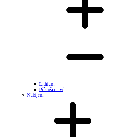
Lithium
Příslušenství
Nabíjení