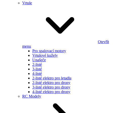
Vrtule
Otevřít
menu
Pro spalovací motory
Vrtulové kužely
Unašeče
2-listé
3-listé
4-listé
2-listé elektro pro letadla
2-listé elektro pro drony
3-listé elektro pro drony
4-listé elektro pro drony
RC Modely