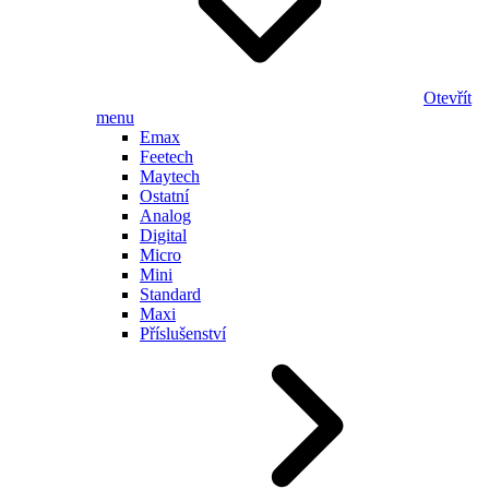
Otevřít
menu
Emax
Feetech
Maytech
Ostatní
Analog
Digital
Micro
Mini
Standard
Maxi
Příslušenství