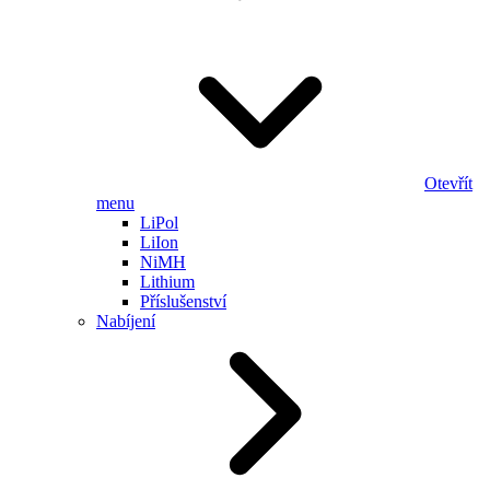
Otevřít
menu
LiPol
LiIon
NiMH
Lithium
Příslušenství
Nabíjení