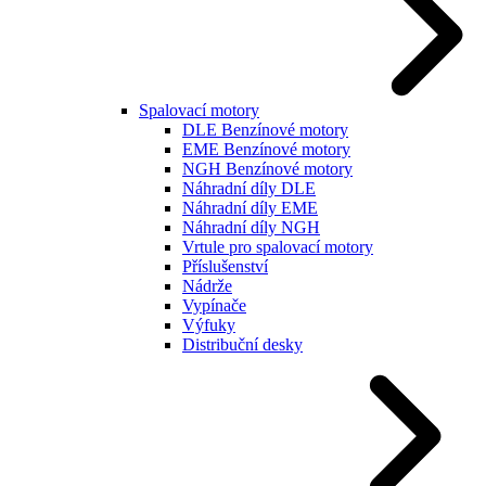
Spalovací motory
DLE Benzínové motory
EME Benzínové motory
NGH Benzínové motory
Náhradní díly DLE
Náhradní díly EME
Náhradní díly NGH
Vrtule pro spalovací motory
Příslušenství
Nádrže
Vypínače
Výfuky
Distribuční desky