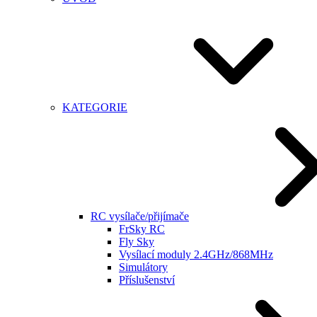
KATEGORIE
RC vysílače/přijímače
FrSky RC
Fly Sky
Vysílací moduly 2.4GHz/868MHz
Simulátory
Příslušenství