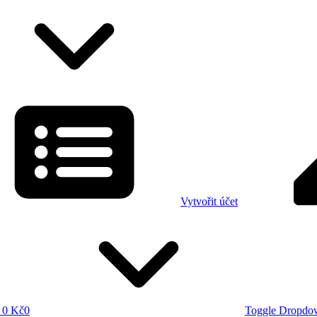
Vytvořit účet
0 Kč
0
Toggle Dropdo