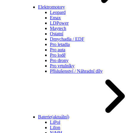
Elektromotory
Leopard
Emax
LDPower
Maytech
Ostatní
Dmychadla / EDF
Pro letadla
Pro auta
Pro lodě
Pro drony
Pro vrtulníky
Příslušenství / Náhradní díly
Baterie
(aktuální)
LiPol
LiIon
NiMH