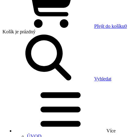
Přejít do košíku
0
Košík
je prázdný
Vyhledat
Více
ÚVOD