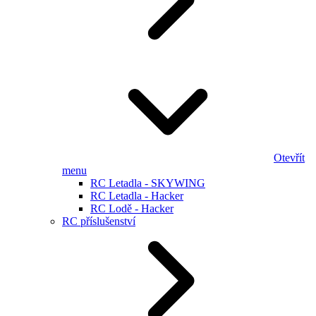
Otevřít
menu
RC Letadla - SKYWING
RC Letadla - Hacker
RC Lodě - Hacker
RC příslušenství