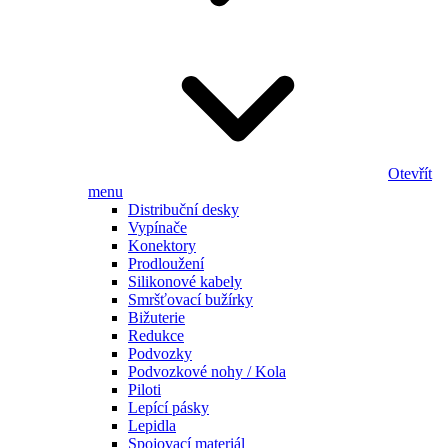
Otevřít
menu
Distribuční desky
Vypínače
Konektory
Prodloužení
Silikonové kabely
Smršťovací bužírky
Bižuterie
Redukce
Podvozky
Podvozkové nohy / Kola
Piloti
Lepící pásky
Lepidla
Spojovací materiál