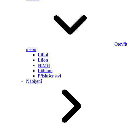
Otevřít
menu
LiPol
LiIon
NiMH
Lithium
Příslušenství
Nabíjení