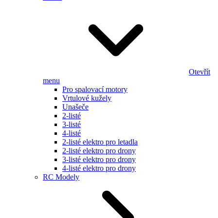
Otevřít
menu
Pro spalovací motory
Vrtulové kužely
Unašeče
2-listé
3-listé
4-listé
2-listé elektro pro letadla
2-listé elektro pro drony
3-listé elektro pro drony
4-listé elektro pro drony
RC Modely