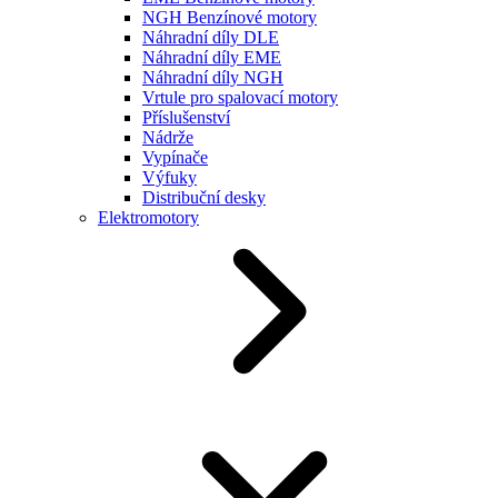
NGH Benzínové motory
Náhradní díly DLE
Náhradní díly EME
Náhradní díly NGH
Vrtule pro spalovací motory
Příslušenství
Nádrže
Vypínače
Výfuky
Distribuční desky
Elektromotory