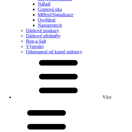
Nářadí
Gumová oka
Měření/Signalizace
Osvětlení
Nanoprotech
Dárkové poukazy
Dárkové předměty
Bug-a-Salt
Výprodej
Odstoupení od kupní smlouvy
Více