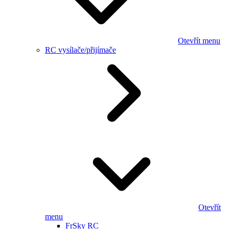
Otevřít menu
RC vysílače/přijímače
Otevřít
menu
FrSky RC