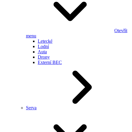
Otevřít
menu
Letecké
Lodní
Auta
Drony
Externí BEC
Serva