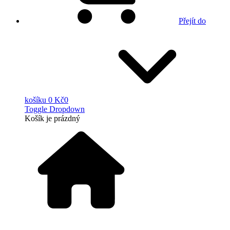
Přejít do
košíku
0 Kč
0
Toggle Dropdown
Košík
je prázdný