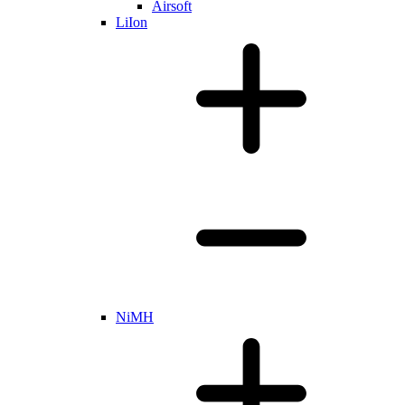
Airsoft
LiIon
NiMH