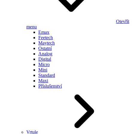
Otevřít
menu
Emax
Feetech
Maytech
Ostatní
Analog
Digital
Micro
Mini
Standard
Maxi
Příslušenství
Vrtule