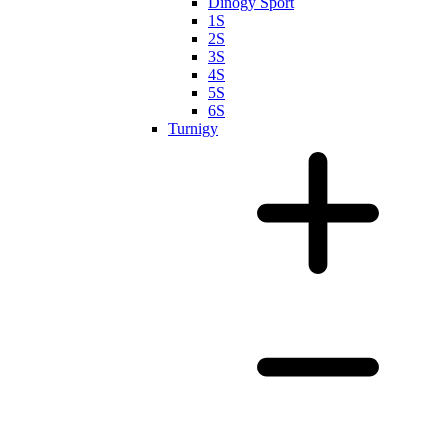
Dinogy Sport
1S
2S
3S
4S
5S
6S
Turnigy