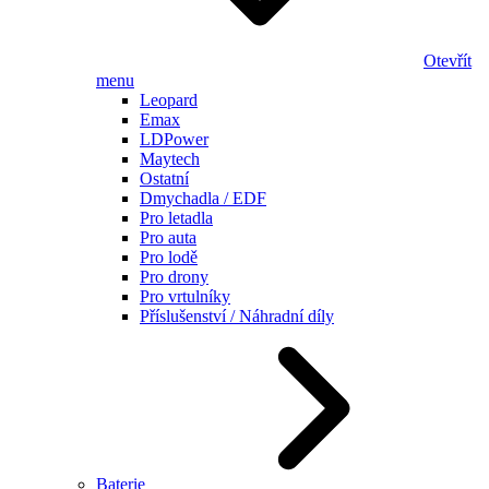
Otevřít
menu
Leopard
Emax
LDPower
Maytech
Ostatní
Dmychadla / EDF
Pro letadla
Pro auta
Pro lodě
Pro drony
Pro vrtulníky
Příslušenství / Náhradní díly
Baterie