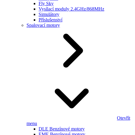
Fly Sky
Vysílací moduly 2.4GHz/868MHz
Simulátory
Příslušenství
Spalovací motory
Otevřít
menu
DLE Benzínové motory
EME Benzínové motory