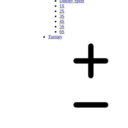
Dinogy Sport
1S
2S
3S
4S
5S
6S
Turnigy