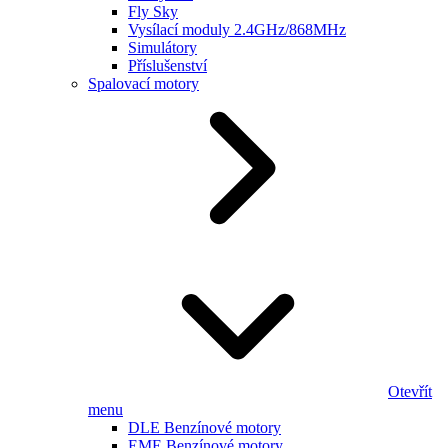
Fly Sky
Vysílací moduly 2.4GHz/868MHz
Simulátory
Příslušenství
Spalovací motory
Otevřít
menu
DLE Benzínové motory
EME Benzínové motory