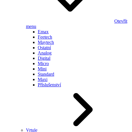
Otevřít
menu
Emax
Feetech
Maytech
Ostatní
Analog
Digital
Micro
Mini
Standard
Maxi
Příslušenství
Vrtule