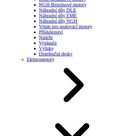
NGH Benzínové motory
Náhradní díly DLE
Náhradní díly EME
Náhradní díly NGH
Vrtule pro spalovací motory
Příslušenství
Nádrže
Vypínače
Výfuky
Distribuční desky
Elektromotory