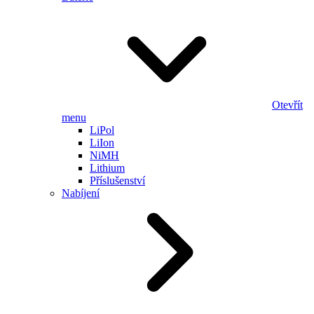
Otevřít
menu
LiPol
LiIon
NiMH
Lithium
Příslušenství
Nabíjení