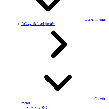
Otevřít menu
RC vysílače/přijímače
Otevřít
menu
FrSky RC