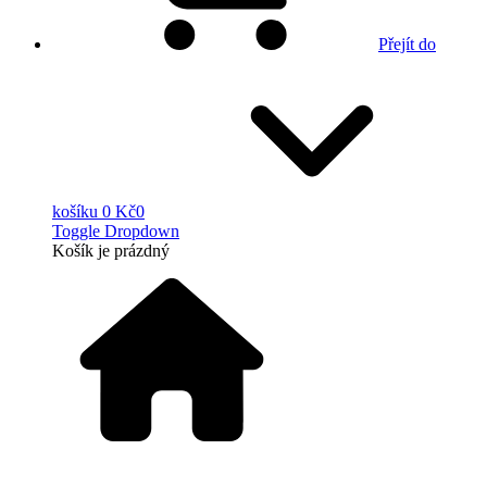
Přejít do
košíku
0 Kč
0
Toggle Dropdown
Košík
je prázdný