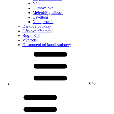
Nářadí
Gumová oka
Měření/Signalizace
Osvětlení
Nanoprotech
Dárkové poukazy
Dárkové předměty
Bug-a-Salt
Výprodej
Odstoupení od kupní smlouvy
Více