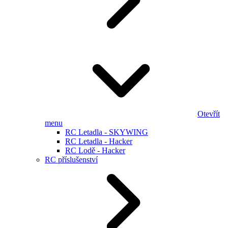
Otevřít
menu
RC Letadla - SKYWING
RC Letadla - Hacker
RC Lodě - Hacker
RC příslušenství