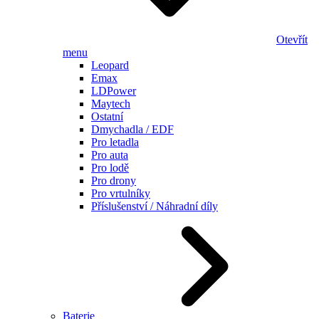
Otevřít
menu
Leopard
Emax
LDPower
Maytech
Ostatní
Dmychadla / EDF
Pro letadla
Pro auta
Pro lodě
Pro drony
Pro vrtulníky
Příslušenství / Náhradní díly
Baterie