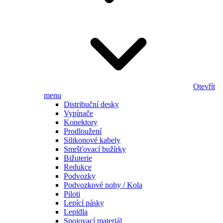
Otevřít
menu
Distribuční desky
Vypínače
Konektory
Prodloužení
Silikonové kabely
Smršťovací bužírky
Bižuterie
Redukce
Podvozky
Podvozkové nohy / Kola
Piloti
Lepící pásky
Lepidla
Spojovací materiál