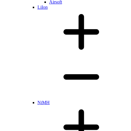
Airsoft
LiIon
NiMH