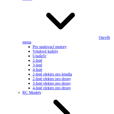
Otevřít
menu
Pro spalovací motory
Vrtulové kužely
Unašeče
2-listé
3-listé
4-listé
2-listé elektro pro letadla
2-listé elektro pro drony
3-listé elektro pro drony
4-listé elektro pro drony
RC Modely