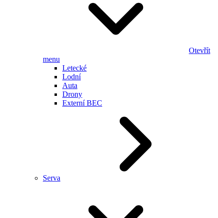
Otevřít
menu
Letecké
Lodní
Auta
Drony
Externí BEC
Serva