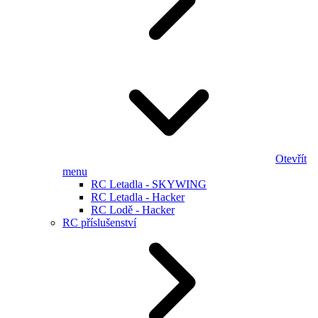
Otevřít
menu
RC Letadla - SKYWING
RC Letadla - Hacker
RC Lodě - Hacker
RC příslušenství