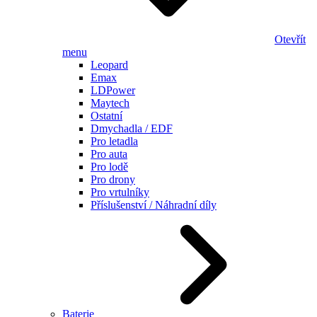
Otevřít
menu
Leopard
Emax
LDPower
Maytech
Ostatní
Dmychadla / EDF
Pro letadla
Pro auta
Pro lodě
Pro drony
Pro vrtulníky
Příslušenství / Náhradní díly
Baterie