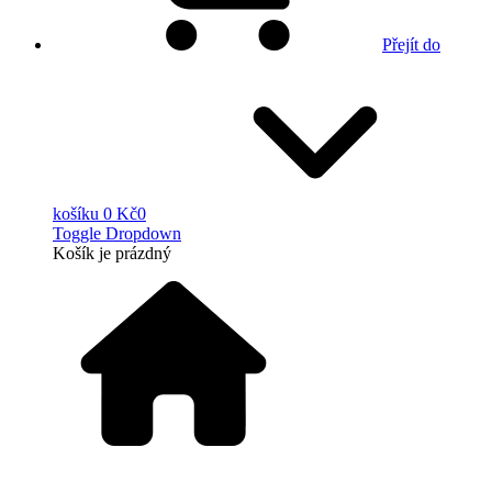
Přejít do
košíku
0 Kč
0
Toggle Dropdown
Košík
je prázdný