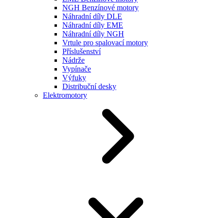
NGH Benzínové motory
Náhradní díly DLE
Náhradní díly EME
Náhradní díly NGH
Vrtule pro spalovací motory
Příslušenství
Nádrže
Vypínače
Výfuky
Distribuční desky
Elektromotory