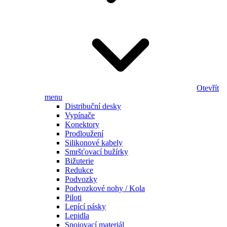
Otevřít
menu
Distribuční desky
Vypínače
Konektory
Prodloužení
Silikonové kabely
Smršťovací bužírky
Bižuterie
Redukce
Podvozky
Podvozkové nohy / Kola
Piloti
Lepící pásky
Lepidla
Spojovací materiál