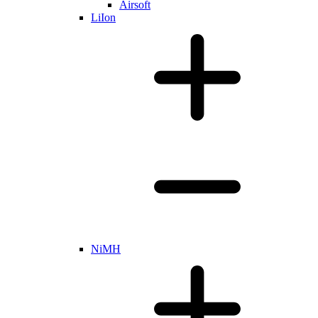
Airsoft
LiIon
NiMH