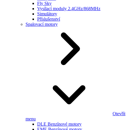
Fly Sky
Vysílací moduly 2.4GHz/868MHz
Simulátory
Příslušenství
Spalovací motory
Otevřít
menu
DLE Benzínové motory
EME Benzínové motory