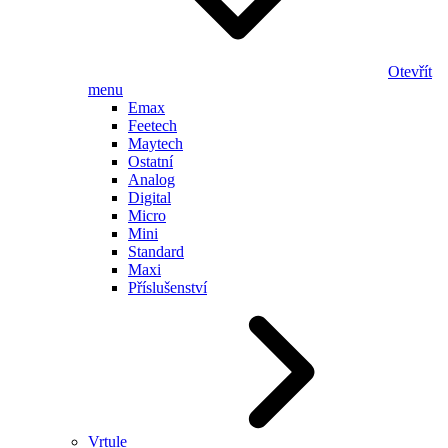
Otevřít
menu
Emax
Feetech
Maytech
Ostatní
Analog
Digital
Micro
Mini
Standard
Maxi
Příslušenství
Vrtule