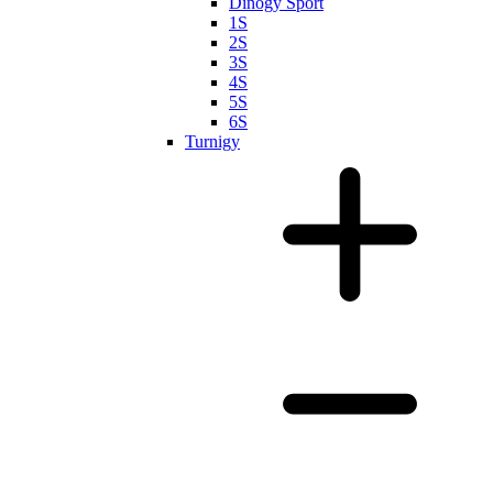
Dinogy Sport
1S
2S
3S
4S
5S
6S
Turnigy