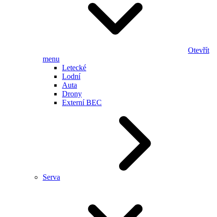
Otevřít
menu
Letecké
Lodní
Auta
Drony
Externí BEC
Serva