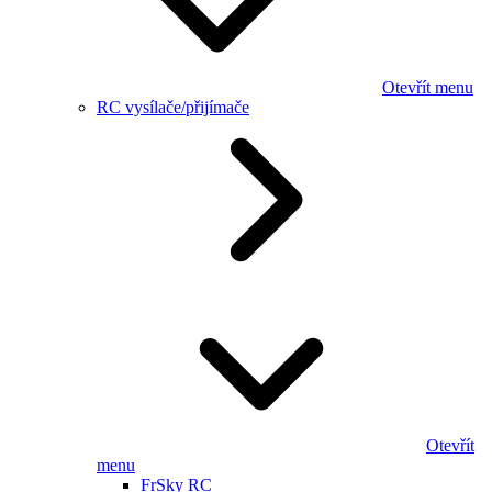
Otevřít menu
RC vysílače/přijímače
Otevřít
menu
FrSky RC