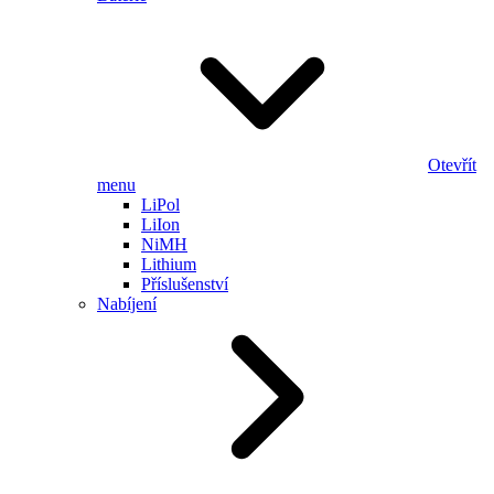
Otevřít
menu
LiPol
LiIon
NiMH
Lithium
Příslušenství
Nabíjení