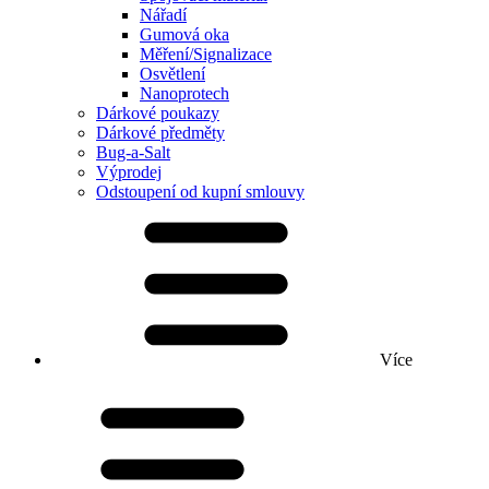
Nářadí
Gumová oka
Měření/Signalizace
Osvětlení
Nanoprotech
Dárkové poukazy
Dárkové předměty
Bug-a-Salt
Výprodej
Odstoupení od kupní smlouvy
Více