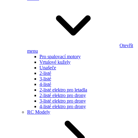
Otevřít
menu
Pro spalovací motory
Vrtulové kužely
Unašeče
2-listé
3-listé
4-listé
2-listé elektro pro letadla
2-listé elektro pro drony
3-listé elektro pro drony
4-listé elektro pro drony
RC Modely