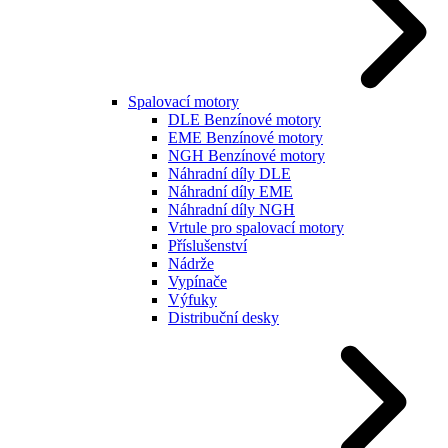
Spalovací motory
DLE Benzínové motory
EME Benzínové motory
NGH Benzínové motory
Náhradní díly DLE
Náhradní díly EME
Náhradní díly NGH
Vrtule pro spalovací motory
Příslušenství
Nádrže
Vypínače
Výfuky
Distribuční desky