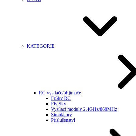
KATEGORIE
RC vysílače/přijímače
FrSky RC
Fly Sky
Vysílací moduly 2.4GHz/868MHz
Simulátory
Příslušenství