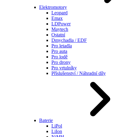
Elektromotory
Leopard
Emax
LDPower
Maytech
Ostatní
Dmychadla / EDF
Pro letadla
Pro auta
Pro lodě
Pro drony
Pro vrtulníky
Příslušenství / Náhradní díly
Baterie
LiPol
LiIon
NiMH