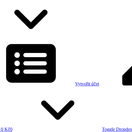
Vytvořit účet
0 Kč
0
Toggle Dropdo