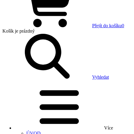
Přejít do košíku
0
Košík
je prázdný
Vyhledat
Více
ÚVOD