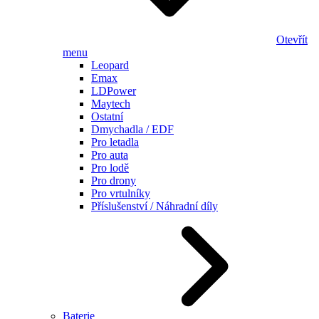
Otevřít
menu
Leopard
Emax
LDPower
Maytech
Ostatní
Dmychadla / EDF
Pro letadla
Pro auta
Pro lodě
Pro drony
Pro vrtulníky
Příslušenství / Náhradní díly
Baterie