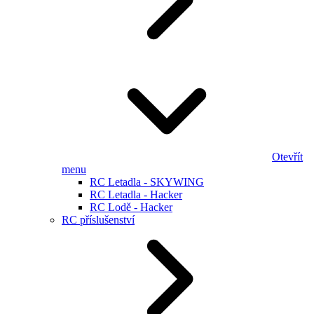
Otevřít
menu
RC Letadla - SKYWING
RC Letadla - Hacker
RC Lodě - Hacker
RC příslušenství