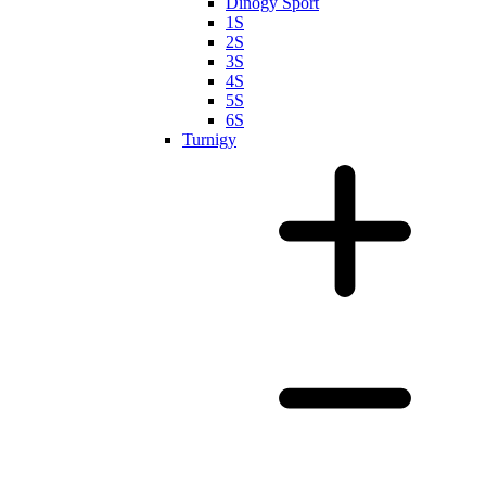
Dinogy Sport
1S
2S
3S
4S
5S
6S
Turnigy