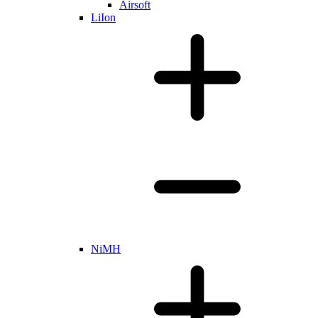
Airsoft
LiIon
NiMH