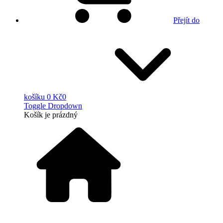
Přejít do
košíku
0 Kč
0
Toggle Dropdown
Košík
je prázdný