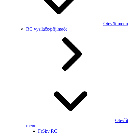
Otevřít menu
RC vysílače/přijímače
Otevřít
menu
FrSky RC