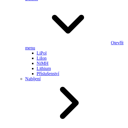
Otevřít
menu
LiPol
LiIon
NiMH
Lithium
Příslušenství
Nabíjení