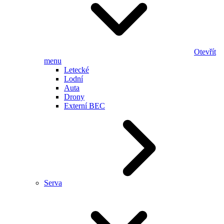
Otevřít
menu
Letecké
Lodní
Auta
Drony
Externí BEC
Serva