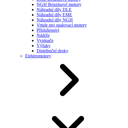
NGH Benzínové motory
Náhradní díly DLE
Náhradní díly EME
Náhradní díly NGH
Vrtule pro spalovací motory
Příslušenství
Nádrže
Vypínače
Výfuky
Distribuční desky
Elektromotory