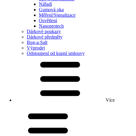
Nářadí
Gumová oka
Měření/Signalizace
Osvětlení
Nanoprotech
Dárkové poukazy
Dárkové předměty
Bug-a-Salt
Výprodej
Odstoupení od kupní smlouvy
Více