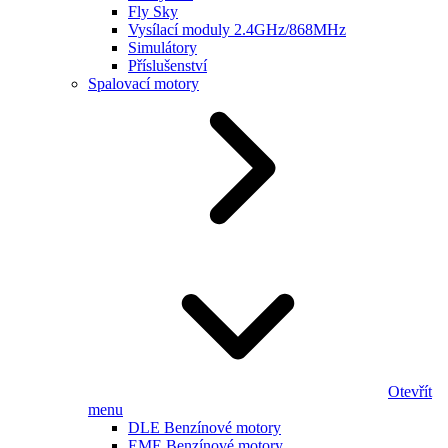
Fly Sky
Vysílací moduly 2.4GHz/868MHz
Simulátory
Příslušenství
Spalovací motory
Otevřít
menu
DLE Benzínové motory
EME Benzínové motory