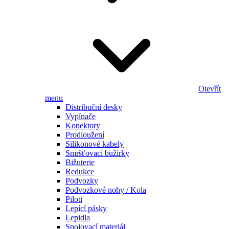
Otevřít
menu
Distribuční desky
Vypínače
Konektory
Prodloužení
Silikonové kabely
Smršťovací bužírky
Bižuterie
Redukce
Podvozky
Podvozkové nohy / Kola
Piloti
Lepící pásky
Lepidla
Spojovací materiál