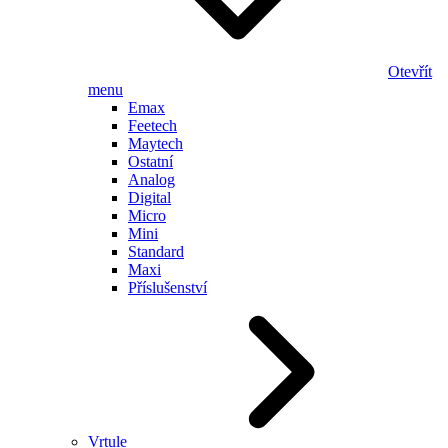
Otevřít
menu
Emax
Feetech
Maytech
Ostatní
Analog
Digital
Micro
Mini
Standard
Maxi
Příslušenství
Vrtule