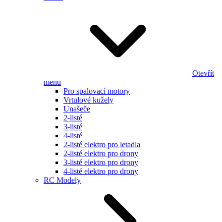
Otevřít
menu
Pro spalovací motory
Vrtulové kužely
Unašeče
2-listé
3-listé
4-listé
2-listé elektro pro letadla
2-listé elektro pro drony
3-listé elektro pro drony
4-listé elektro pro drony
RC Modely