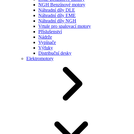
NGH Benzínové motory
Náhradní díly DLE
Náhradní díly EME
Náhradní díly NGH
Vrtule pro spalovací motory
Příslušenství
Nádrže
Vypínače
Výfuky
Distribuční desky
Elektromotory