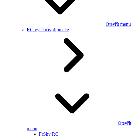
Otevřít menu
RC vysílače/přijímače
Otevřít
menu
FrSky RC