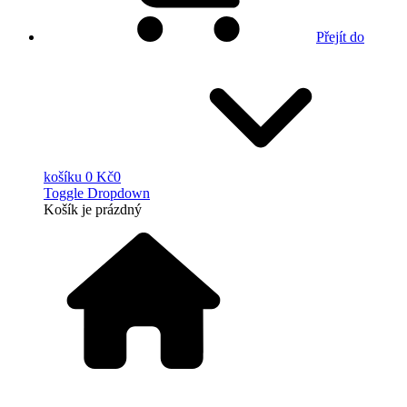
Přejít do
košíku
0 Kč
0
Toggle Dropdown
Košík
je prázdný