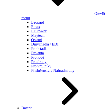
Otevřít
menu
Leopard
Emax
LDPower
Maytech
Ostatní
Dmychadla / EDF
Pro letadla
Pro auta
Pro lodě
Pro drony
Pro vrtulníky
Příslušenství / Náhradní díly
Baterie