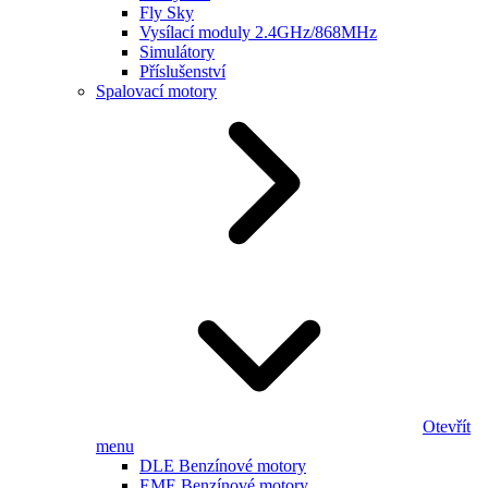
Fly Sky
Vysílací moduly 2.4GHz/868MHz
Simulátory
Příslušenství
Spalovací motory
Otevřít
menu
DLE Benzínové motory
EME Benzínové motory