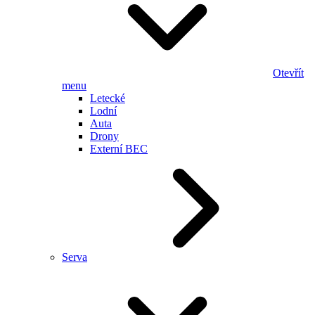
Otevřít
menu
Letecké
Lodní
Auta
Drony
Externí BEC
Serva