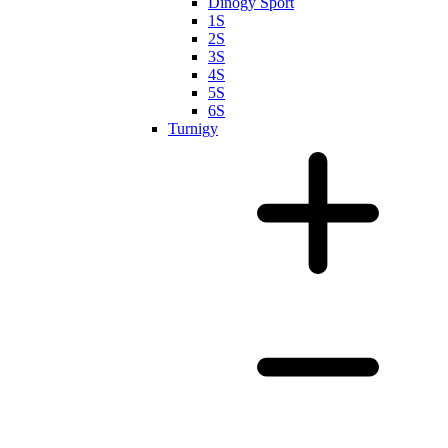
Dinogy Sport
1S
2S
3S
4S
5S
6S
Turnigy