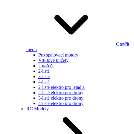
Otevřít
menu
Pro spalovací motory
Vrtulové kužely
Unašeče
2-listé
3-listé
4-listé
2-listé elektro pro letadla
2-listé elektro pro drony
3-listé elektro pro drony
4-listé elektro pro drony
RC Modely