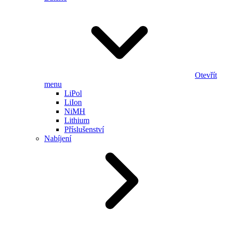
Otevřít
menu
LiPol
LiIon
NiMH
Lithium
Příslušenství
Nabíjení