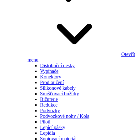
Otevřít
menu
Distribuční desky
Vypínače
Konektory
Prodloužení
Silikonové kabely
Smršťovací bužírky
Bižuterie
Redukce
Podvozky
Podvozkové nohy / Kola
Piloti
Lepící pásky
Lepidla
Spojovací materiál