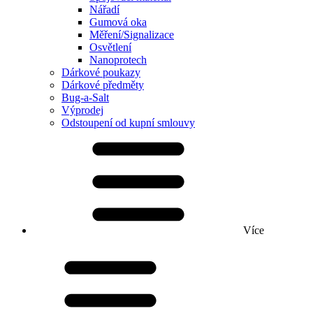
Nářadí
Gumová oka
Měření/Signalizace
Osvětlení
Nanoprotech
Dárkové poukazy
Dárkové předměty
Bug-a-Salt
Výprodej
Odstoupení od kupní smlouvy
Více