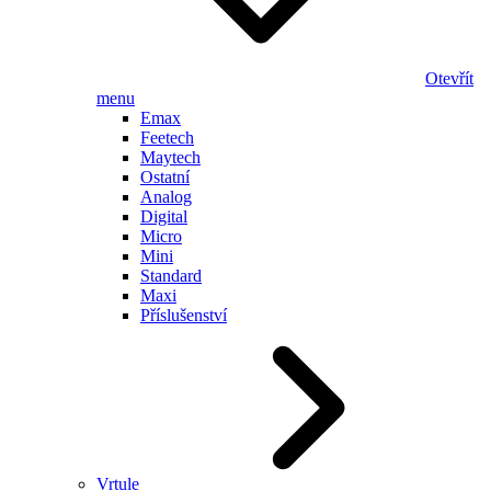
Otevřít
menu
Emax
Feetech
Maytech
Ostatní
Analog
Digital
Micro
Mini
Standard
Maxi
Příslušenství
Vrtule