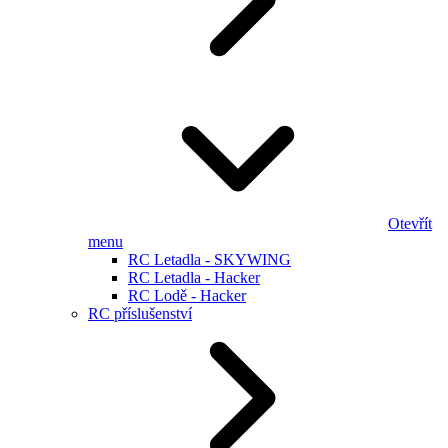
Otevřít
menu
RC Letadla - SKYWING
RC Letadla - Hacker
RC Lodě - Hacker
RC příslušenství