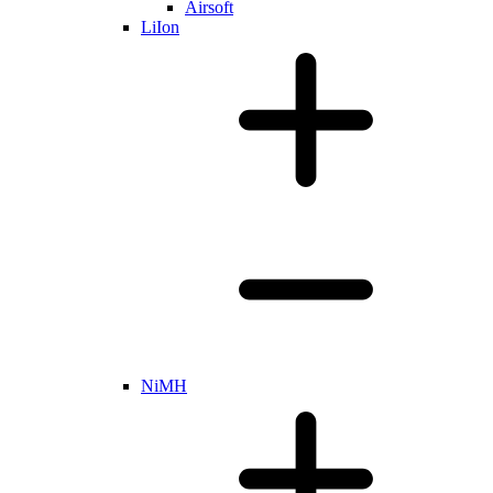
Airsoft
LiIon
NiMH