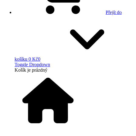
Přejít do
košíku
0 Kč
0
Toggle Dropdown
Košík
je prázdný