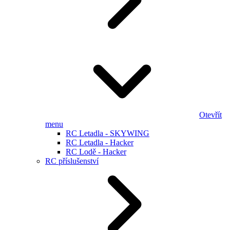
Otevřít
menu
RC Letadla - SKYWING
RC Letadla - Hacker
RC Lodě - Hacker
RC příslušenství