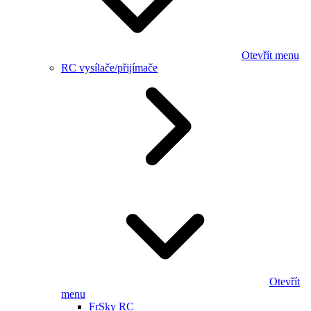
Otevřít menu
RC vysílače/přijímače
Otevřít
menu
FrSky RC