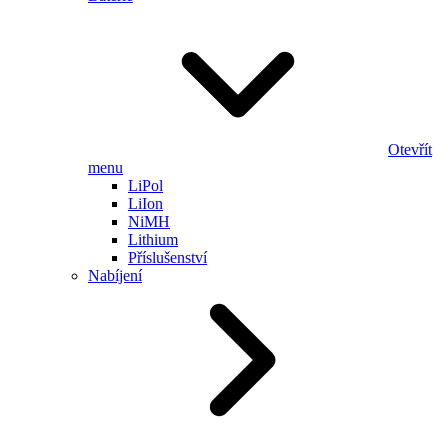
Otevřít
menu
LiPol
LiIon
NiMH
Lithium
Příslušenství
Nabíjení