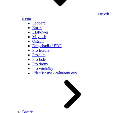
Otevřít
menu
Leopard
Emax
LDPower
Maytech
Ostatní
Dmychadla / EDF
Pro letadla
Pro auta
Pro lodě
Pro drony
Pro vrtulníky
Příslušenství / Náhradní díly
Baterie