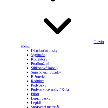
Otevřít
menu
Distribuční desky
Vypínače
Konektory
Prodloužení
Silikonové kabely
Smršťovací bužírky
Bižuterie
Redukce
Podvozky
Podvozkové nohy / Kola
Piloti
Lepící pásky
Lepidla
Spojovací materiál