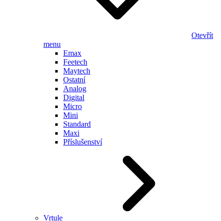
Otevřít
menu
Emax
Feetech
Maytech
Ostatní
Analog
Digital
Micro
Mini
Standard
Maxi
Příslušenství
Vrtule