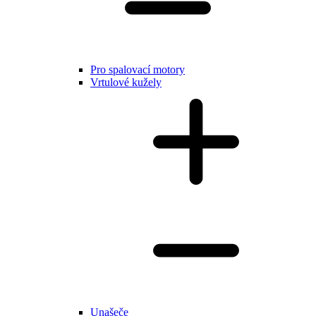
Pro spalovací motory
Vrtulové kužely
Unašeče