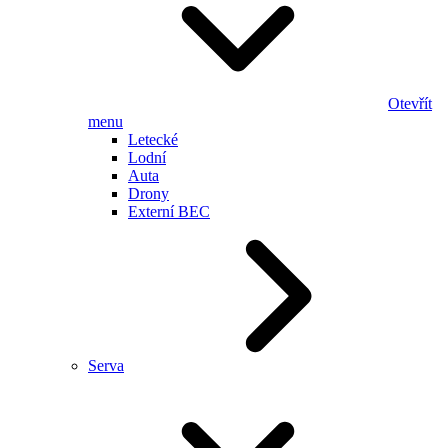
Otevřít
menu
Letecké
Lodní
Auta
Drony
Externí BEC
Serva