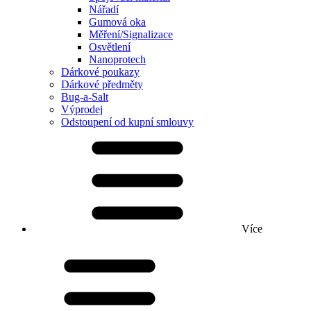
Nářadí
Gumová oka
Měření/Signalizace
Osvětlení
Nanoprotech
Dárkové poukazy
Dárkové předměty
Bug-a-Salt
Výprodej
Odstoupení od kupní smlouvy
Více