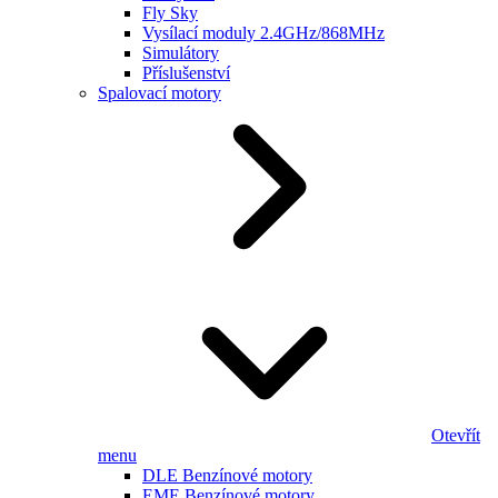
Fly Sky
Vysílací moduly 2.4GHz/868MHz
Simulátory
Příslušenství
Spalovací motory
Otevřít
menu
DLE Benzínové motory
EME Benzínové motory