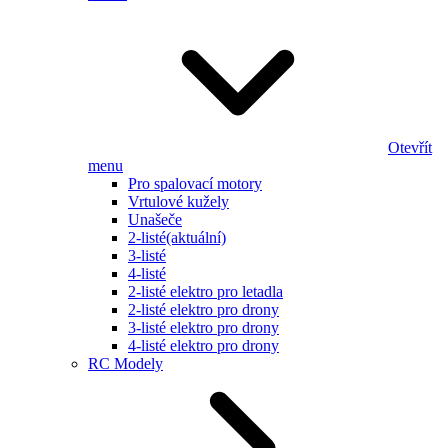
Otevřít
menu
Pro spalovací motory
Vrtulové kužely
Unašeče
2-listé
(aktuální)
3-listé
4-listé
2-listé elektro pro letadla
2-listé elektro pro drony
3-listé elektro pro drony
4-listé elektro pro drony
RC Modely