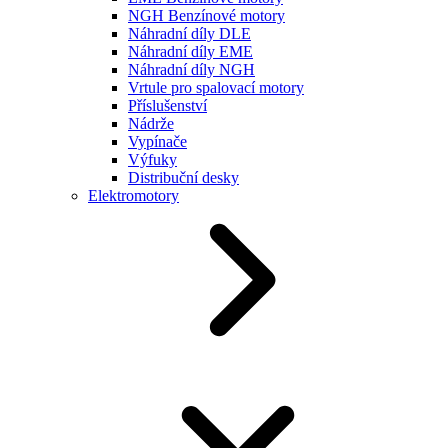
NGH Benzínové motory
Náhradní díly DLE
Náhradní díly EME
Náhradní díly NGH
Vrtule pro spalovací motory
Příslušenství
Nádrže
Vypínače
Výfuky
Distribuční desky
Elektromotory