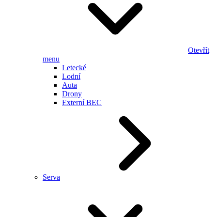
Otevřít
menu
Letecké
Lodní
Auta
Drony
Externí BEC
Serva