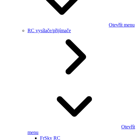
Otevřít menu
RC vysílače/přijímače
Otevřít
menu
FrSky RC