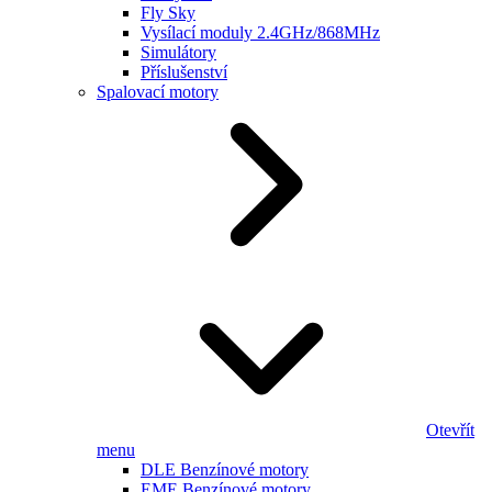
Fly Sky
Vysílací moduly 2.4GHz/868MHz
Simulátory
Příslušenství
Spalovací motory
Otevřít
menu
DLE Benzínové motory
EME Benzínové motory