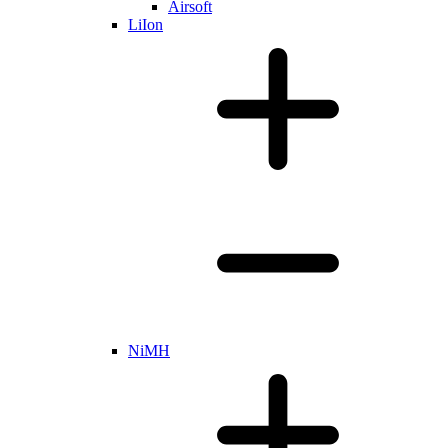
Airsoft
LiIon
NiMH