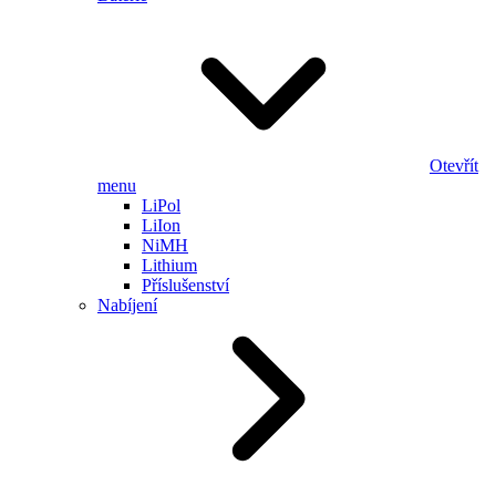
Otevřít
menu
LiPol
LiIon
NiMH
Lithium
Příslušenství
Nabíjení