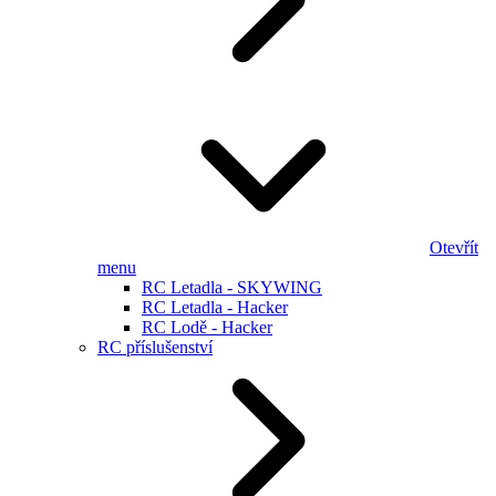
Otevřít
menu
RC Letadla - SKYWING
RC Letadla - Hacker
RC Lodě - Hacker
RC příslušenství