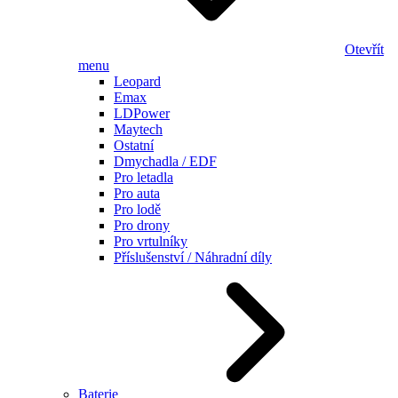
Otevřít
menu
Leopard
Emax
LDPower
Maytech
Ostatní
Dmychadla / EDF
Pro letadla
Pro auta
Pro lodě
Pro drony
Pro vrtulníky
Příslušenství / Náhradní díly
Baterie