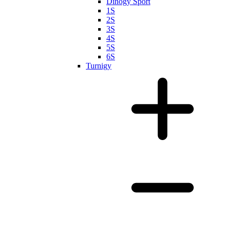
Dinogy Sport
1S
2S
3S
4S
5S
6S
Turnigy