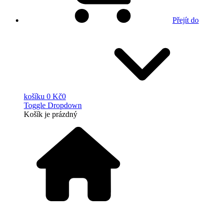
Přejít do
košíku
0 Kč
0
Toggle Dropdown
Košík
je prázdný