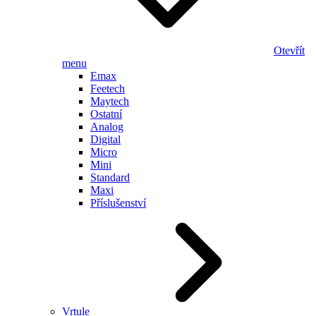
Otevřít
menu
Emax
Feetech
Maytech
Ostatní
Analog
Digital
Micro
Mini
Standard
Maxi
Příslušenství
Vrtule