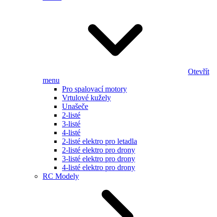
Otevřít
menu
Pro spalovací motory
Vrtulové kužely
Unašeče
2-listé
3-listé
4-listé
2-listé elektro pro letadla
2-listé elektro pro drony
3-listé elektro pro drony
4-listé elektro pro drony
RC Modely