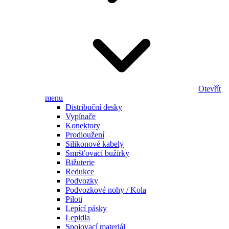
Otevřít
menu
Distribuční desky
Vypínače
Konektory
Prodloužení
Silikonové kabely
Smršťovací bužírky
Bižuterie
Redukce
Podvozky
Podvozkové nohy / Kola
Piloti
Lepící pásky
Lepidla
Spojovací materiál