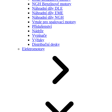
NGH Benzínové motory
Náhradní díly DLE
Náhradní díly EME
Náhradní díly NGH
Vrtule pro spalovací motory
Příslušenství
Nádrže
Vypínače
Výfuky
Distribuční desky
Elektromotory