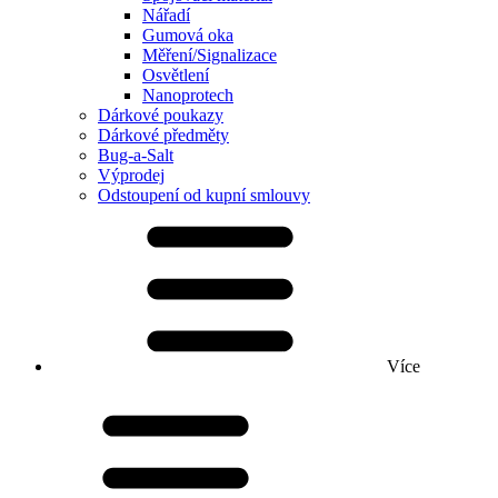
Nářadí
Gumová oka
Měření/Signalizace
Osvětlení
Nanoprotech
Dárkové poukazy
Dárkové předměty
Bug-a-Salt
Výprodej
Odstoupení od kupní smlouvy
Více