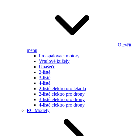
Otevřít
menu
Pro spalovací motory
Vrtulové kužely
Unašeče
2-listé
3-listé
4-listé
2-listé elektro pro letadla
2-listé elektro pro drony
3-listé elektro pro drony
4-listé elektro pro drony
RC Modely