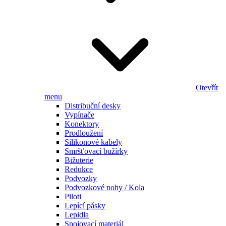
Otevřít
menu
Distribuční desky
Vypínače
Konektory
Prodloužení
Silikonové kabely
Smršťovací bužírky
Bižuterie
Redukce
Podvozky
Podvozkové nohy / Kola
Piloti
Lepící pásky
Lepidla
Spojovací materiál