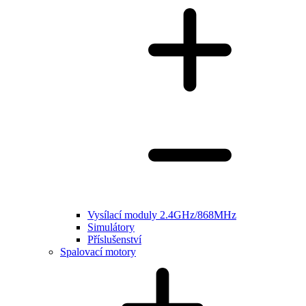
Vysílací moduly 2.4GHz/868MHz
Simulátory
Příslušenství
Spalovací motory