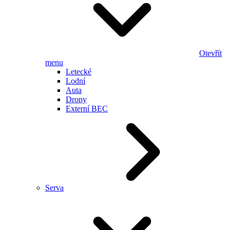
Otevřít
menu
Letecké
Lodní
Auta
Drony
Externí BEC
Serva