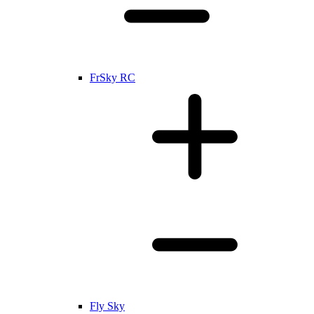
FrSky RC
Fly Sky