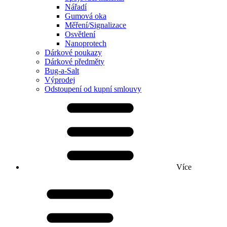
Nářadí
Gumová oka
Měření/Signalizace
Osvětlení
Nanoprotech
Dárkové poukazy
Dárkové předměty
Bug-a-Salt
Výprodej
Odstoupení od kupní smlouvy
Více