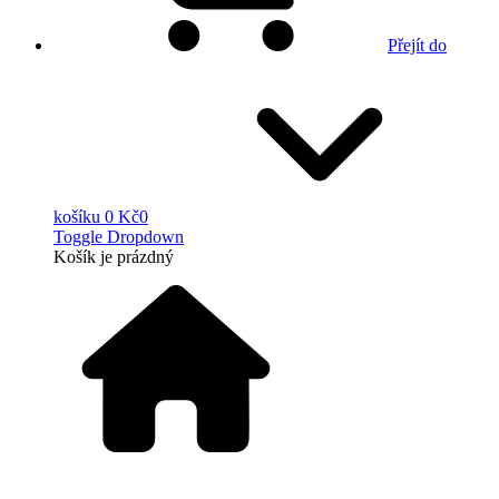
Přejít do
košíku
0 Kč
0
Toggle Dropdown
Košík
je prázdný