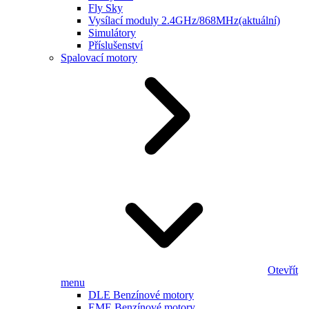
Fly Sky
Vysílací moduly 2.4GHz/868MHz
(aktuální)
Simulátory
Příslušenství
Spalovací motory
Otevřít
menu
DLE Benzínové motory
EME Benzínové motory