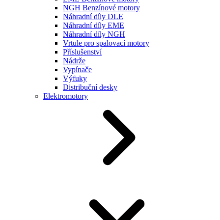
NGH Benzínové motory
Náhradní díly DLE
Náhradní díly EME
Náhradní díly NGH
Vrtule pro spalovací motory
Příslušenství
Nádrže
Vypínače
Výfuky
Distribuční desky
Elektromotory