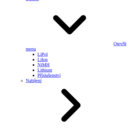
Otevřít
menu
LiPol
LiIon
NiMH
Lithium
Příslušenství
Nabíjení