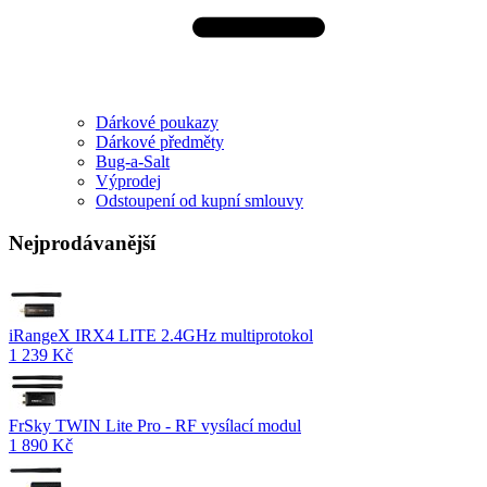
Dárkové poukazy
Dárkové předměty
Bug-a-Salt
Výprodej
Odstoupení od kupní smlouvy
Nejprodávanější
iRangeX IRX4 LITE 2.4GHz multiprotokol
1 239 Kč
FrSky TWIN Lite Pro - RF vysílací modul
1 890 Kč