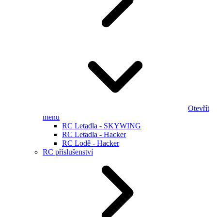
Otevřít
menu
RC Letadla - SKYWING
RC Letadla - Hacker
RC Lodě - Hacker
RC příslušenství