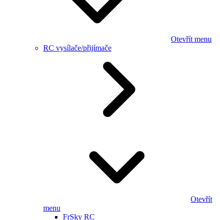
Otevřít menu
RC vysílače/přijímače
Otevřít
menu
FrSky RC