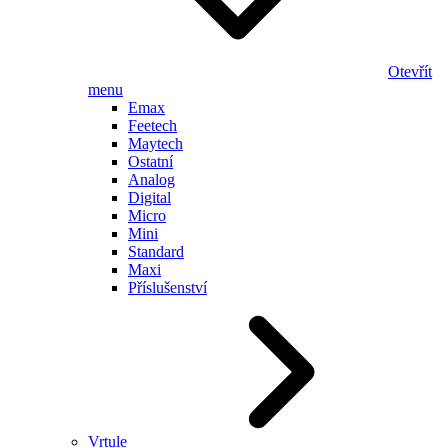
Otevřít
menu
Emax
Feetech
Maytech
Ostatní
Analog
Digital
Micro
Mini
Standard
Maxi
Příslušenství
Vrtule