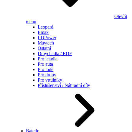
Otevřít
menu
Leopard
Emax
LDPower
Maytech
Ostatní
Dmychadla / EDF
Pro letadla
Pro auta
Pro lodě
Pro drony
Pro vrtulníky
Příslušenství / Náhradní díly
Baterie