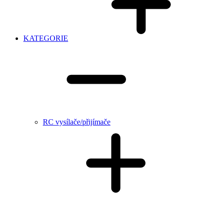
KATEGORIE
RC vysílače/přijímače