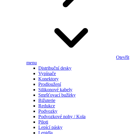
Otevřít
menu
Distribuční desky
Vypínače
Konektory
Prodloužení
Silikonové kabely
Smršťovací bužírky
Bižuterie
Redukce
Podvozky
Podvozkové nohy / Kola
Piloti
Lepící pásky
Lepidla