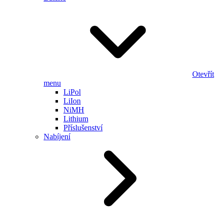
Otevřít
menu
LiPol
LiIon
NiMH
Lithium
Příslušenství
Nabíjení