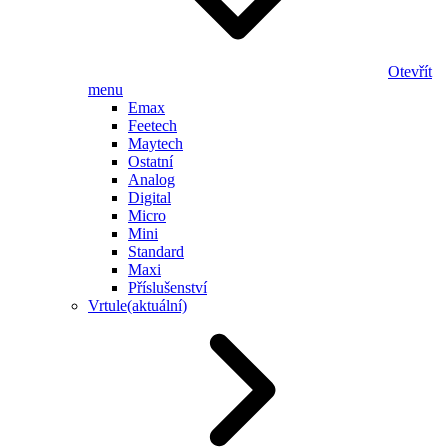
Otevřít
menu
Emax
Feetech
Maytech
Ostatní
Analog
Digital
Micro
Mini
Standard
Maxi
Příslušenství
Vrtule
(aktuální)