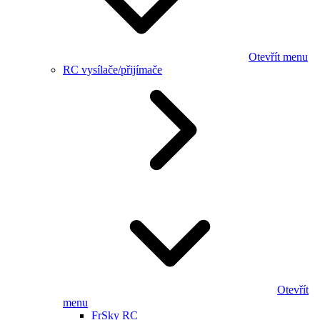
Otevřít menu
RC vysílače/přijímače
Otevřít
menu
FrSky RC