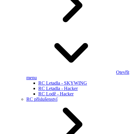
Otevřít
menu
RC Letadla - SKYWING
RC Letadla - Hacker
RC Lodě - Hacker
RC příslušenství