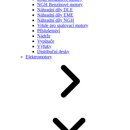
NGH Benzínové motory
Náhradní díly DLE
Náhradní díly EME
Náhradní díly NGH
Vrtule pro spalovací motory
Příslušenství
Nádrže
Vypínače
Výfuky
Distribuční desky
Elektromotory