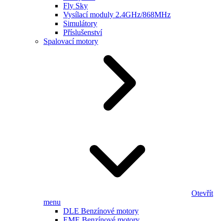
Fly Sky
Vysílací moduly 2.4GHz/868MHz
Simulátory
Příslušenství
Spalovací motory
Otevřít
menu
DLE Benzínové motory
EME Benzínové motory