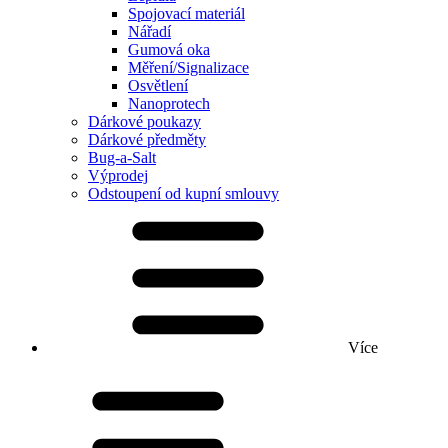
Spojovací materiál
Nářadí
Gumová oka
Měření/Signalizace
Osvětlení
Nanoprotech
Dárkové poukazy
Dárkové předměty
Bug-a-Salt
Výprodej
Odstoupení od kupní smlouvy
Více