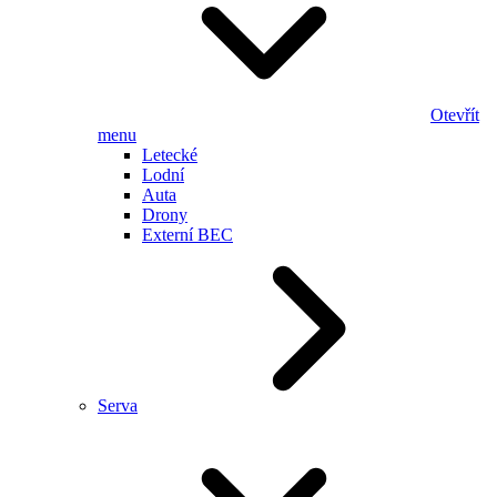
Otevřít
menu
Letecké
Lodní
Auta
Drony
Externí BEC
Serva