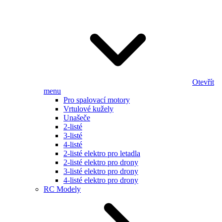
Otevřít
menu
Pro spalovací motory
Vrtulové kužely
Unašeče
2-listé
3-listé
4-listé
2-listé elektro pro letadla
2-listé elektro pro drony
3-listé elektro pro drony
4-listé elektro pro drony
RC Modely