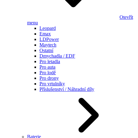
Otevřít
menu
Leopard
Emax
LDPower
Maytech
Ostatní
Dmychadla / EDF
Pro letadla
Pro auta
Pro lodě
Pro drony
Pro vrtulníky
Příslušenství / Náhradní díly
Baterie