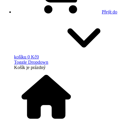
Přejít do
košíku
0 Kč
0
Toggle Dropdown
Košík
je prázdný