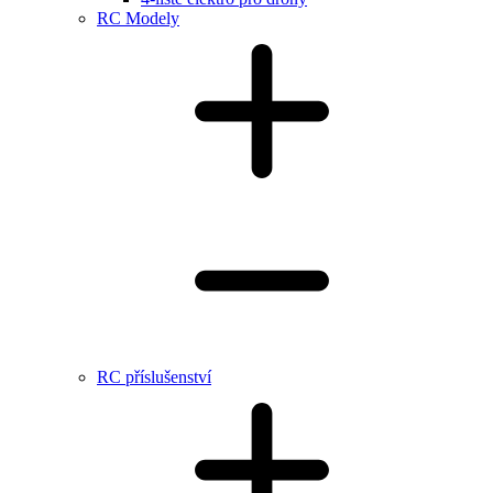
RC Modely
RC příslušenství