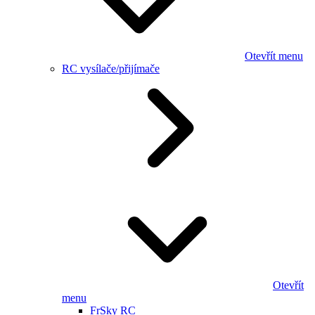
Otevřít menu
RC vysílače/přijímače
Otevřít
menu
FrSky RC