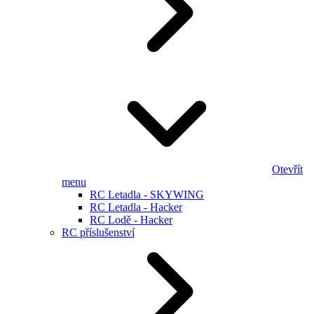
Otevřít
menu
RC Letadla - SKYWING
RC Letadla - Hacker
RC Lodě - Hacker
RC příslušenství