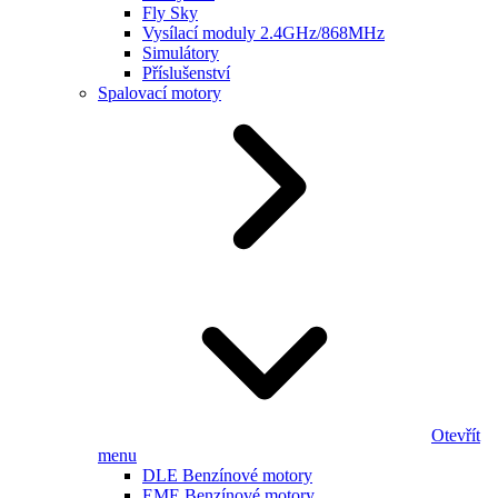
Fly Sky
Vysílací moduly 2.4GHz/868MHz
Simulátory
Příslušenství
Spalovací motory
Otevřít
menu
DLE Benzínové motory
EME Benzínové motory