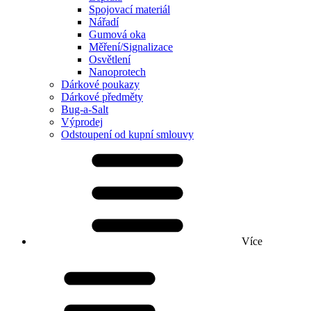
Spojovací materiál
Nářadí
Gumová oka
Měření/Signalizace
Osvětlení
Nanoprotech
Dárkové poukazy
Dárkové předměty
Bug-a-Salt
Výprodej
Odstoupení od kupní smlouvy
Více