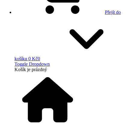
Přejít do
košíku
0 Kč
0
Toggle Dropdown
Košík
je prázdný