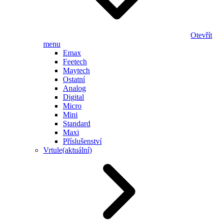
Otevřít
menu
Emax
Feetech
Maytech
Ostatní
Analog
Digital
Micro
Mini
Standard
Maxi
Příslušenství
Vrtule
(aktuální)