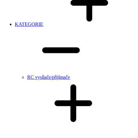
KATEGORIE
RC vysílače/přijímače