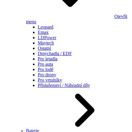
Otevřít
menu
Leopard
Emax
LDPower
Maytech
Ostatní
Dmychadla / EDF
Pro letadla
Pro auta
Pro lodě
Pro drony
Pro vrtulníky
Příslušenství / Náhradní díly
Baterie