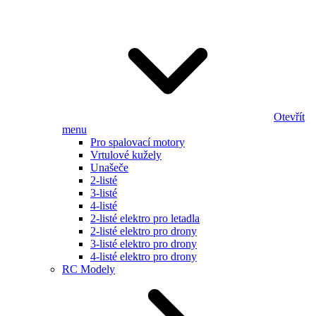
Otevřít
menu
Pro spalovací motory
Vrtulové kužely
Unašeče
2-listé
3-listé
4-listé
2-listé elektro pro letadla
2-listé elektro pro drony
3-listé elektro pro drony
4-listé elektro pro drony
RC Modely