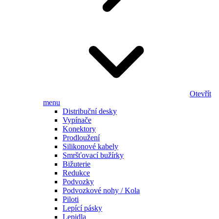
Otevřít
menu
Distribuční desky
Vypínače
Konektory
Prodloužení
Silikonové kabely
Smršťovací bužírky
Bižuterie
Redukce
Podvozky
Podvozkové nohy / Kola
Piloti
Lepící pásky
Lepidla