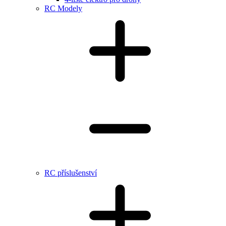
RC Modely
RC příslušenství