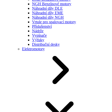
NGH Benzínové motory
Náhradní díly DLE
Náhradní díly EME
Náhradní díly NGH
Vrtule pro spalovací motory
Příslušenství
Nádrže
Vypínače
Výfuky
Distribuční desky
Elektromotory