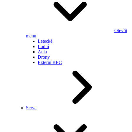
Otevřít
menu
Letecké
Lodní
Auta
Drony
Externí BEC
Serva