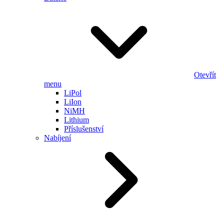
Otevřít
menu
LiPol
LiIon
NiMH
Lithium
Příslušenství
Nabíjení