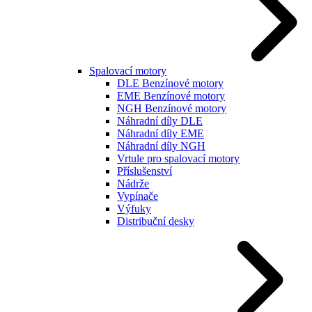
Spalovací motory
DLE Benzínové motory
EME Benzínové motory
NGH Benzínové motory
Náhradní díly DLE
Náhradní díly EME
Náhradní díly NGH
Vrtule pro spalovací motory
Příslušenství
Nádrže
Vypínače
Výfuky
Distribuční desky