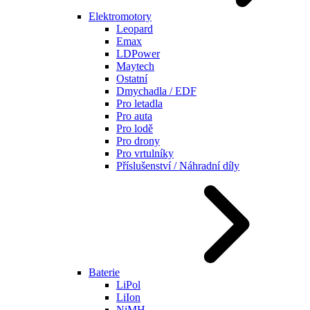
Elektromotory
Leopard
Emax
LDPower
Maytech
Ostatní
Dmychadla / EDF
Pro letadla
Pro auta
Pro lodě
Pro drony
Pro vrtulníky
Příslušenství / Náhradní díly
Baterie
LiPol
LiIon
NiMH