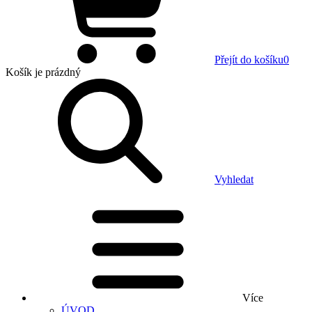
Přejít do košíku
0
Košík
je prázdný
Vyhledat
Více
ÚVOD