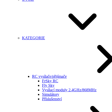
KATEGORIE
RC vysílače/přijímače
FrSky RC
Fly Sky
Vysílací moduly 2.4GHz/868MHz
Simulátory
Příslušenství