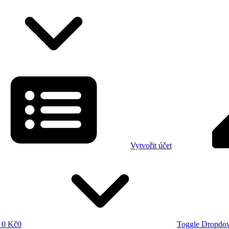
Vytvořit účet
0 Kč
0
Toggle Dropdo