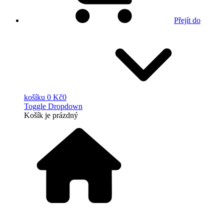
Přejít do
košíku
0 Kč
0
Toggle Dropdown
Košík
je prázdný