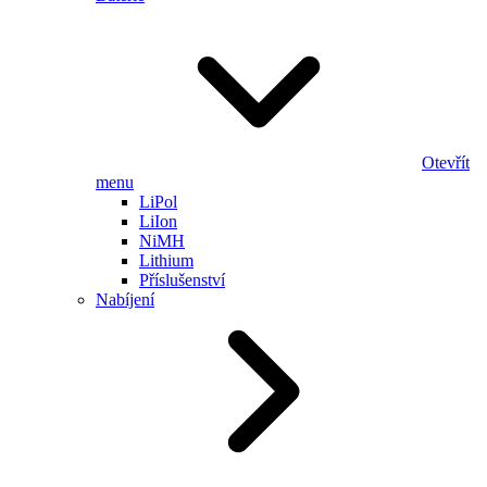
Otevřít
menu
LiPol
LiIon
NiMH
Lithium
Příslušenství
Nabíjení