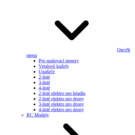
Otevřít
menu
Pro spalovací motory
Vrtulové kužely
Unašeče
2-listé
3-listé
4-listé
2-listé elektro pro letadla
2-listé elektro pro drony
3-listé elektro pro drony
4-listé elektro pro drony
RC Modely