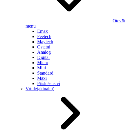
Otevřít
menu
Emax
Feetech
Maytech
Ostatní
Analog
Digital
Micro
Mini
Standard
Maxi
Příslušenství
Vrtule
(aktuální)