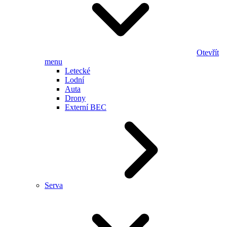
Otevřít
menu
Letecké
Lodní
Auta
Drony
Externí BEC
Serva