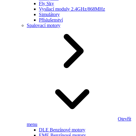
Fly Sky
Vysílací moduly 2.4GHz/868MHz
Simulátory
Příslušenství
Spalovací motory
Otevřít
menu
DLE Benzínové motory
EME Benzínové motory