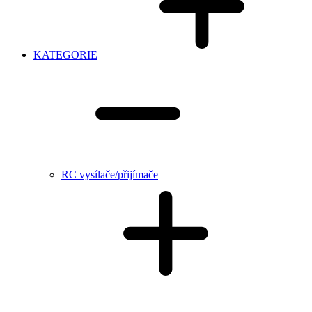
KATEGORIE
RC vysílače/přijímače