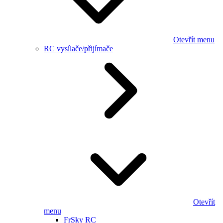
Otevřít menu
RC vysílače/přijímače
Otevřít
menu
FrSky RC