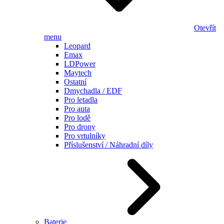
Otevřít
menu
Leopard
Emax
LDPower
Maytech
Ostatní
Dmychadla / EDF
Pro letadla
Pro auta
Pro lodě
Pro drony
Pro vrtulníky
Příslušenství / Náhradní díly
Baterie