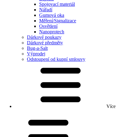
Spojovací materiál
Nářadí
Gumová oka
Měření/Signalizace
Osvětlení
Nanoprotech
Dárkové poukazy
Dárkové předměty
Bug-a-Salt
Výprodej
Odstoupení od kupní smlouvy
Více