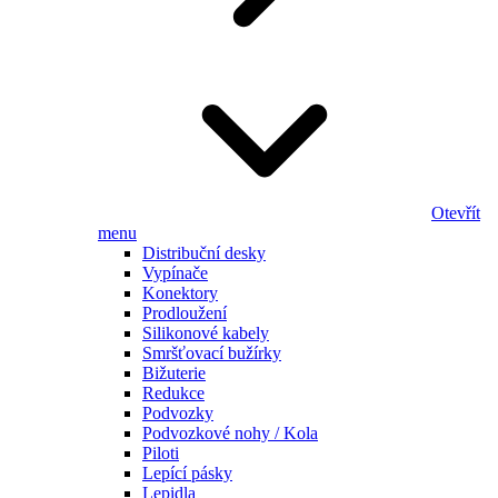
Otevřít
menu
Distribuční desky
Vypínače
Konektory
Prodloužení
Silikonové kabely
Smršťovací bužírky
Bižuterie
Redukce
Podvozky
Podvozkové nohy / Kola
Piloti
Lepící pásky
Lepidla