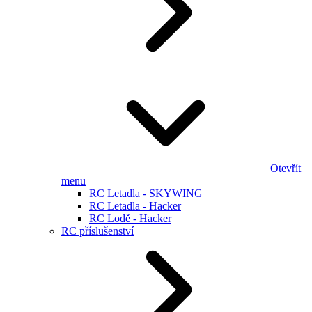
Otevřít
menu
RC Letadla - SKYWING
RC Letadla - Hacker
RC Lodě - Hacker
RC příslušenství