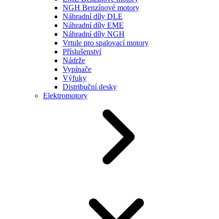
NGH Benzínové motory
Náhradní díly DLE
Náhradní díly EME
Náhradní díly NGH
Vrtule pro spalovací motory
Příslušenství
Nádrže
Vypínače
Výfuky
Distribuční desky
Elektromotory