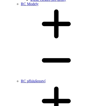
RC Modely
RC příslušenství