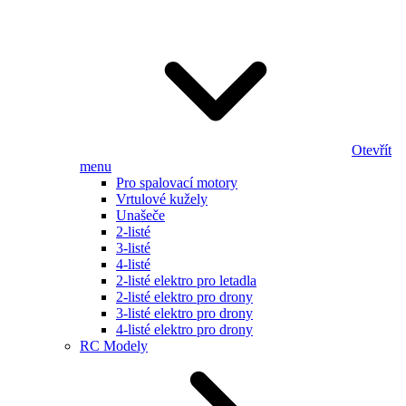
Otevřít
menu
Pro spalovací motory
Vrtulové kužely
Unašeče
2-listé
3-listé
4-listé
2-listé elektro pro letadla
2-listé elektro pro drony
3-listé elektro pro drony
4-listé elektro pro drony
RC Modely