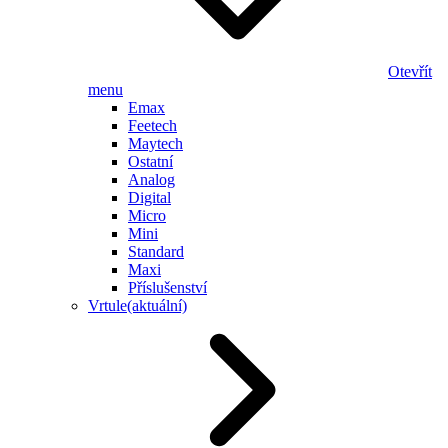
Otevřít
menu
Emax
Feetech
Maytech
Ostatní
Analog
Digital
Micro
Mini
Standard
Maxi
Příslušenství
Vrtule
(aktuální)