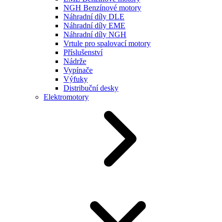
NGH Benzínové motory
Náhradní díly DLE
Náhradní díly EME
Náhradní díly NGH
Vrtule pro spalovací motory
Příslušenství
Nádrže
Vypínače
Výfuky
Distribuční desky
Elektromotory