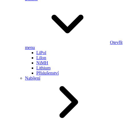
Otevřít
menu
LiPol
LiIon
NiMH
Lithium
Příslušenství
Nabíjení