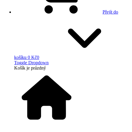
Přejít do
košíku
0 Kč
0
Toggle Dropdown
Košík
je prázdný