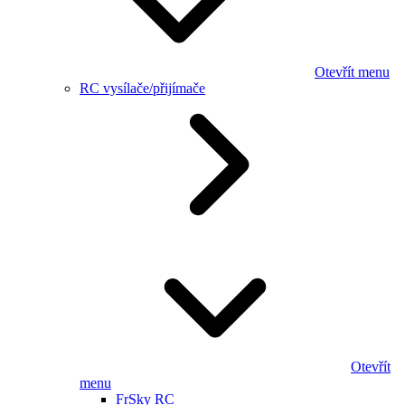
Otevřít menu
RC vysílače/přijímače
Otevřít
menu
FrSky RC