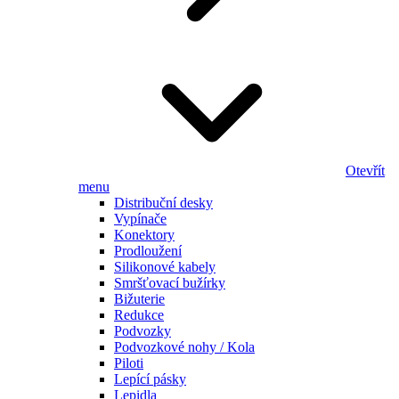
Otevřít
menu
Distribuční desky
Vypínače
Konektory
Prodloužení
Silikonové kabely
Smršťovací bužírky
Bižuterie
Redukce
Podvozky
Podvozkové nohy / Kola
Piloti
Lepící pásky
Lepidla