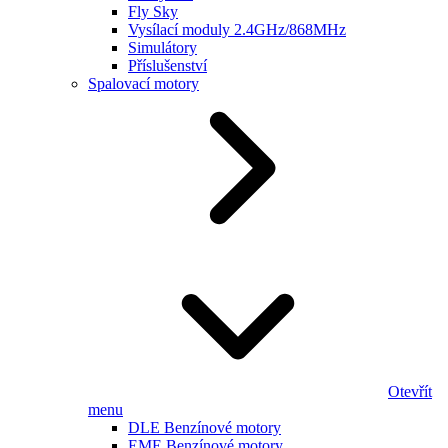
Fly Sky
Vysílací moduly 2.4GHz/868MHz
Simulátory
Příslušenství
Spalovací motory
Otevřít
menu
DLE Benzínové motory
EME Benzínové motory