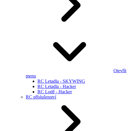
Otevřít
menu
RC Letadla - SKYWING
RC Letadla - Hacker
RC Lodě - Hacker
RC příslušenství