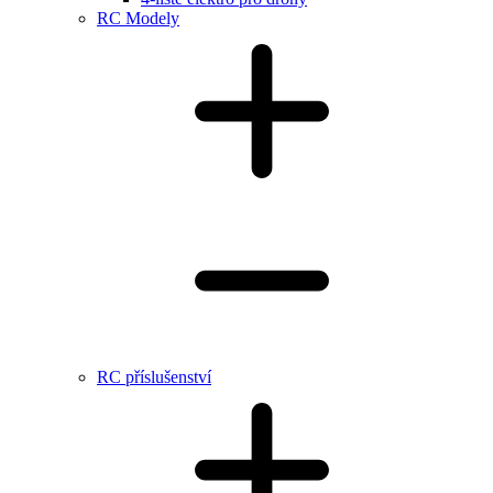
RC Modely
RC příslušenství