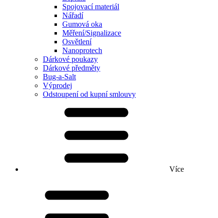
Spojovací materiál
Nářadí
Gumová oka
Měření/Signalizace
Osvětlení
Nanoprotech
Dárkové poukazy
Dárkové předměty
Bug-a-Salt
Výprodej
Odstoupení od kupní smlouvy
Více