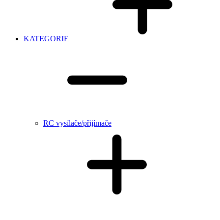
KATEGORIE
RC vysílače/přijímače