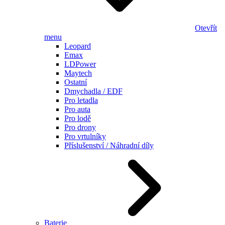
Otevřít
menu
Leopard
Emax
LDPower
Maytech
Ostatní
Dmychadla / EDF
Pro letadla
Pro auta
Pro lodě
Pro drony
Pro vrtulníky
Příslušenství / Náhradní díly
Baterie