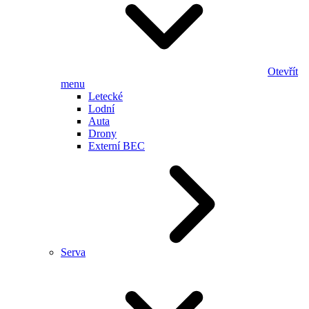
Otevřít
menu
Letecké
Lodní
Auta
Drony
Externí BEC
Serva