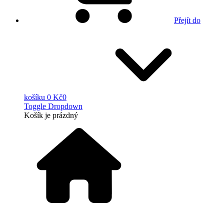
Přejít do
košíku
0 Kč
0
Toggle Dropdown
Košík
je prázdný