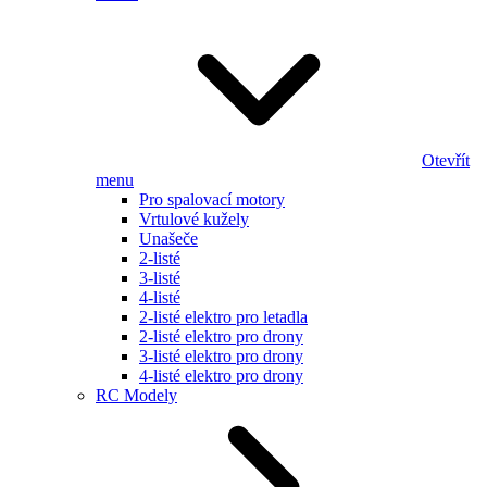
Otevřít
menu
Pro spalovací motory
Vrtulové kužely
Unašeče
2-listé
3-listé
4-listé
2-listé elektro pro letadla
2-listé elektro pro drony
3-listé elektro pro drony
4-listé elektro pro drony
RC Modely