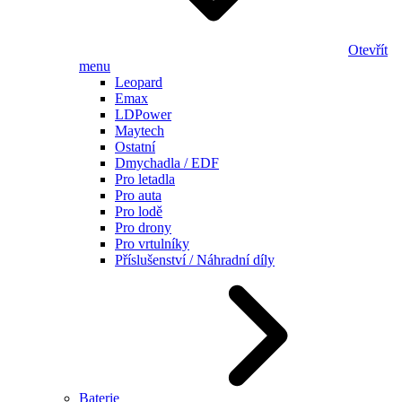
Otevřít
menu
Leopard
Emax
LDPower
Maytech
Ostatní
Dmychadla / EDF
Pro letadla
Pro auta
Pro lodě
Pro drony
Pro vrtulníky
Příslušenství / Náhradní díly
Baterie