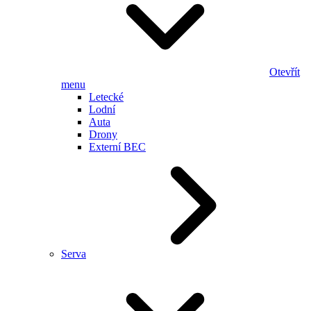
Otevřít
menu
Letecké
Lodní
Auta
Drony
Externí BEC
Serva