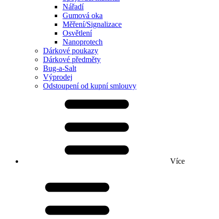
Nářadí
Gumová oka
Měření/Signalizace
Osvětlení
Nanoprotech
Dárkové poukazy
Dárkové předměty
Bug-a-Salt
Výprodej
Odstoupení od kupní smlouvy
Více