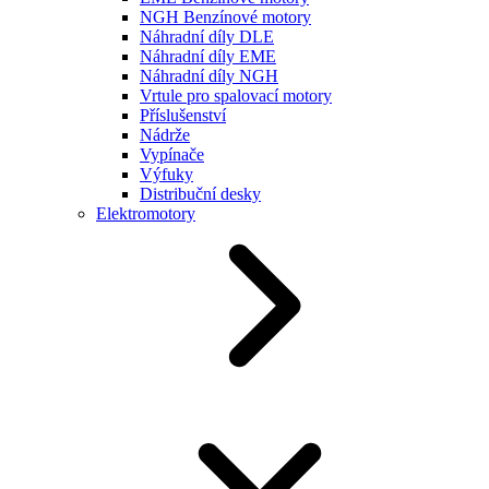
NGH Benzínové motory
Náhradní díly DLE
Náhradní díly EME
Náhradní díly NGH
Vrtule pro spalovací motory
Příslušenství
Nádrže
Vypínače
Výfuky
Distribuční desky
Elektromotory