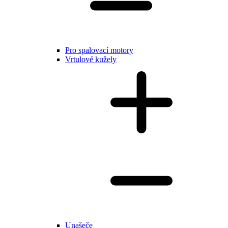
Pro spalovací motory
Vrtulové kužely
Unašeče