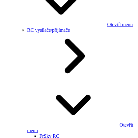
Otevřít menu
RC vysílače/přijímače
Otevřít
menu
FrSky RC