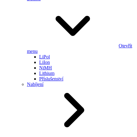
Otevřít
menu
LiPol
LiIon
NiMH
Lithium
Příslušenství
Nabíjení