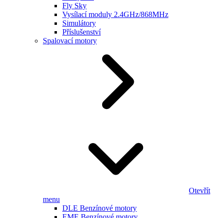
Fly Sky
Vysílací moduly 2.4GHz/868MHz
Simulátory
Příslušenství
Spalovací motory
Otevřít
menu
DLE Benzínové motory
EME Benzínové motory