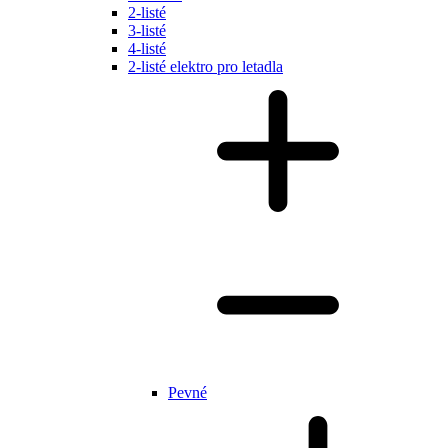
2-listé
3-listé
4-listé
2-listé elektro pro letadla
Pevné