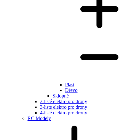
Plast
Dřevo
Sklopné
2-listé elektro pro drony
3-listé elektro pro drony
4-listé elektro pro drony
RC Modely