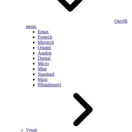
Otevřít
menu
Emax
Feetech
Maytech
Ostatní
Analog
Digital
Micro
Mini
Standard
Maxi
Příslušenství
Vrtule