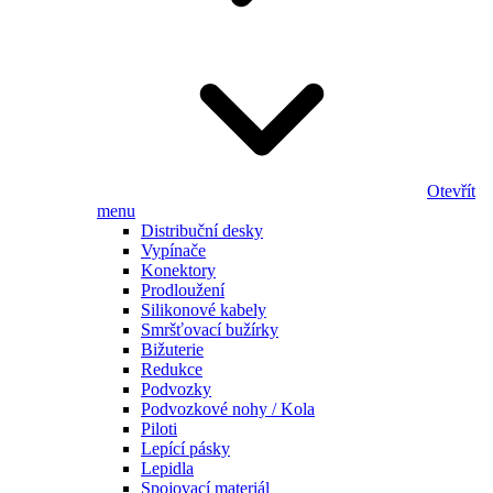
Otevřít
menu
Distribuční desky
Vypínače
Konektory
Prodloužení
Silikonové kabely
Smršťovací bužírky
Bižuterie
Redukce
Podvozky
Podvozkové nohy / Kola
Piloti
Lepící pásky
Lepidla
Spojovací materiál