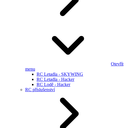
Otevřít
menu
RC Letadla - SKYWING
RC Letadla - Hacker
RC Lodě - Hacker
RC příslušenství