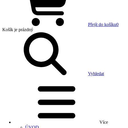
Přejít do košíku
0
Košík
je prázdný
Vyhledat
Více
ÚVOD