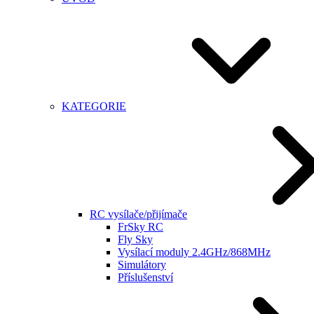
KATEGORIE
RC vysílače/přijímače
FrSky RC
Fly Sky
Vysílací moduly 2.4GHz/868MHz
Simulátory
Příslušenství