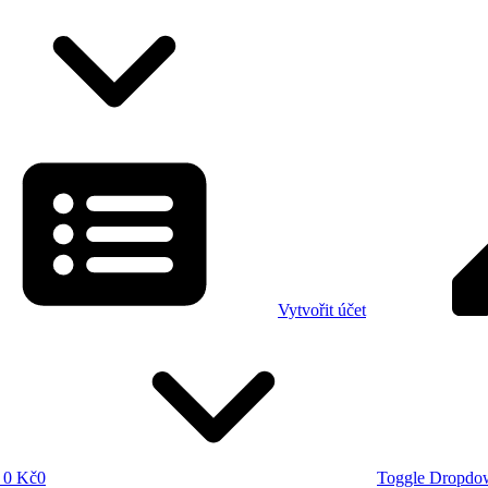
Vytvořit účet
0 Kč
0
Toggle Dropdo