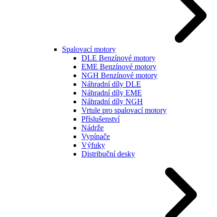
Spalovací motory
DLE Benzínové motory
EME Benzínové motory
NGH Benzínové motory
Náhradní díly DLE
Náhradní díly EME
Náhradní díly NGH
Vrtule pro spalovací motory
Příslušenství
Nádrže
Vypínače
Výfuky
Distribuční desky