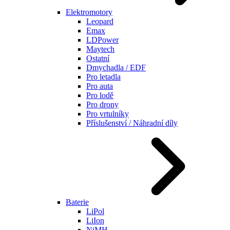
Elektromotory
Leopard
Emax
LDPower
Maytech
Ostatní
Dmychadla / EDF
Pro letadla
Pro auta
Pro lodě
Pro drony
Pro vrtulníky
Příslušenství / Náhradní díly
Baterie
LiPol
LiIon
NiMH