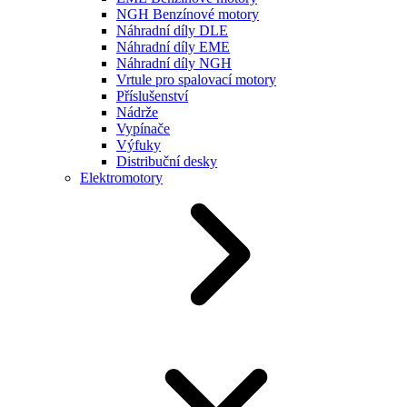
NGH Benzínové motory
Náhradní díly DLE
Náhradní díly EME
Náhradní díly NGH
Vrtule pro spalovací motory
Příslušenství
Nádrže
Vypínače
Výfuky
Distribuční desky
Elektromotory