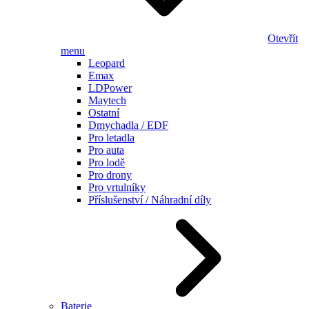
Otevřít
menu
Leopard
Emax
LDPower
Maytech
Ostatní
Dmychadla / EDF
Pro letadla
Pro auta
Pro lodě
Pro drony
Pro vrtulníky
Příslušenství / Náhradní díly
Baterie