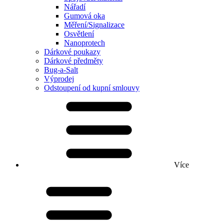
Nářadí
Gumová oka
Měření/Signalizace
Osvětlení
Nanoprotech
Dárkové poukazy
Dárkové předměty
Bug-a-Salt
Výprodej
Odstoupení od kupní smlouvy
Více