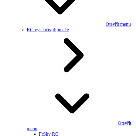
Otevřít menu
RC vysílače/přijímače
Otevřít
menu
FrSky RC