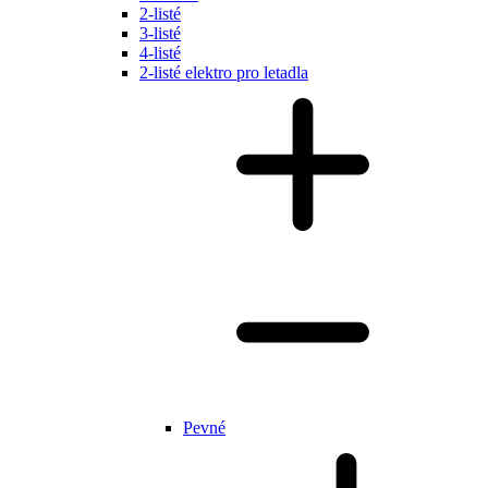
2-listé
3-listé
4-listé
2-listé elektro pro letadla
Pevné