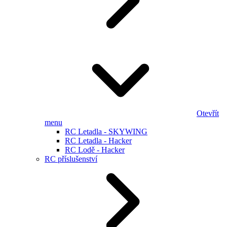
Otevřít
menu
RC Letadla - SKYWING
RC Letadla - Hacker
RC Lodě - Hacker
RC příslušenství