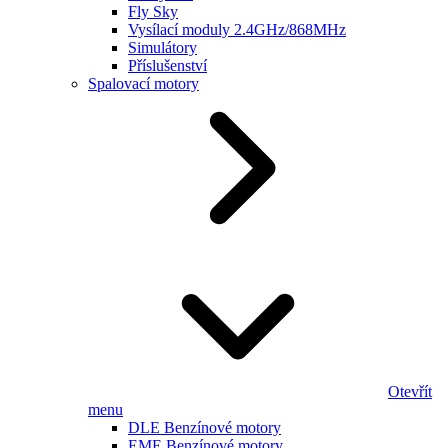
Fly Sky
Vysílací moduly 2.4GHz/868MHz
Simulátory
Příslušenství
Spalovací motory
Otevřít
menu
DLE Benzínové motory
EME Benzínové motory