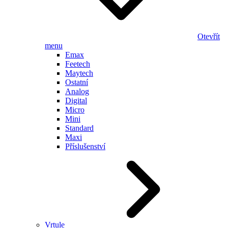
Otevřít
menu
Emax
Feetech
Maytech
Ostatní
Analog
Digital
Micro
Mini
Standard
Maxi
Příslušenství
Vrtule