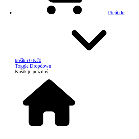
Přejít do
košíku
0 Kč
0
Toggle Dropdown
Košík
je prázdný