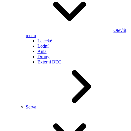
Otevřít
menu
Letecké
Lodní
Auta
Drony
Externí BEC
Serva