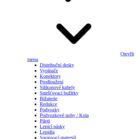
Otevřít
menu
Distribuční desky
Vypínače
Konektory
Prodloužení
Silikonové kabely
Smršťovací bužírky
Bižuterie
Redukce
Podvozky
Podvozkové nohy / Kola
Piloti
Lepící pásky
Lepidla
Spojovací materiál