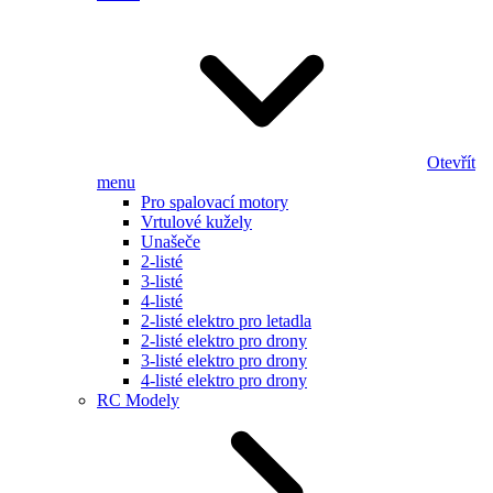
Otevřít
menu
Pro spalovací motory
Vrtulové kužely
Unašeče
2-listé
3-listé
4-listé
2-listé elektro pro letadla
2-listé elektro pro drony
3-listé elektro pro drony
4-listé elektro pro drony
RC Modely