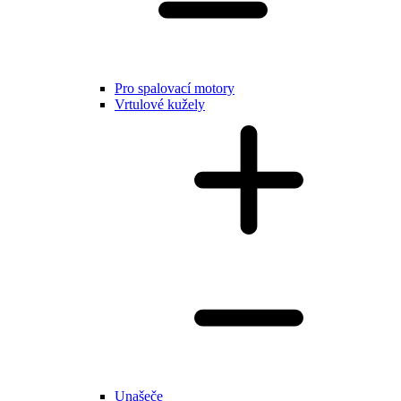
Pro spalovací motory
Vrtulové kužely
Unašeče