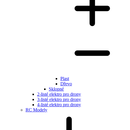
Plast
Dřevo
Sklopné
2-listé elektro pro drony
3-listé elektro pro drony
4-listé elektro pro drony
RC Modely