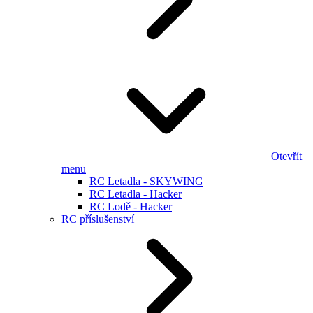
Otevřít
menu
RC Letadla - SKYWING
RC Letadla - Hacker
RC Lodě - Hacker
RC příslušenství