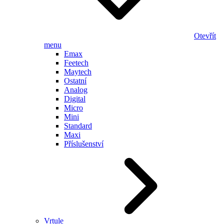
Otevřít
menu
Emax
Feetech
Maytech
Ostatní
Analog
Digital
Micro
Mini
Standard
Maxi
Příslušenství
Vrtule