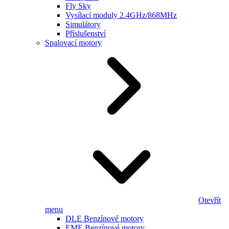
Fly Sky
Vysílací moduly 2.4GHz/868MHz
Simulátory
Příslušenství
Spalovací motory
Otevřít
menu
DLE Benzínové motory
EME Benzínové motory