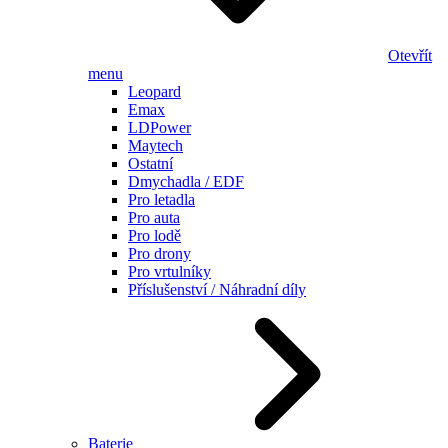
Otevřít
menu
Leopard
Emax
LDPower
Maytech
Ostatní
Dmychadla / EDF
Pro letadla
Pro auta
Pro lodě
Pro drony
Pro vrtulníky
Příslušenství / Náhradní díly
Baterie