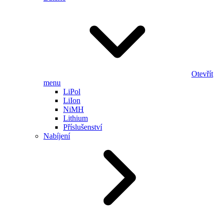
Otevřít
menu
LiPol
LiIon
NiMH
Lithium
Příslušenství
Nabíjení