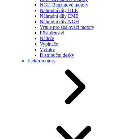
NGH Benzínové motory
Náhradní díly DLE
Náhradní díly EME
Náhradní díly NGH
Vrtule pro spalovací motory
Příslušenství
Nádrže
Vypínače
Výfuky
Distribuční desky
Elektromotory