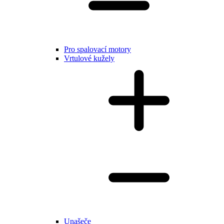
Pro spalovací motory
Vrtulové kužely
Unašeče