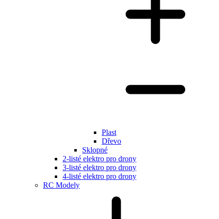
Plast
Dřevo
Sklopné
2-listé elektro pro drony
3-listé elektro pro drony
4-listé elektro pro drony
RC Modely