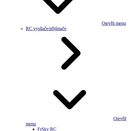
Otevřít menu
RC vysílače/přijímače
Otevřít
menu
FrSky RC