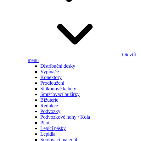
Otevřít
menu
Distribuční desky
Vypínače
Konektory
Prodloužení
Silikonové kabely
Smršťovací bužírky
Bižuterie
Redukce
Podvozky
Podvozkové nohy / Kola
Piloti
Lepící pásky
Lepidla
Spojovací materiál