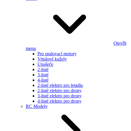
Otevřít
menu
Pro spalovací motory
Vrtulové kužely
Unašeče
2-listé
3-listé
4-listé
2-listé elektro pro letadla
2-listé elektro pro drony
3-listé elektro pro drony
4-listé elektro pro drony
RC Modely