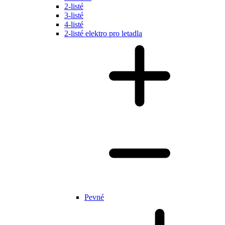
2-listé
3-listé
4-listé
2-listé elektro pro letadla
Pevné