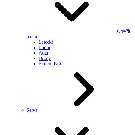
Otevřít
menu
Letecké
Lodní
Auta
Drony
Externí BEC
Serva