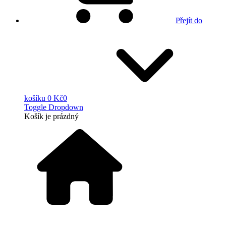
Přejít do
košíku
0 Kč
0
Toggle Dropdown
Košík
je prázdný