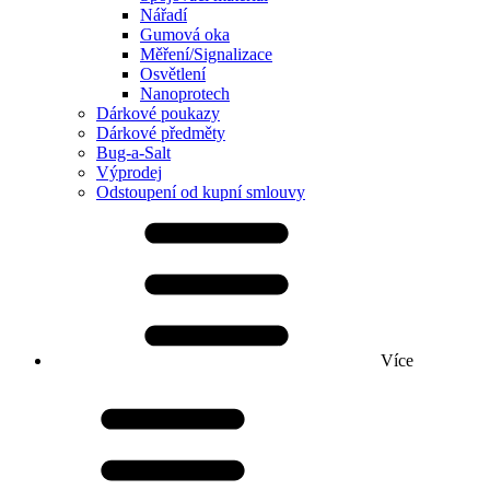
Nářadí
Gumová oka
Měření/Signalizace
Osvětlení
Nanoprotech
Dárkové poukazy
Dárkové předměty
Bug-a-Salt
Výprodej
Odstoupení od kupní smlouvy
Více