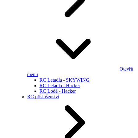
Otevřít
menu
RC Letadla - SKYWING
RC Letadla - Hacker
RC Lodě - Hacker
RC příslušenství