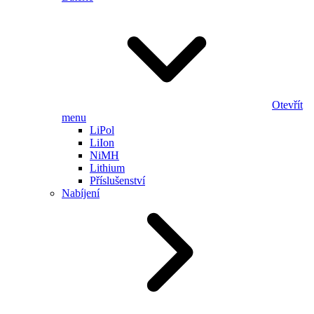
Otevřít
menu
LiPol
LiIon
NiMH
Lithium
Příslušenství
Nabíjení