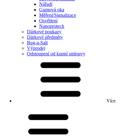
Nářadí
Gumová oka
Měření/Signalizace
Osvětlení
Nanoprotech
Dárkové poukazy
Dárkové předměty
Bug-a-Salt
Výprodej
Odstoupení od kupní smlouvy
Více