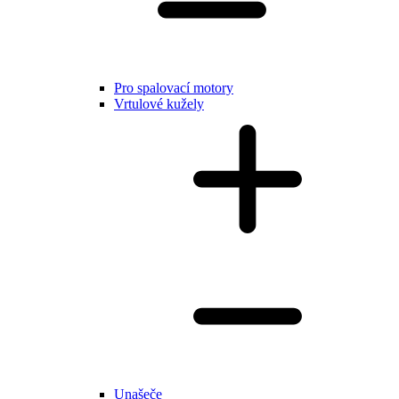
Pro spalovací motory
Vrtulové kužely
Unašeče