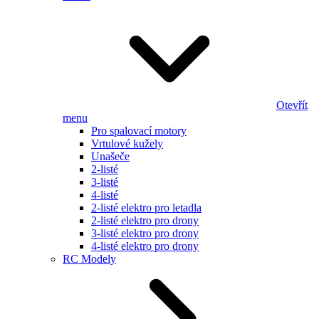
Otevřít
menu
Pro spalovací motory
Vrtulové kužely
Unašeče
2-listé
3-listé
4-listé
2-listé elektro pro letadla
2-listé elektro pro drony
3-listé elektro pro drony
4-listé elektro pro drony
RC Modely