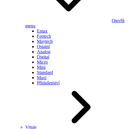
Otevřít
menu
Emax
Feetech
Maytech
Ostatní
Analog
Digital
Micro
Mini
Standard
Maxi
Příslušenství
Vrtule