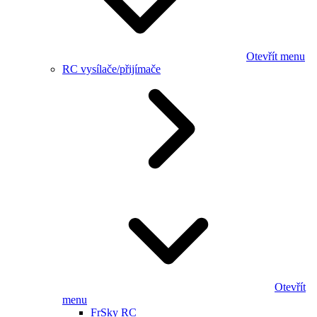
Otevřít menu
RC vysílače/přijímače
Otevřít
menu
FrSky RC