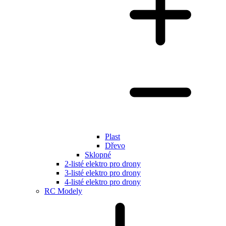
Plast
Dřevo
Sklopné
2-listé elektro pro drony
3-listé elektro pro drony
4-listé elektro pro drony
RC Modely