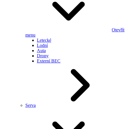
Otevřít
menu
Letecké
Lodní
Auta
Drony
Externí BEC
Serva