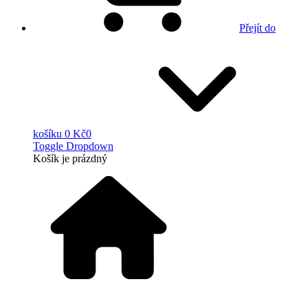
Přejít do
košíku
0 Kč
0
Toggle Dropdown
Košík
je prázdný