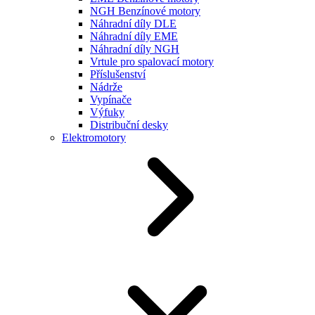
NGH Benzínové motory
Náhradní díly DLE
Náhradní díly EME
Náhradní díly NGH
Vrtule pro spalovací motory
Příslušenství
Nádrže
Vypínače
Výfuky
Distribuční desky
Elektromotory