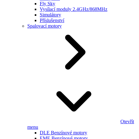
Fly Sky
Vysílací moduly 2.4GHz/868MHz
Simulátory
Příslušenství
Spalovací motory
Otevřít
menu
DLE Benzínové motory
EME Benzínové motory