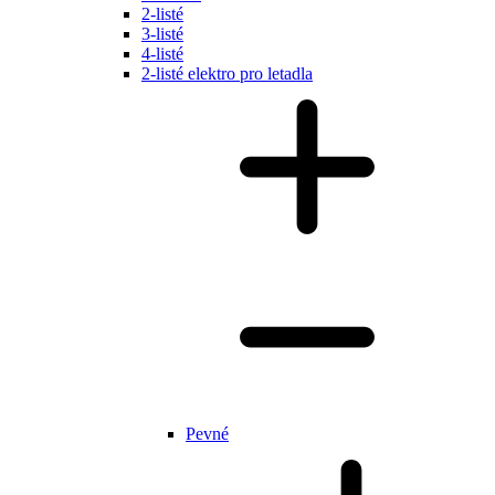
2-listé
3-listé
4-listé
2-listé elektro pro letadla
Pevné