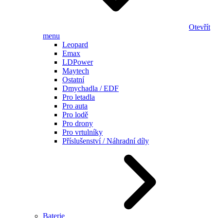
Otevřít
menu
Leopard
Emax
LDPower
Maytech
Ostatní
Dmychadla / EDF
Pro letadla
Pro auta
Pro lodě
Pro drony
Pro vrtulníky
Příslušenství / Náhradní díly
Baterie