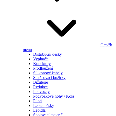
Otevřít
menu
Distribuční desky
Vypínače
Konektory
Prodloužení
Silikonové kabely
Smršťovací bužírky
Bižuterie
Redukce
Podvozky
Podvozkové nohy / Kola
Piloti
Lepící pásky
Lepidla
Spojovací materiál