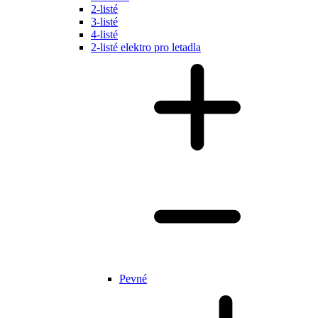
2-listé
3-listé
4-listé
2-listé elektro pro letadla
Pevné