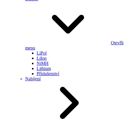
Otevřít
menu
LiPol
LiIon
NiMH
Lithium
Příslušenství
Nabíjení