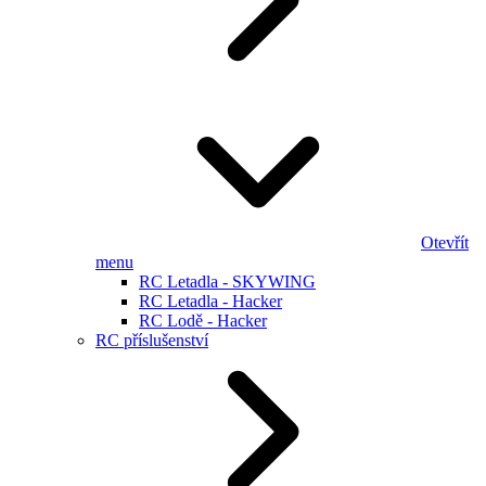
Otevřít
menu
RC Letadla - SKYWING
RC Letadla - Hacker
RC Lodě - Hacker
RC příslušenství