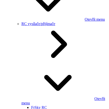
Otevřít menu
RC vysílače/přijímače
Otevřít
menu
FrSky RC