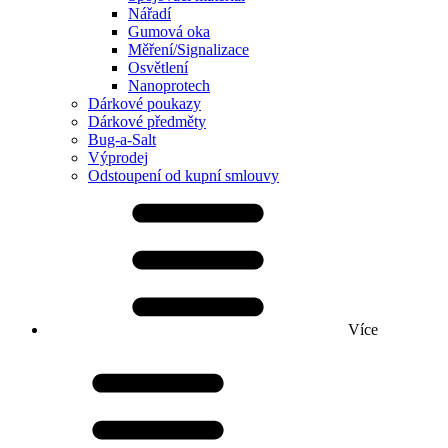
Nářadí
Gumová oka
Měření/Signalizace
Osvětlení
Nanoprotech
Dárkové poukazy
Dárkové předměty
Bug-a-Salt
Výprodej
Odstoupení od kupní smlouvy
Více