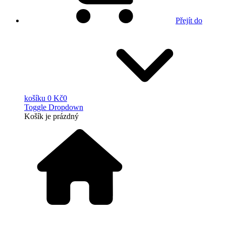
Přejít do
košíku
0 Kč
0
Toggle Dropdown
Košík
je prázdný