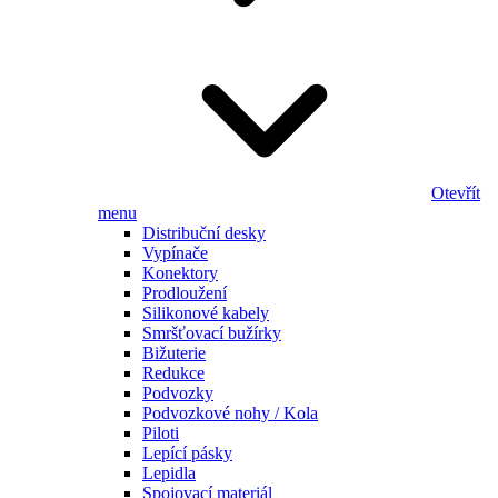
Otevřít
menu
Distribuční desky
Vypínače
Konektory
Prodloužení
Silikonové kabely
Smršťovací bužírky
Bižuterie
Redukce
Podvozky
Podvozkové nohy / Kola
Piloti
Lepící pásky
Lepidla
Spojovací materiál