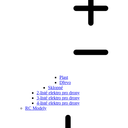
Plast
Dřevo
Sklopné
2-listé elektro pro drony
3-listé elektro pro drony
4-listé elektro pro drony
RC Modely