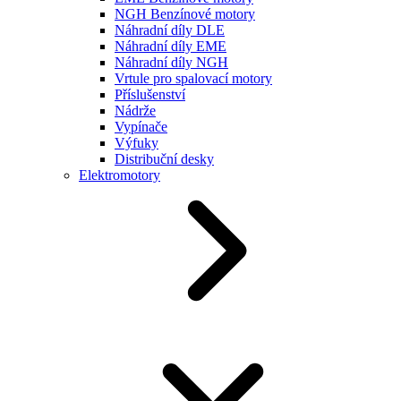
NGH Benzínové motory
Náhradní díly DLE
Náhradní díly EME
Náhradní díly NGH
Vrtule pro spalovací motory
Příslušenství
Nádrže
Vypínače
Výfuky
Distribuční desky
Elektromotory