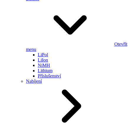
Otevřít
menu
LiPol
LiIon
NiMH
Lithium
Příslušenství
Nabíjení