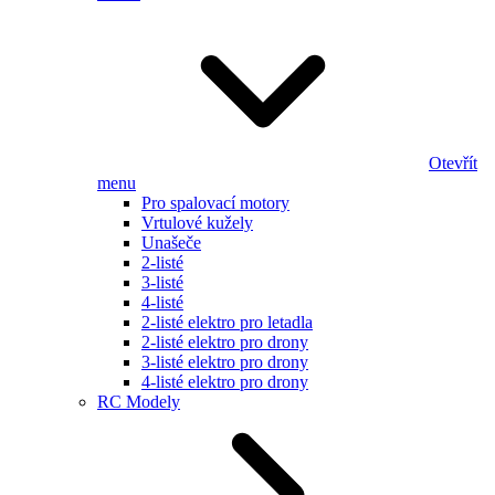
Otevřít
menu
Pro spalovací motory
Vrtulové kužely
Unašeče
2-listé
3-listé
4-listé
2-listé elektro pro letadla
2-listé elektro pro drony
3-listé elektro pro drony
4-listé elektro pro drony
RC Modely