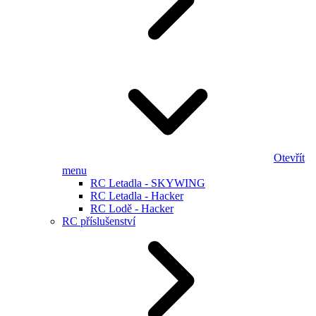
Otevřít
menu
RC Letadla - SKYWING
RC Letadla - Hacker
RC Lodě - Hacker
RC příslušenství