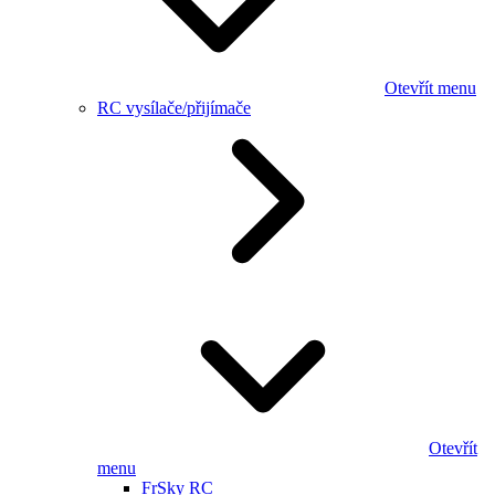
Otevřít menu
RC vysílače/přijímače
Otevřít
menu
FrSky RC