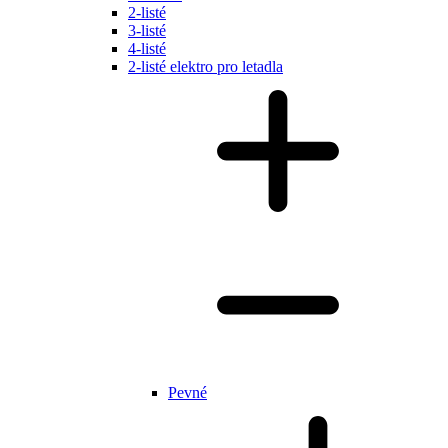
2-listé
3-listé
4-listé
2-listé elektro pro letadla
Pevné