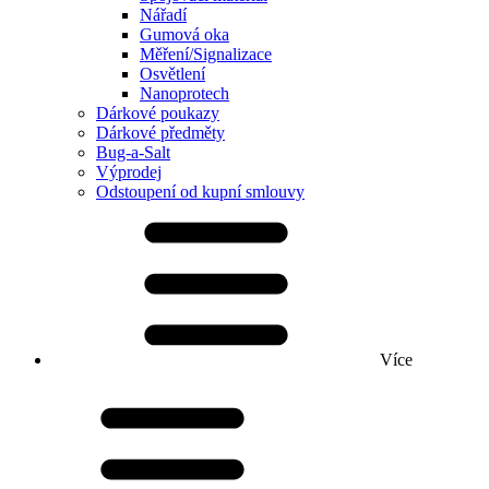
Nářadí
Gumová oka
Měření/Signalizace
Osvětlení
Nanoprotech
Dárkové poukazy
Dárkové předměty
Bug-a-Salt
Výprodej
Odstoupení od kupní smlouvy
Více