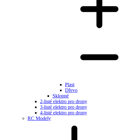
Plast
Dřevo
Sklopné
2-listé elektro pro drony
3-listé elektro pro drony
4-listé elektro pro drony
RC Modely