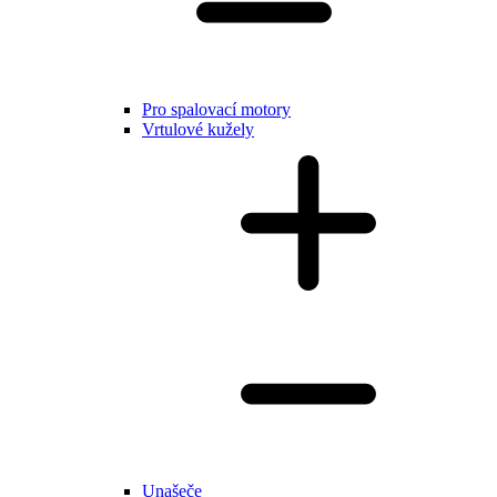
Pro spalovací motory
Vrtulové kužely
Unašeče