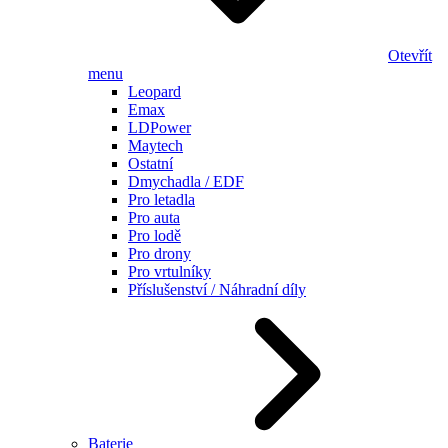
Otevřít
menu
Leopard
Emax
LDPower
Maytech
Ostatní
Dmychadla / EDF
Pro letadla
Pro auta
Pro lodě
Pro drony
Pro vrtulníky
Příslušenství / Náhradní díly
Baterie