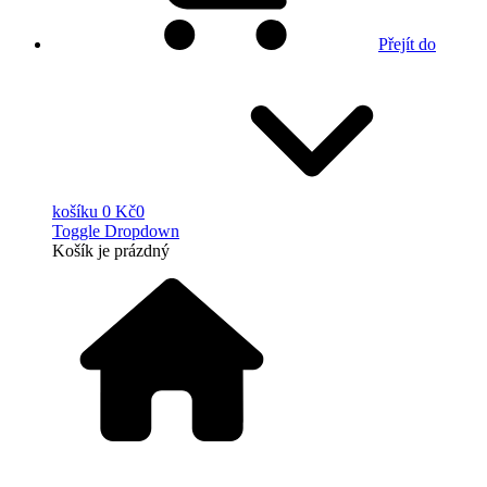
Přejít do
košíku
0 Kč
0
Toggle Dropdown
Košík
je prázdný