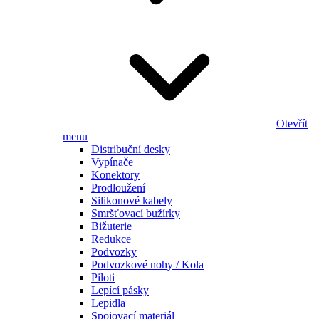
Otevřít
menu
Distribuční desky
Vypínače
Konektory
Prodloužení
Silikonové kabely
Smršťovací bužírky
Bižuterie
Redukce
Podvozky
Podvozkové nohy / Kola
Piloti
Lepící pásky
Lepidla
Spojovací materiál