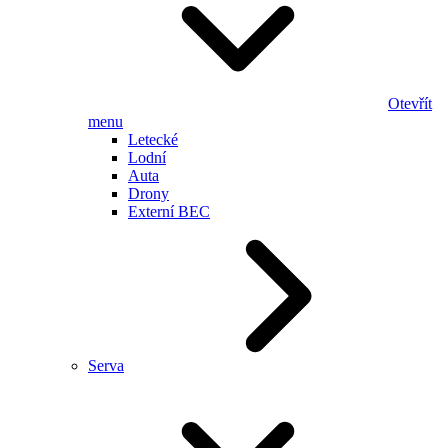
Otevřít
menu
Letecké
Lodní
Auta
Drony
Externí BEC
Serva