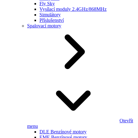
Fly Sky
Vysílací moduly 2.4GHz/868MHz
Simulátory
Příslušenství
Spalovací motory
Otevřít
menu
DLE Benzínové motory
EME Benzínové motory