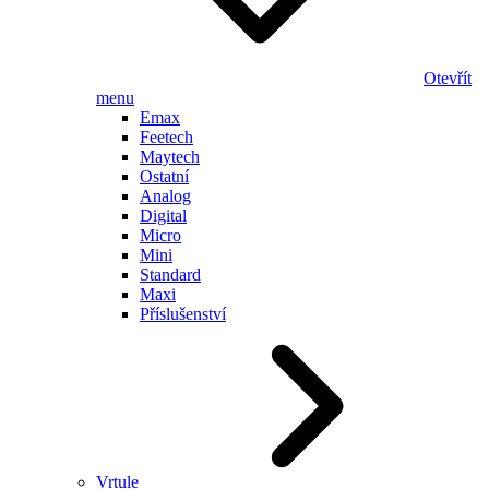
Otevřít
menu
Emax
Feetech
Maytech
Ostatní
Analog
Digital
Micro
Mini
Standard
Maxi
Příslušenství
Vrtule