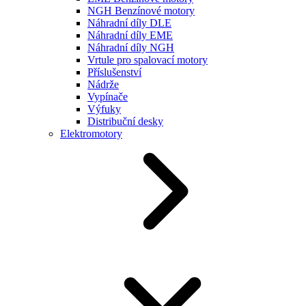
NGH Benzínové motory
Náhradní díly DLE
Náhradní díly EME
Náhradní díly NGH
Vrtule pro spalovací motory
Příslušenství
Nádrže
Vypínače
Výfuky
Distribuční desky
Elektromotory