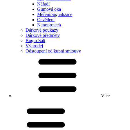
Nářadí
Gumová oka
Měření/Signalizace
Osvětlení
Nanoprotech
Dárkové poukazy
Dárkové předměty
Bug-a-Salt
Výprodej
Odstoupení od kupní smlouvy
Více