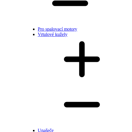
Pro spalovací motory
Vrtulové kužely
Unašeče