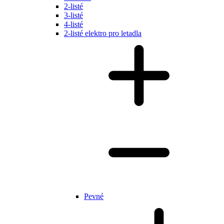
2-listé
3-listé
4-listé
2-listé elektro pro letadla
Pevné