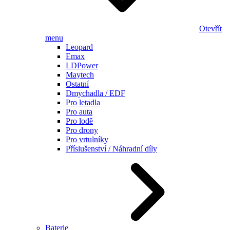
Otevřít
menu
Leopard
Emax
LDPower
Maytech
Ostatní
Dmychadla / EDF
Pro letadla
Pro auta
Pro lodě
Pro drony
Pro vrtulníky
Příslušenství / Náhradní díly
Baterie