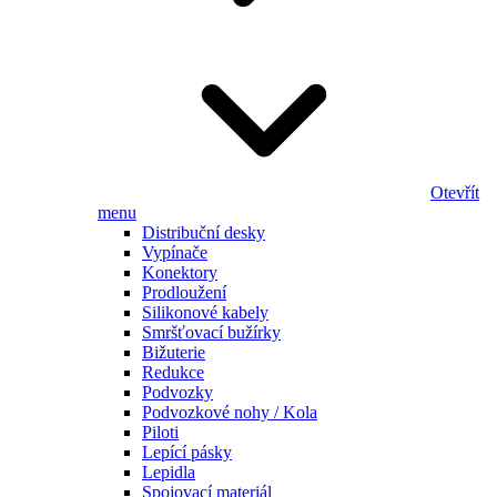
Otevřít
menu
Distribuční desky
Vypínače
Konektory
Prodloužení
Silikonové kabely
Smršťovací bužírky
Bižuterie
Redukce
Podvozky
Podvozkové nohy / Kola
Piloti
Lepící pásky
Lepidla
Spojovací materiál