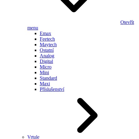
Otevřít
menu
Emax
Feetech
Maytech
Ostatní
Analog
Digital
Micro
Mini
Standard
Maxi
Příslušenství
Vrtule