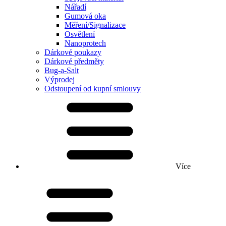
Nářadí
Gumová oka
Měření/Signalizace
Osvětlení
Nanoprotech
Dárkové poukazy
Dárkové předměty
Bug-a-Salt
Výprodej
Odstoupení od kupní smlouvy
Více