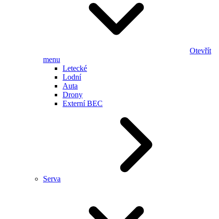
Otevřít
menu
Letecké
Lodní
Auta
Drony
Externí BEC
Serva