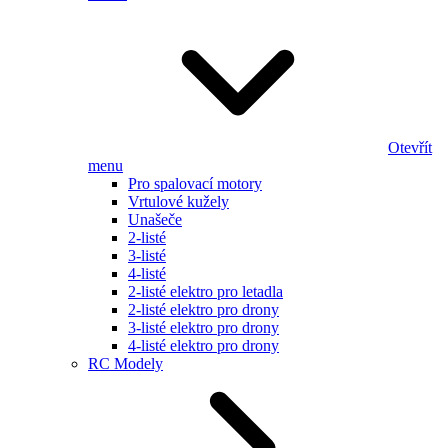
Otevřít
menu
Pro spalovací motory
Vrtulové kužely
Unašeče
2-listé
3-listé
4-listé
2-listé elektro pro letadla
2-listé elektro pro drony
3-listé elektro pro drony
4-listé elektro pro drony
RC Modely