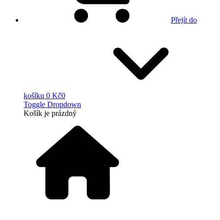
Přejít do
košíku
0 Kč
0
Toggle Dropdown
Košík
je prázdný