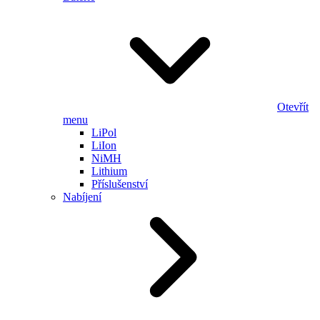
Otevřít
menu
LiPol
LiIon
NiMH
Lithium
Příslušenství
Nabíjení