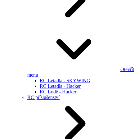
Otevřít
menu
RC Letadla - SKYWING
RC Letadla - Hacker
RC Lodě - Hacker
RC příslušenství