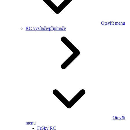
Otevřít menu
RC vysílače/přijímače
Otevřít
menu
FrSky RC