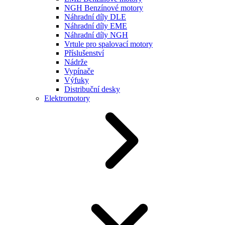
NGH Benzínové motory
Náhradní díly DLE
Náhradní díly EME
Náhradní díly NGH
Vrtule pro spalovací motory
Příslušenství
Nádrže
Vypínače
Výfuky
Distribuční desky
Elektromotory