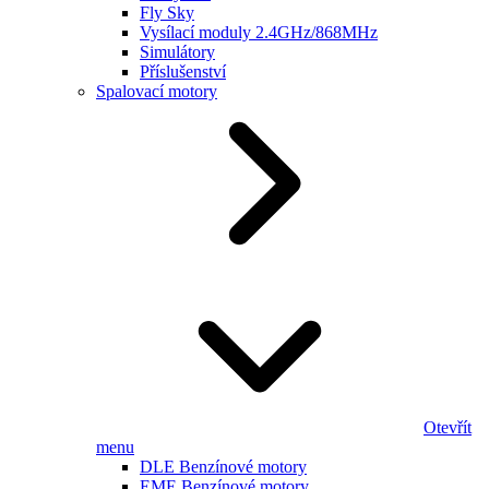
Fly Sky
Vysílací moduly 2.4GHz/868MHz
Simulátory
Příslušenství
Spalovací motory
Otevřít
menu
DLE Benzínové motory
EME Benzínové motory