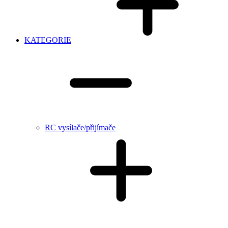
KATEGORIE
RC vysílače/přijímače