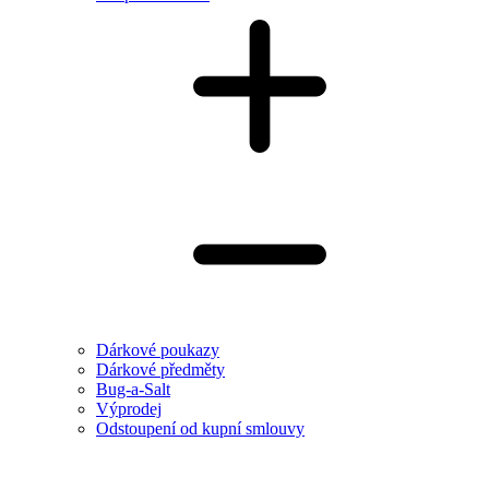
Dárkové poukazy
Dárkové předměty
Bug-a-Salt
Výprodej
Odstoupení od kupní smlouvy