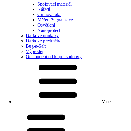
Spojovací materiál
Nářadí
Gumová oka
Měření/Signalizace
Osvětlení
Nanoprotech
Dárkové poukazy
Dárkové předměty
Bug-a-Salt
Výprodej
Odstoupení od kupní smlouvy
Více