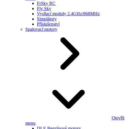
FrSky RC
Fly Sky
Vysílací moduly 2.4GHz/868MHz
Simulátory
Příslušenství
Spalovací motory
Otevřít
menu
DLE Benzínové motory