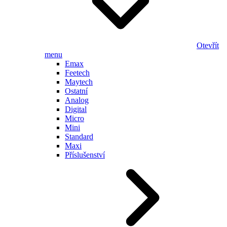
Otevřít
menu
Emax
Feetech
Maytech
Ostatní
Analog
Digital
Micro
Mini
Standard
Maxi
Příslušenství