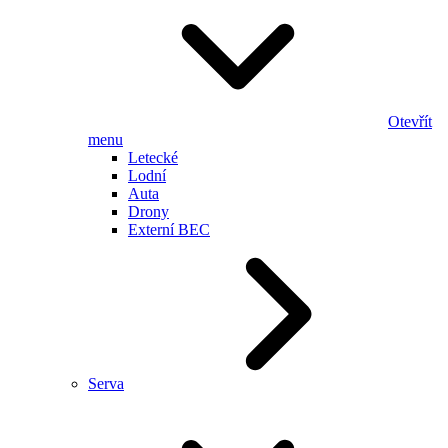
Otevřít
menu
Letecké
Lodní
Auta
Drony
Externí BEC
Serva