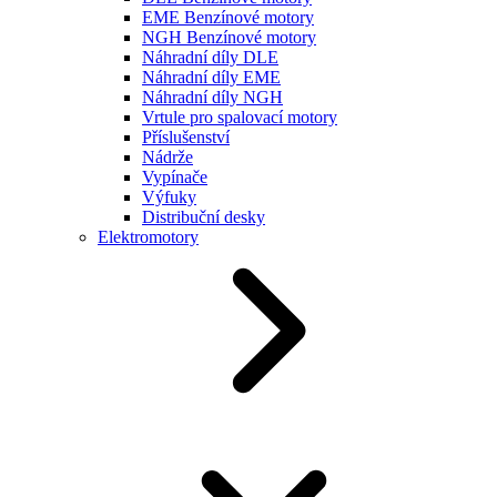
EME Benzínové motory
NGH Benzínové motory
Náhradní díly DLE
Náhradní díly EME
Náhradní díly NGH
Vrtule pro spalovací motory
Příslušenství
Nádrže
Vypínače
Výfuky
Distribuční desky
Elektromotory