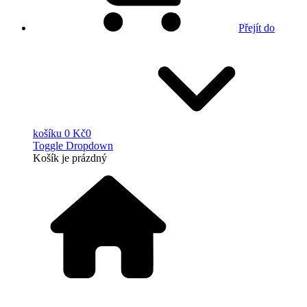
Přejít do
košíku
0 Kč
0
Toggle Dropdown
Košík
je prázdný