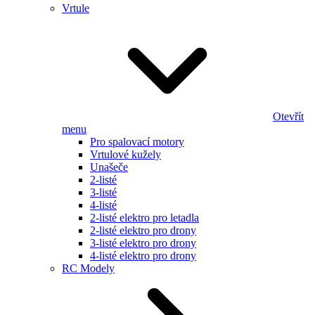
Vrtule
Otevřít
menu
Pro spalovací motory
Vrtulové kužely
Unašeče
2-listé
3-listé
4-listé
2-listé elektro pro letadla
2-listé elektro pro drony
3-listé elektro pro drony
4-listé elektro pro drony
RC Modely