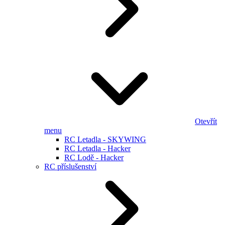
Otevřít
menu
RC Letadla - SKYWING
RC Letadla - Hacker
RC Lodě - Hacker
RC příslušenství