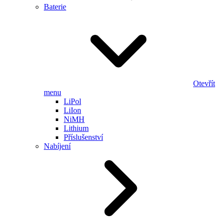
Baterie
Otevřít
menu
LiPol
LiIon
NiMH
Lithium
Příslušenství
Nabíjení