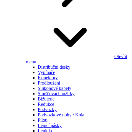
Otevřít
menu
Distribuční desky
Vypínače
Konektory
Prodloužení
Silikonové kabely
Smršťovací bužírky
Bižuterie
Redukce
Podvozky
Podvozkové nohy / Kola
Piloti
Lepící pásky
Lepidla