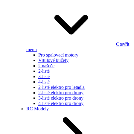
Otevřít
menu
Pro spalovací motory
Vrtulové kužely
Unašeče
2-listé
3-listé
4-listé
2-listé elektro pro letadla
2-listé elektro pro drony
3-listé elektro pro drony
4-listé elektro pro drony
RC Modely