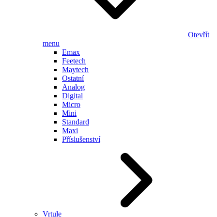
Otevřít
menu
Emax
Feetech
Maytech
Ostatní
Analog
Digital
Micro
Mini
Standard
Maxi
Příslušenství
Vrtule