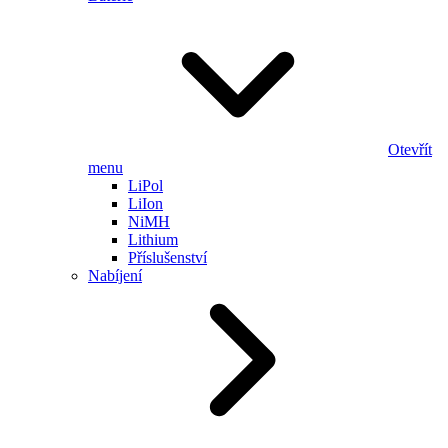
Otevřít
menu
LiPol
LiIon
NiMH
Lithium
Příslušenství
Nabíjení