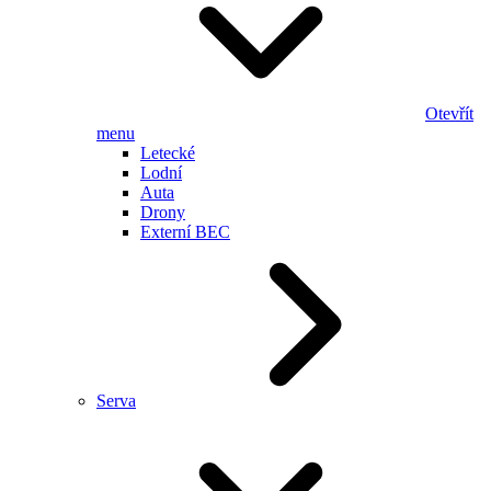
Otevřít
menu
Letecké
Lodní
Auta
Drony
Externí BEC
Serva