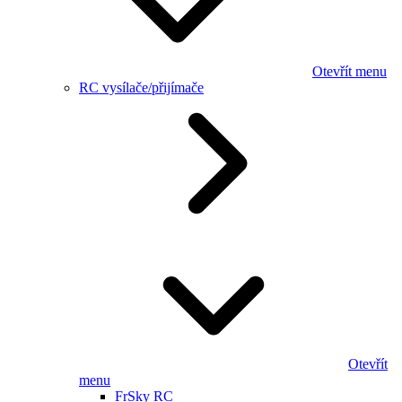
Otevřít menu
RC vysílače/přijímače
Otevřít
menu
FrSky RC