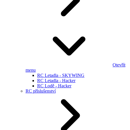
Otevřít
menu
RC Letadla - SKYWING
RC Letadla - Hacker
RC Lodě - Hacker
RC příslušenství