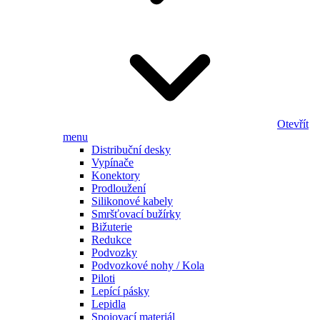
Otevřít
menu
Distribuční desky
Vypínače
Konektory
Prodloužení
Silikonové kabely
Smršťovací bužírky
Bižuterie
Redukce
Podvozky
Podvozkové nohy / Kola
Piloti
Lepící pásky
Lepidla
Spojovací materiál