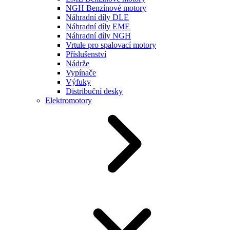
NGH Benzínové motory
Náhradní díly DLE
Náhradní díly EME
Náhradní díly NGH
Vrtule pro spalovací motory
Příslušenství
Nádrže
Vypínače
Výfuky
Distribuční desky
Elektromotory