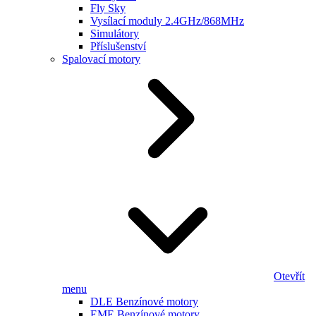
Fly Sky
Vysílací moduly 2.4GHz/868MHz
Simulátory
Příslušenství
Spalovací motory
Otevřít
menu
DLE Benzínové motory
EME Benzínové motory