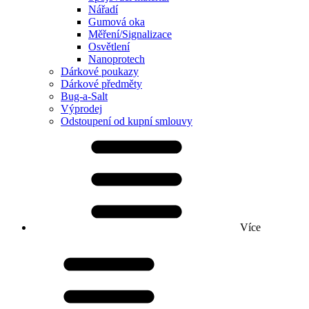
Nářadí
Gumová oka
Měření/Signalizace
Osvětlení
Nanoprotech
Dárkové poukazy
Dárkové předměty
Bug-a-Salt
Výprodej
Odstoupení od kupní smlouvy
Více