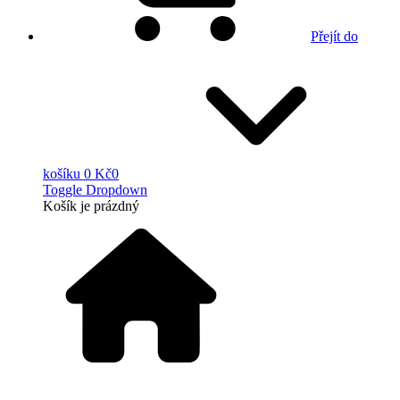
Přejít do
košíku
0 Kč
0
Toggle Dropdown
Košík
je prázdný