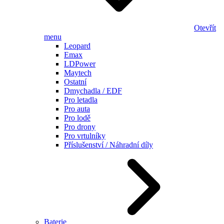
Otevřít
menu
Leopard
Emax
LDPower
Maytech
Ostatní
Dmychadla / EDF
Pro letadla
Pro auta
Pro lodě
Pro drony
Pro vrtulníky
Příslušenství / Náhradní díly
Baterie