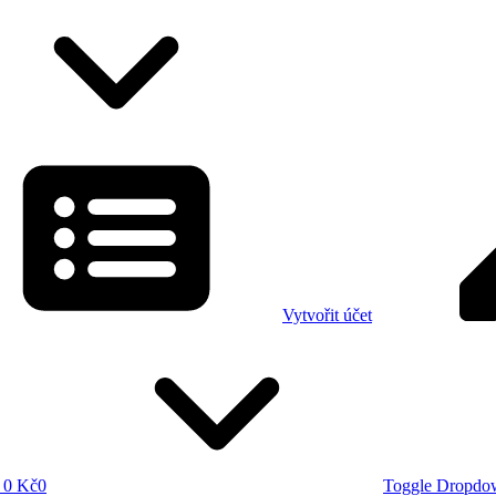
Vytvořit účet
0 Kč
0
Toggle Dropdo