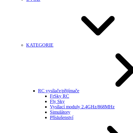
KATEGORIE
RC vysílače/přijímače
FrSky RC
Fly Sky
Vysílací moduly 2.4GHz/868MHz
Simulátory
Příslušenství