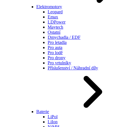
Elektromotory
Leopard
Emax
LDPower
Maytech
Ostatní
Dmychadla / EDF
Pro letadla
Pro auta
Pro lodě
Pro drony
Pro vrtulníky
Příslušenství / Náhradní díly
Baterie
LiPol
LiIon
NiMH