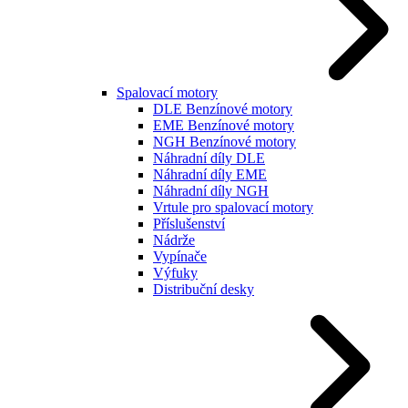
Spalovací motory
DLE Benzínové motory
EME Benzínové motory
NGH Benzínové motory
Náhradní díly DLE
Náhradní díly EME
Náhradní díly NGH
Vrtule pro spalovací motory
Příslušenství
Nádrže
Vypínače
Výfuky
Distribuční desky