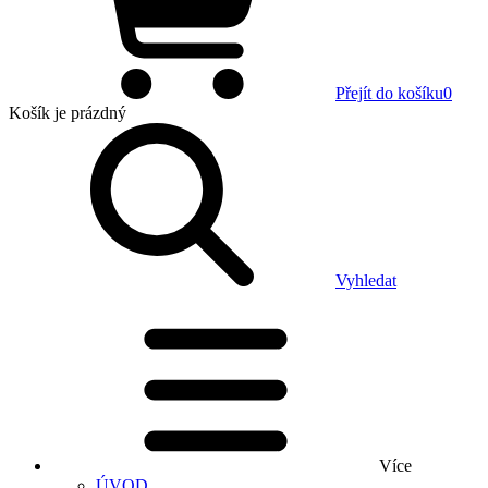
Přejít do košíku
0
Košík
je prázdný
Vyhledat
Více
ÚVOD