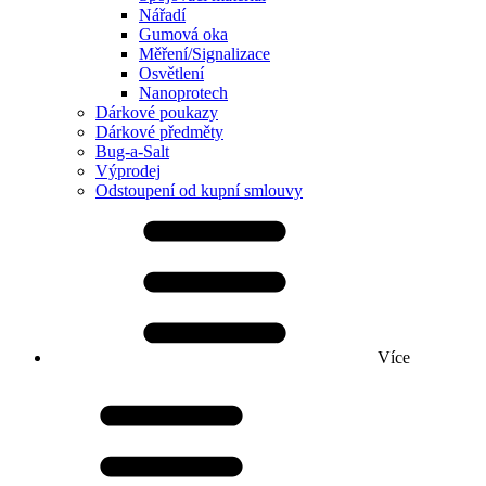
Nářadí
Gumová oka
Měření/Signalizace
Osvětlení
Nanoprotech
Dárkové poukazy
Dárkové předměty
Bug-a-Salt
Výprodej
Odstoupení od kupní smlouvy
Více