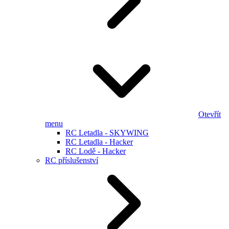
Otevřít
menu
RC Letadla - SKYWING
RC Letadla - Hacker
RC Lodě - Hacker
RC příslušenství