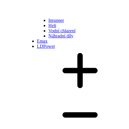
Inrunner
Heli
Vodní chlazení
Náhradní díly
Emax
LDPower