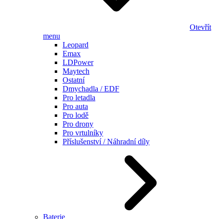
Otevřít
menu
Leopard
Emax
LDPower
Maytech
Ostatní
Dmychadla / EDF
Pro letadla
Pro auta
Pro lodě
Pro drony
Pro vrtulníky
Příslušenství / Náhradní díly
Baterie