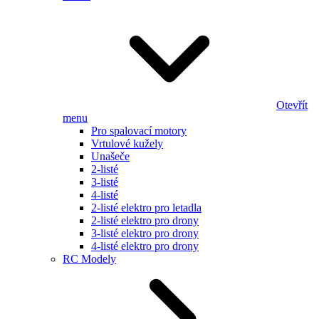
Otevřít
menu
Pro spalovací motory
Vrtulové kužely
Unašeče
2-listé
3-listé
4-listé
2-listé elektro pro letadla
2-listé elektro pro drony
3-listé elektro pro drony
4-listé elektro pro drony
RC Modely