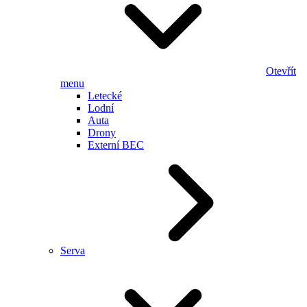
Otevřít
menu
Letecké
Lodní
Auta
Drony
Externí BEC
Serva