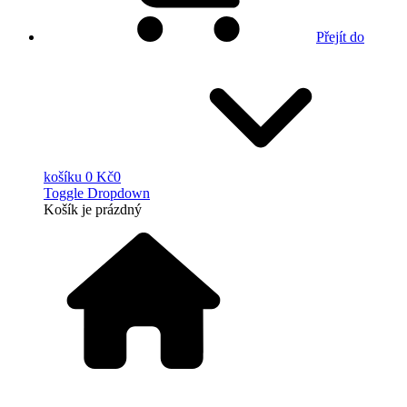
Přejít do
košíku
0 Kč
0
Toggle Dropdown
Košík
je prázdný