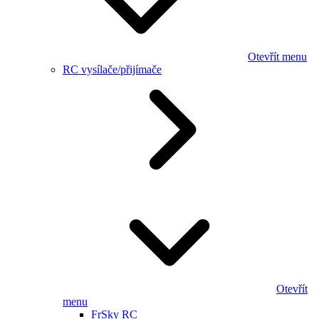
Otevřít menu
RC vysílače/přijímače
Otevřít
menu
FrSky RC