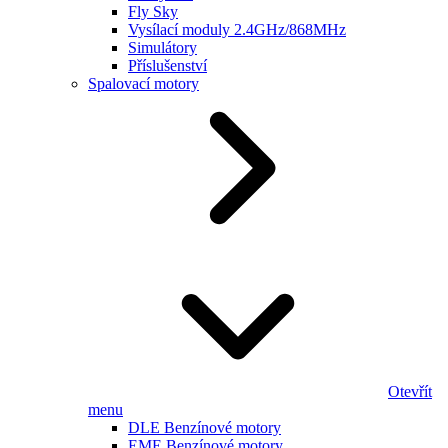
Fly Sky
Vysílací moduly 2.4GHz/868MHz
Simulátory
Příslušenství
Spalovací motory
Otevřít
menu
DLE Benzínové motory
EME Benzínové motory