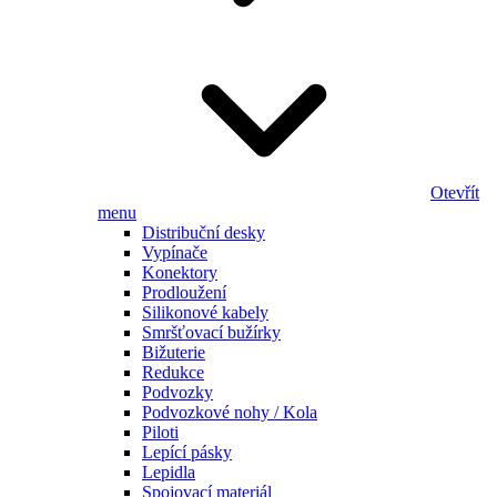
Otevřít
menu
Distribuční desky
Vypínače
Konektory
Prodloužení
Silikonové kabely
Smršťovací bužírky
Bižuterie
Redukce
Podvozky
Podvozkové nohy / Kola
Piloti
Lepící pásky
Lepidla
Spojovací materiál