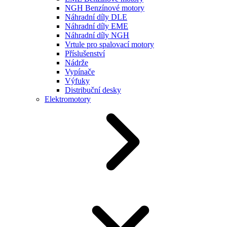
NGH Benzínové motory
Náhradní díly DLE
Náhradní díly EME
Náhradní díly NGH
Vrtule pro spalovací motory
Příslušenství
Nádrže
Vypínače
Výfuky
Distribuční desky
Elektromotory