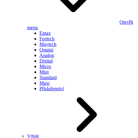
Otevřít
menu
Emax
Feetech
Maytech
Ostatní
Analog
Digital
Micro
Mini
Standard
Maxi
Příslušenství
Vrtule