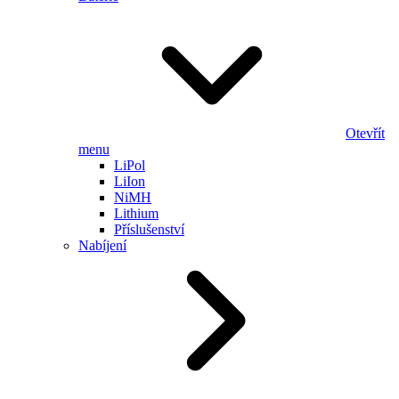
Otevřít
menu
LiPol
LiIon
NiMH
Lithium
Příslušenství
Nabíjení