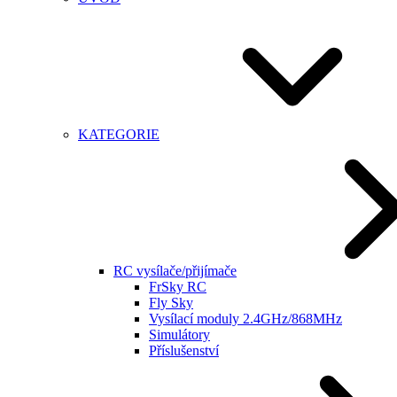
KATEGORIE
RC vysílače/přijímače
FrSky RC
Fly Sky
Vysílací moduly 2.4GHz/868MHz
Simulátory
Příslušenství