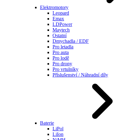
Elektromotory
Leopard
Emax
LDPower
Maytech
Ostatní
Dmychadla / EDF
Pro letadla
Pro auta
Pro lodě
Pro drony
Pro vrtulníky
Příslušenství / Náhradní díly
Baterie
LiPol
LiIon
NiMH