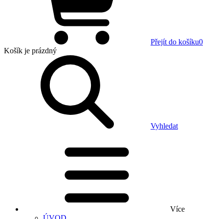
Přejít do košíku
0
Košík
je prázdný
Vyhledat
Více
ÚVOD