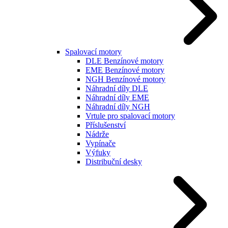
Spalovací motory
DLE Benzínové motory
EME Benzínové motory
NGH Benzínové motory
Náhradní díly DLE
Náhradní díly EME
Náhradní díly NGH
Vrtule pro spalovací motory
Příslušenství
Nádrže
Vypínače
Výfuky
Distribuční desky