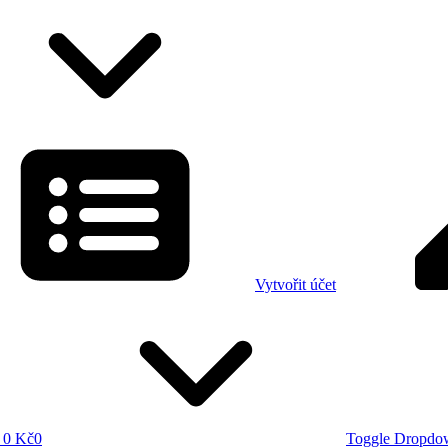
Vytvořit účet
0 Kč
0
Toggle Dropdo